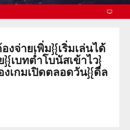
จ่ายเพิ่ม}{เริ่มเล่นได้
ย}{เบทต่ำโบนัสเข้าไว}
ห้องเกมเปิดตลอดวัน}{ดีล