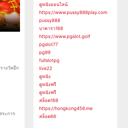
ดูหนังออนไลน์
https://www.pussy888play.com
pussy888
บาคาร่า168
https://www.pgslot.golf
pgslot77
pg99
fullslotpg
รางวัลอีก
live22
ดูหนัง
ดูหนังฟรี
ดูหนังฟรี
สล็อต168
https://hongkong456.me
ุดตระการ
สล็อต66