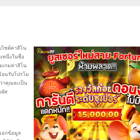
บไซต์คาสิโน
หนึ่งในชื่อ
รวมเกมคาสิโน
พร้อมรับโปรโม
่ว่าคุณจะเป็น
มผัส
รอกข้อมูล