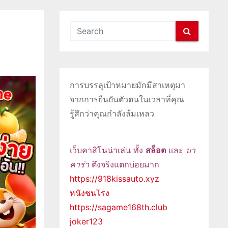
การบรรลุเป้าหมายมักมีสาเหตุมา
จากการยืนยันตัวตนในเวลาที่คุณ
รู้สึกว่าคุณกำลังล้มเหลว
เว็บคาสิโนน่าเล่น ทั้ง
สล็อต
และ
บา
คาร่า
ตึงจริงแตกบ่อยมาก
https://918kissauto.xyz
หนังชนโรง
https://sagame168th.club
joker123