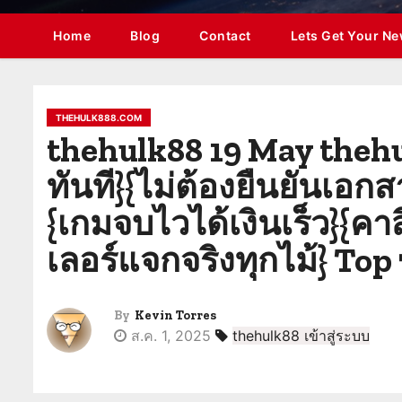
Home
Blog
Contact
Lets Get Your Ne
THEHULK888.COM
thehulk88 19 May thehulk
ทันที}{ไม่ต้องยืนยันเอก
{เกมจบไวได้เงินเร็ว}{คา
เลอร์แจกจริงทุกไม้} Top
By
Kevin Torres
ส.ค. 1, 2025
thehulk88 เข้าสู่ระบบ