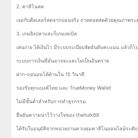
2. คาสิโนสด
เจอกับดีลเลอร์สดจากบ่อนจริง ถ่ายทอดสดด้วยคุณภาพระดับ 
3. เกมยิงปลาและก็เกมเทเบิล
เล่นง่าย ได้เงินไว มีระบบระเบียบจัดอันดับคะแนน แล้วก็โบ
ระบบการเงินที่มั่นอาจจะและไม่เป็นอันตราย
ฝาก-ถอนออโต้ด้านใน 15 วินาที
รองรับทุกแบงค์ไทย และ TrueMoney Wallet
ไม่มีขั้นต่ำสำหรับการทำธุรกรรม
ยืนยันความน่าไว้วางใจของ thehulk88
ได้รับใบอนุมัติจากหน่วยงานควบคุมคาสิโนออนไลน์ระดั