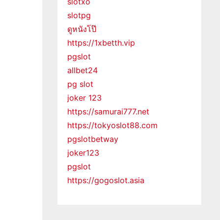
slotxo
slotpg
ดูหนังโป๊
https://1xbetth.vip
pgslot
allbet24
pg slot
joker 123
https://samurai777.net
https://tokyoslot88.com
pgslotbetway
joker123
pgslot
https://gogoslot.asia