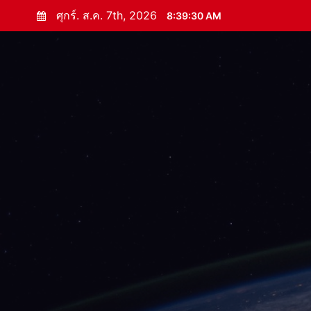
S
ศุกร์. ส.ค. 7th, 2026
8:39:31 AM
k
i
p
t
o
c
o
n
t
e
n
t