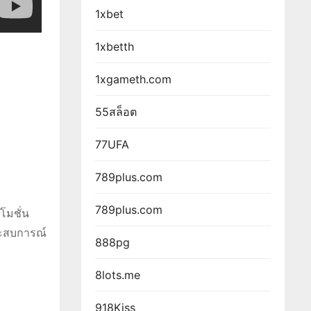
1xbet
1xbetth
1xgameth.com
55สล็อต
77UFA
789plus.com
789plus.com
โมชั่น
ประสบการณ์
888pg
8lots.me
918Kiss