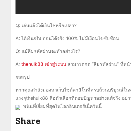
Q: เล่นแล้วได้เงินใช่หรือเปล่า?
A: ได้เงินจริง ถอนได้จริง 100% ไม่มีเงื่อนไขซับซ้อน
Q: แม้ลืมรหัสผ่านจะทำอย่างไร?
A:
thehulk88 เข้าสู่ระบบ
สามารถกด “ลืมรหัสผ่าน” ที่หน้
ผลสรุป
หากคุณกำลังมองหาเว็บไซต์คาสิโนที่ครบถ้วนบริบูรณ์ในทุ
แรงๆthehulk88 คือตัวเลือกที่ตอบปัญหาอย่างแท้จริง อย่ารอ
พนันที่เยี่ยมที่สุดในโลกอินเตอร์เน็ตวันนี้
Share