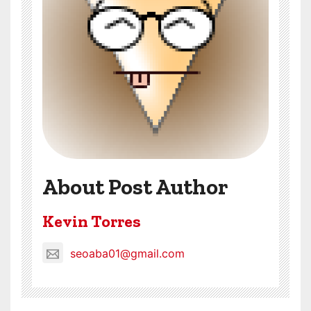
About Post Author
Kevin Torres
seoaba01@gmail.com