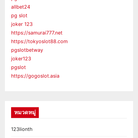
allbet24
pg slot
joker 123
https://samurai777.net
https://tokyoslot88.com
pgslotbetway
joker123
pgslot
https://gogoslot.asia
หมวดหมู่
123lionth