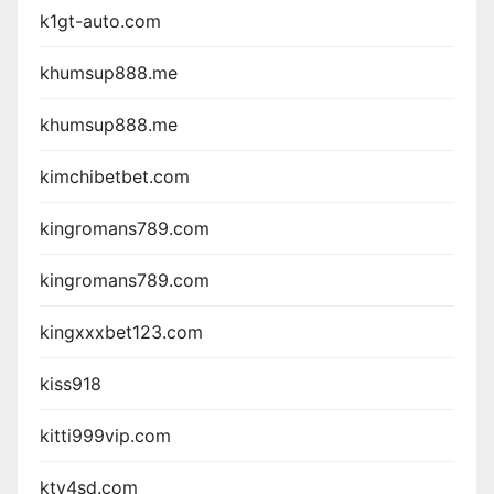
k1gt-auto.com
khumsup888.me
khumsup888.me
kimchibetbet.com
kingromans789.com
kingromans789.com
kingxxxbet123.com
kiss918
kitti999vip.com
ktv4sd.com