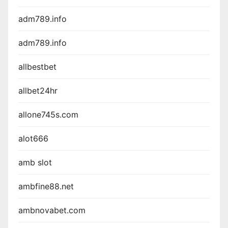
adm789.info
adm789.info
allbestbet
allbet24hr
allone745s.com
alot666
amb slot
ambfine88.net
ambnovabet.com