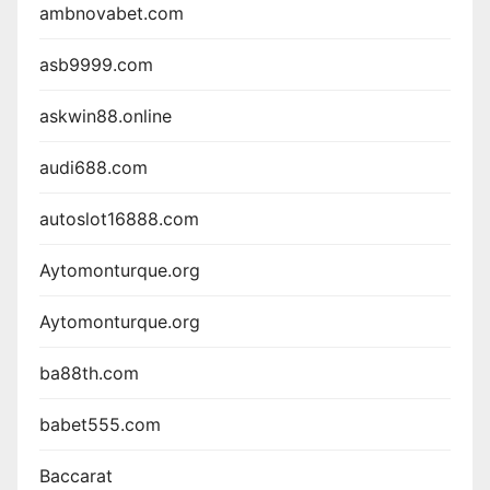
ambnovabet.com
asb9999.com
askwin88.online
audi688.com
autoslot16888.com
Aytomonturque.org
Aytomonturque.org
ba88th.com
babet555.com
Baccarat