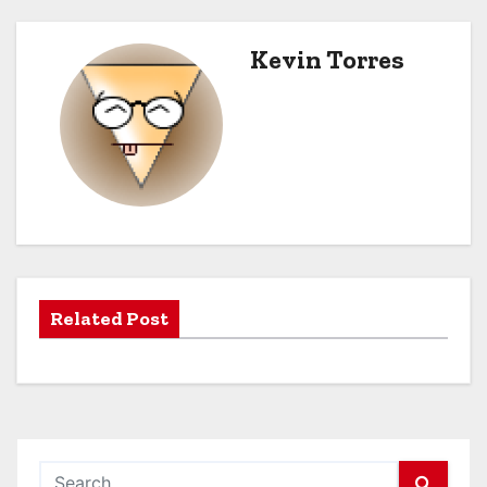
Kevin Torres
Related Post