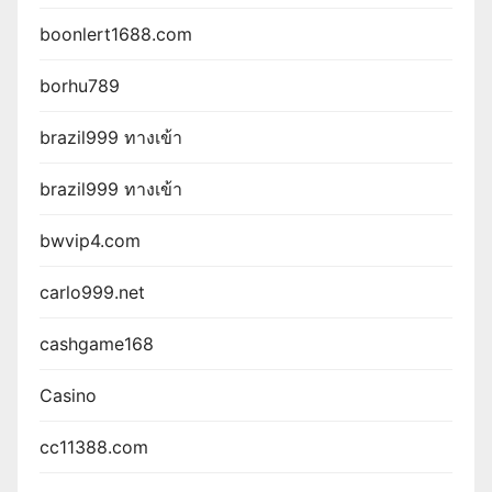
boonlert1688.com
borhu789
brazil999 ทางเข้า
brazil999 ทางเข้า
bwvip4.com
carlo999.net
cashgame168
Casino
cc11388.com