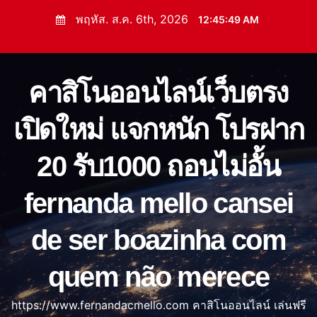
S
พฤหัส. ส.ค. 6th, 2026
12:45:50 AM
k
i
p
คาสิโนออนไลน์เว็บตรง
t
o
เปิดใหม่ แจกหนัก โปรฝาก
c
o
20 รับ1000 ถอนไม่อั้น
n
t
fernanda mello cansei
e
n
de ser boazinha com
t
quem não merece
https://www.fernandacmello.com คาสิโนออนไลน์ เล่นฟรี