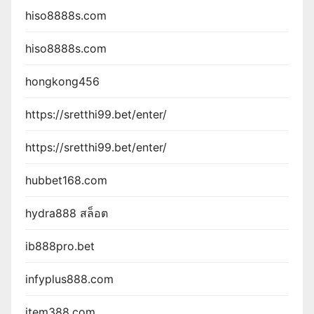
hiso8888s.com
hiso8888s.com
hongkong456
https://sretthi99.bet/enter/
https://sretthi99.bet/enter/
hubbet168.com
hydra888 สล็อต
ib888pro.bet
infyplus888.com
item388.com