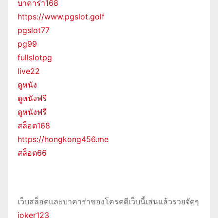
บาคาร่า168
https://www.pgslot.golf
pgslot77
pg99
fullslotpg
live22
ดูหนัง
ดูหนังฟรี
ดูหนังฟรี
สล็อต168
https://hongkong456.me
สล็อต66
เว็บสล็อตและบาคาร่าของโครตดีเว็บนี้เล่นแล้วรวยจัดๆ
joker123