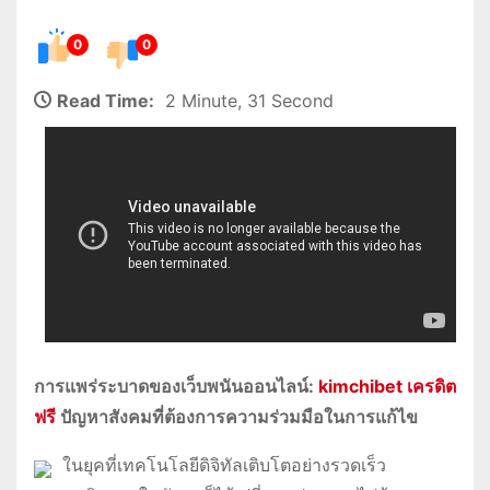
0
0
Read Time:
2 Minute, 31 Second
การแพร่ระบาดของเว็บพนันออนไลน์:
kimchibet เครดิต
ฟรี
ปัญหาสังคมที่ต้องการความร่วมมือในการแก้ไข
ในยุคที่เทคโนโลยีดิจิทัลเติบโตอย่างรวดเร็ว