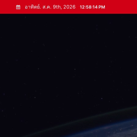
S
อาทิตย์. ส.ค. 9th, 2026
12:58:15 PM
k
i
p
t
o
c
o
n
t
e
n
t