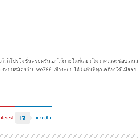
้วก็โปรโมชั่นครบครันเอาไว้ภายในที่เดียว ไม่ว่าคุณจะชอบเล่นส
่นใจ ระบบสมัครง่าย we789 เข้าระบบ ได้ในทันทีทุกเครื่องใช้ไม้สอย
LinkedIn
nterest