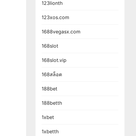
123lionth
123xos.com
1688vegasx.com
168slot
168slot.vip
168สล็อต
188bet
188betth
1xbet
1xbetth