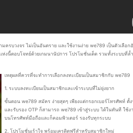
มครบวงจร ไม่เป็นอันตราย และใช้งานง่าย we789 เป็นตัวเลือกอ
ว็บแห่งนี้ตอบโจทย์ด้วยเกมนานัปการ โปรโมชั่นเด็ด รวมทั้งระบบที่ล้
เหตุผลที่ควรที่จะทำการเลือกลงทะเบียนเป็นสมาชิกกับ we789
1. ระบบลงทะเบียนเป็นสมาชิกและเข้าระบบที่ไม่ยุ่งยาก
ขั้นตอน we789 สมัคร ง่ายสุดๆ เพียงแต่กรอกเบอร์โทรศัพท์ ตั้ง
และรับรอง OTP ก็สามารถ we789 เข้าสู่ระบบ ได้ในทันที ใช้งาน
บนโทรศัพท์มือถือและก็คอมพิวเตอร์ รองรับทุกระบบ
2. โปรโมชั่นเร้าใจ พร้อมเครดิตฟรีสำหรับสมาชิกใหม่