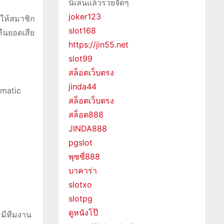
นี้เล่นแล้วรวยจัดๆ
joker123
บให้สมาชิก
slot168
ืนยอดเสีย
https://jin55.net
slot99
สล็อตเว็บตรง
jinda44
gmatic
สล็อตเว็บตรง
สล็อต888
JINDA888
pgslot
พุซซี่888
บาคาร่า
slotxo
slotpg
ดูหนังโป๊
มมีทีมงาน