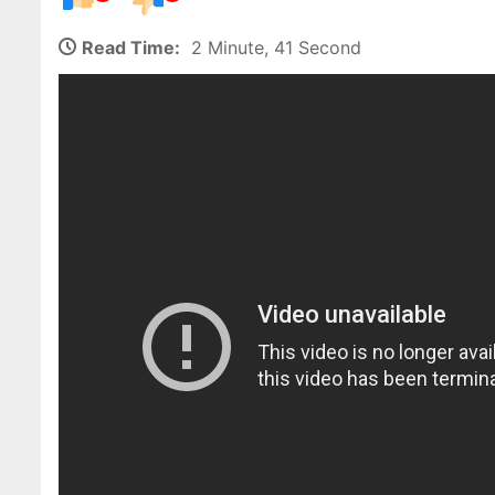
Read Time:
2 Minute, 41 Second