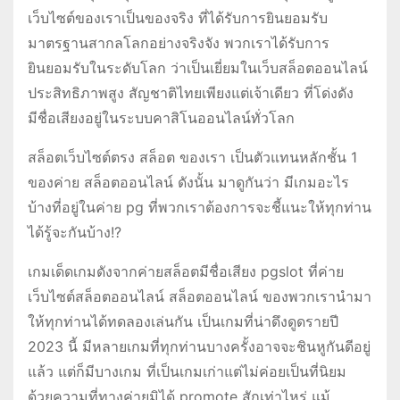
เว็บไซต์ของเราเป็นของจริง ที่ได้รับการยินยอมรับ
มาตรฐานสากลโลกอย่างจริงจัง พวกเราได้รับการ
ยินยอมรับในระดับโลก ว่าเป็นเยี่ยมในเว็บสล็อตออนไลน์
ประสิทธิภาพสูง สัญชาติไทยเพียงแต่เจ้าเดียว ที่โด่งดัง
มีชื่อเสียงอยู่ในระบบคาสิโนออนไลน์ทั่วโลก
สล็อตเว็บไซต์ตรง สล็อต ของเรา เป็นตัวแทนหลักชั้น 1
ของค่าย สล็อตออนไลน์ ดังนั้น มาดูกันว่า มีเกมอะไร
บ้างที่อยู่ในค่าย pg ที่พวกเราต้องการจะชี้แนะให้ทุกท่าน
ได้รู้จะกันบ้าง!?
เกมเด็ดเกมดังจากค่ายสล็อตมีชื่อเสียง pgslot ที่ค่าย
เว็บไซต์สล็อตออนไลน์ สล็อตออนไลน์ ของพวกเรานำมา
ให้ทุกท่านได้ทดลองเล่นกัน เป็นเกมที่น่าดึงดูดรายปี
2023 นี้ มีหลายเกมที่ทุกท่านบางครั้งอาจจะชินหูกันดีอยู่
แล้ว แต่ก็มีบางเกม ที่เป็นเกมเก่าแต่ไม่ค่อยเป็นที่นิยม
ด้วยความที่ทางค่ายมิได้ promote สักเท่าไหร่ แม้