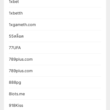
1xbet
1xbetth
1xgameth.com
55สล็อต
77UFA
789plus.com
789plus.com
888pg
8lots.me
918Kiss