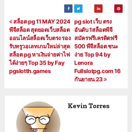
แ
สล็อต pg 11 MAY 2024
pg slot เว็บ ตรง
พีจีสล็อต สุดยอดเว็บสล็อต
อันดับ 1สล็อตพีจี
น
ออนไลน์สล็อตเว็บตรง รอง
สมัครฟรีเครดิตฟรี
ะ
รับทรูวอเลทเกมใหม่ล่าสุด
500 พีจีสล็อต ชนะ
สล็อต pg หาเงินจ่ายค่าไฟ
ง่าย Top 94 by
แ
ได้ง่ายๆ Top 35 by Fay
Lenora
น
pgslotth.games
Fullslotpg.com 16
กันยายน 23
ว
เ
รื่
Kevin Torres
อ
ง