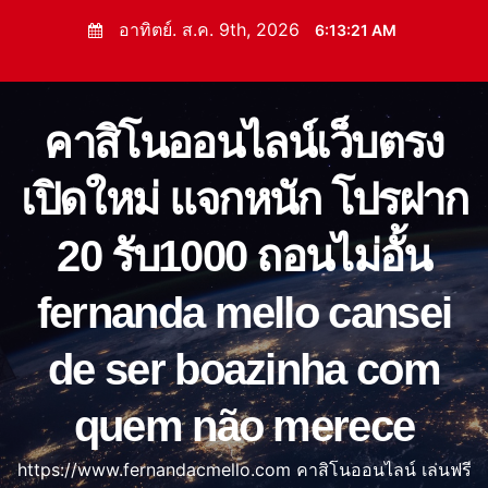
S
อาทิตย์. ส.ค. 9th, 2026
6:13:22 AM
k
i
p
คาสิโนออนไลน์เว็บตรง
t
o
เปิดใหม่ แจกหนัก โปรฝาก
c
o
20 รับ1000 ถอนไม่อั้น
n
t
fernanda mello cansei
e
n
de ser boazinha com
t
quem não merece
https://www.fernandacmello.com คาสิโนออนไลน์ เล่นฟรี