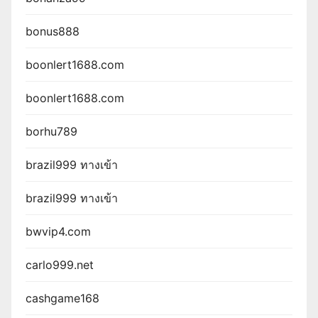
bonus888
boonlert1688.com
boonlert1688.com
borhu789
brazil999 ทางเข้า
brazil999 ทางเข้า
bwvip4.com
carlo999.net
cashgame168