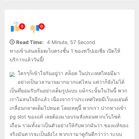
0
0
Read Time:
4 Minute, 57 Second
ทางเข้าเล่นสล็อตเว็บตรงชั้น 1 ของทวีปเอเชีย เปิดให้
บริการแล้ววันนี้!
ใครๆก็เข้าใจกันอยู่ว่า สล็อต ในประเทศไทยมีมา
อย่างเป็นเวลานานมากมากแค่ไหน แต่ว่าก็ยังไม่ได้
เป็นที่ยอมรับกันอย่างเต็มรูปแบบ แม้กระนั้นในวันนี้ พวก
เราไม่สนใจอีกแล้ว เนื่องจากว่าประเทศไทยมีเว็บเอเย่นต์
เกลื่อนกลาดเต็มไปหมด โดยเหตุนี้ พวกเรา ปากทางเข้า
pg slot ของแท้ เลยต้องมาอบรมสั่งสอนพวกเว็บไซต์
เถื่อน รวมทั้งมาเป็นตัวอย่างให้กับพวกมันว่า ของแท้ของ
จริงมันควรจะเป็นยังไง พวกเรามาดูกันดีกว่าว่า ระบบ