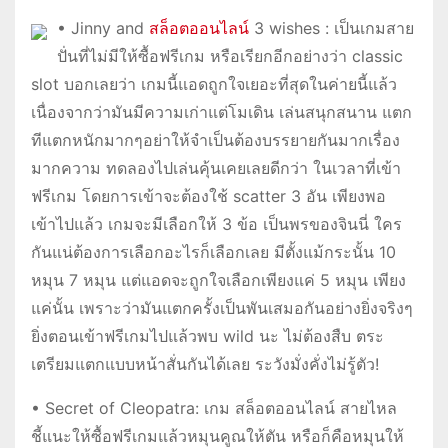
• Jinny and
สล็อตออนไลน์
3 wishes : เป็นเกมสาย
ปั่นที่ไม่มีให้ซื้อฟรีเกม หรือเรียกอีกอย่างว่า classic
slot บอกเลยว่า เกมนี้แอดถูกใจเยอะที่สุดในค่ายนี้แล้ว
เนื่องจากว่ามันมีความเก่าแต่โมเดิน เล่นสนุกสนาน แตก
ทีแตกหนักมากๆอย่าให้จำเป็นต้องบรรยายกันมากเรื่อง
มากความ ทดลองไปเล่นคุ้นเคยเลยดีกว่า ในเวลาที่เข้า
ฟรีเกม โดยการเข้าจะต้องใช้ scatter 3 อัน เพียงพอ
เข้าไปแล้ว เกมจะมีเลือกให้ 3 ข้อ เป็นพรของจินนี่ ใคร
กันแน่ต้องการเลือกอะไรก็เลือกเลย มีตั้งแม้กระนั้น 10
หมุน 7 หมุน แต่แอดจะถูกใจเลือกเพียงแค่ 5 หมุน เพียง
แค่นั้น เพราะว่ามันแตกครั้งเป็นพันเสมอกันอย่างยิ่งจริงๆ
ยิ่งตอนเข้าฟรีเกมไปแล้วพบ wild นะ ไม่ต้องสืบ ตระ
เตรียมแตกแบบหน้าสั่นกันได้เลย ระวังมั่งคั่งไม่รู้ตัว!
• Secret of Cleopatra: เกม สล็อตออนไลน์ สายไหล
ชี้แนะให้ซื้อฟรีเกมแล้วหมุนคูณให้ตัน หรือก็คือหมุนให้