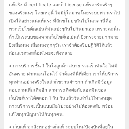
แท้จริง มี certificate และก็ License แท้รองรับจริงๆ
ของจริงแน่ๆ โดยเหตุนี้ ไม่มีผู้ใดมาขโมยระบบพวกเราไป
เปิดได้อย่างแน่แท้แรง ที่ลักขโมยๆกันไปในเวลานี้คือ
พวกเว็บไซต์เอเย่นต์มันแบ่งๆกันไปกันมาเอง เพราะฉะนั้น
ถ้าเป็นระบบของพวกเว็บไซต์เอเย่นต์ ยิ่งกระจายมากมาย
ยิ่งเสื่อมลง เสื่อมลงทุกๆวัน เราจำต้องรีบปฏิวัติได้แล้ว
ก่อนแวดวงสล็อตไทยจะพังทลาย
• การบริการชั้น 1 ในใจลูกค้า สบาย รวดเร็วทันใจ ไม่มี
อันตราย ฝากถอนโอนไว้ จำต้องที่นี่ที่เดียว เราให้บริการ
ทุกท่านอย่างจริงใจแล้วก็ขวานผ่าซาก ถ้าเกิดมีข้อมูล
สอบถามเพิ่มเติมอีก สามารถติดต่อกับแอดมินของ
เว็บไซต์เราได้ตลอด 1 วัน วันแล้ววันเล่าไม่มีทางหยุด
การบริการจะเป็นแบบมือโปรอย่างไม่ต้องสงสัย พร้อม
แก้ไขทุกปัญหาให้กับทุกคน!
• เว็บแท้ ทุกสิ่งทุกอย่างก็แท้ ระบบใหม่ปัจจุบันที่อยู่ใน