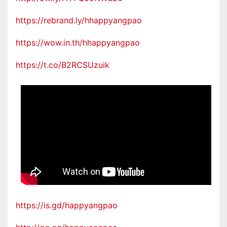
https://rebrand.ly/hhappyangpao
https://wow.in.th/hhappyangpao
https://t.co/B2RCSUzuik
https://is.gd/happyangpao