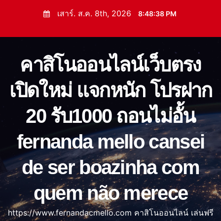
S
เสาร์. ส.ค. 8th, 2026
8:48:39 PM
k
i
p
คาสิโนออนไลน์เว็บตรง
t
o
เปิดใหม่ แจกหนัก โปรฝาก
c
o
20 รับ1000 ถอนไม่อั้น
n
t
fernanda mello cansei
e
n
de ser boazinha com
t
quem não merece
https://www.fernandacmello.com คาสิโนออนไลน์ เล่นฟรี