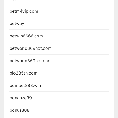
betm4vip.com
betway
betwin6666.com
betworld369hot.com
betworld369hot.com
bio285th.com
bombet888.win
bonanza99
bonus888