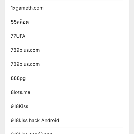
1xgameth.com
55สล็อต
77UFA
789plus.com
789plus.com
888pg
8lots.me
918Kiss
918kiss hack Android