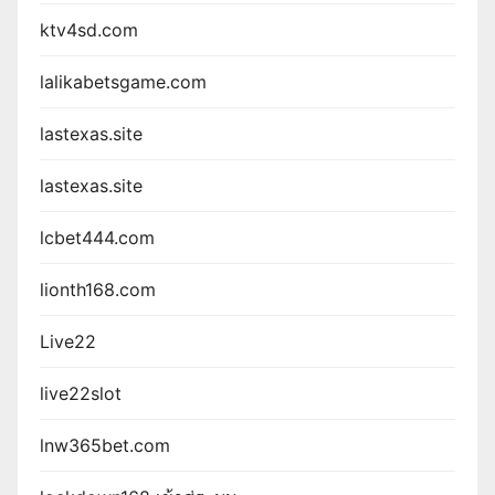
ktv4sd.com
lalikabetsgame.com
lastexas.site
lastexas.site
lcbet444.com
lionth168.com
Live22
live22slot
lnw365bet.com