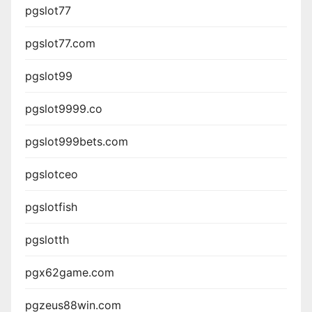
pgslot77
pgslot77.com
pgslot99
pgslot9999.co
pgslot999bets.com
pgslotceo
pgslotfish
pgslotth
pgx62game.com
pgzeus88win.com