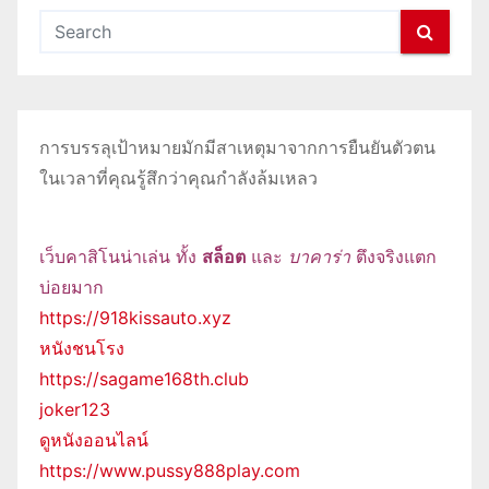
การบรรลุเป้าหมายมักมีสาเหตุมาจากการยืนยันตัวตน
ในเวลาที่คุณรู้สึกว่าคุณกำลังล้มเหลว
เว็บคาสิโนน่าเล่น ทั้ง
สล็อต
และ
บาคาร่า
ตึงจริงแตก
บ่อยมาก
https://918kissauto.xyz
หนังชนโรง
https://sagame168th.club
joker123
ดูหนังออนไลน์
https://www.pussy888play.com