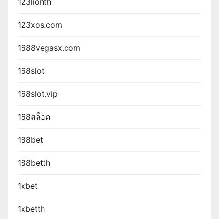
123lionth
123xos.com
1688vegasx.com
168slot
168slot.vip
168สล็อต
188bet
188betth
1xbet
1xbetth