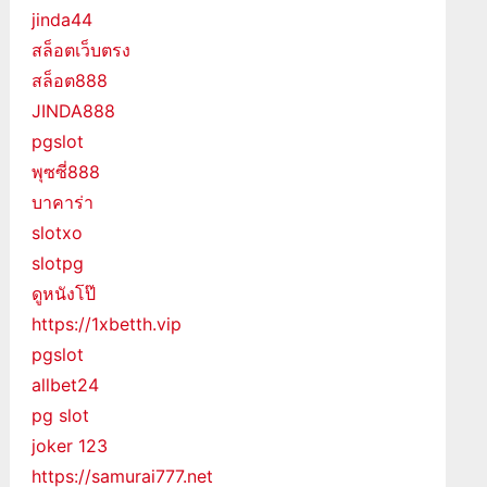
jinda44
สล็อตเว็บตรง
สล็อต888
JINDA888
pgslot
พุซซี่888
บาคาร่า
slotxo
slotpg
ดูหนังโป๊
https://1xbetth.vip
pgslot
allbet24
pg slot
joker 123
https://samurai777.net