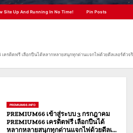
w Site Up And Running In No Time!
Pin Posts
ดิตฟรี เลือกปืนได้หลากหลายสนุกทุกด่านแจกไพ่ด้วยดีลเลอร์ตัวจร
PREMIUM66.INFO
PREMIUM66 เข้าสู่ระบบ 3 กรกฎาคม
PREMIUM66 เครดิตฟรี เลือกปืนได้
หลากหลายสนุกทุกด่านแจกไพ่ด้วยดีลเลอ