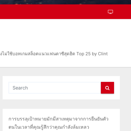
ิงไม่ใช้บอทเกมสล็อตแนวแฟนตาซีสุดฮิต Top 25 by Clint
การบรรลุเป้าหมายมักมีสาเหตุมาจากการยืนยันตัว
ตนในเวลาที่คุณรู้สึกว่าคุณกำลังล้มเหลว