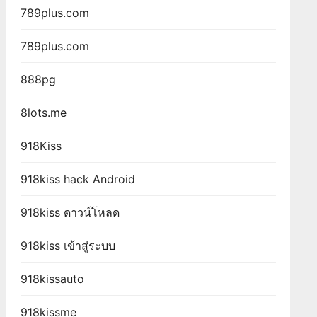
789plus.com
789plus.com
888pg
8lots.me
918Kiss
918kiss hack Android
918kiss ดาวน์โหลด
918kiss เข้าสู่ระบบ
918kissauto
918kissme