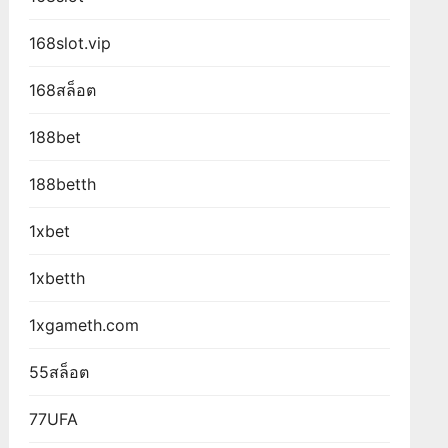
168slot.vip
168สล็อต
188bet
188betth
1xbet
1xbetth
1xgameth.com
55สล็อต
77UFA