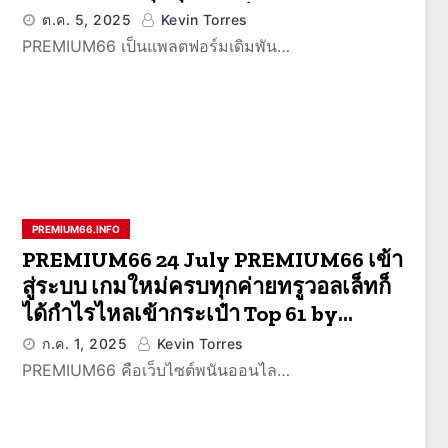
ร์ตัวจริงไม่ใช้บอทเกมสล็อตแนว
ต.ค. 5, 2025
Kevin Torres
แฟนตาซีสุดฮิต Top 25 by Clint
PREMIUM66 เป็นแพลตฟอร์มเดิมพัน…
PREMIUM66.INFO
PREMIUM66 24 July PREMIUM66 เข้า
สู่ระบบ เกมใหม่ครบทุกค่ายทรูวอลเล็ทก็
ได้กำไรไหลเข้ากระเป๋า Top 61 by
Gregory
ก.ค. 1, 2025
Kevin Torres
PREMIUM66 คือเว็บไซต์พนันออนไล…