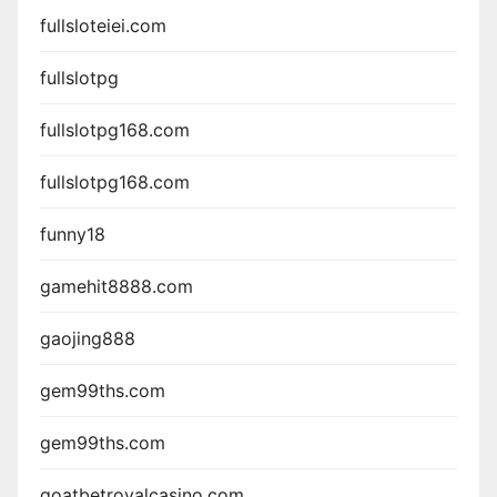
fullsloteiei.com
fullslotpg
fullslotpg168.com
fullslotpg168.com
funny18
gamehit8888.com
gaojing888
gem99ths.com
gem99ths.com
goatbetroyalcasino.com