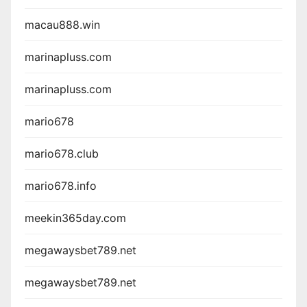
macau888.win
marinapluss.com
marinapluss.com
mario678
mario678.club
mario678.info
meekin365day.com
megawaysbet789.net
megawaysbet789.net