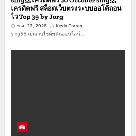
sing55 เครดิตฟรี 20 October sing55
เครดิตฟรี สล็อตเว็บตรงระบบออโต้ถอน
ไว Top 39 by Jorg
พ.ค. 23, 2025
Kevin Torres
sing55 เป็นเว็บไซต์พนันออนไลน์…