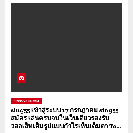
SING55FUN.COM
sing55 เข้าสู่ระบบ 17 กรกฎาคม sing55
สมัคร เล่นครบจบในเว็บเดียวรองรับ
วอลเล็ทเต็มรูปแบบกำไรเห็นเต็มตา Top