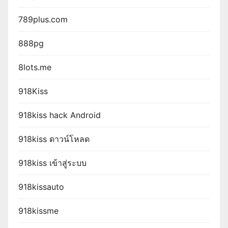
789plus.com
888pg
8lots.me
918Kiss
918kiss hack Android
918kiss ดาวน์โหลด
918kiss เข้าสู่ระบบ
918kissauto
918kissme