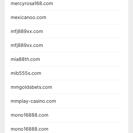
mercyrosa168.com
mexicanoo.com
mfj889xx.com
mfj889xx.com
mia88th.com
mib555s.com
mmgoldsbets.com
mmplay-casino.com
mono16888.com
mono16888.com