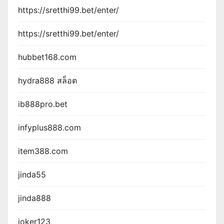
https://sretthi99.bet/enter/
https://sretthi99.bet/enter/
hubbet168.com
hydra888 สล็อต
ib888pro.bet
infyplus888.com
item388.com
jinda55
jinda888
joker123