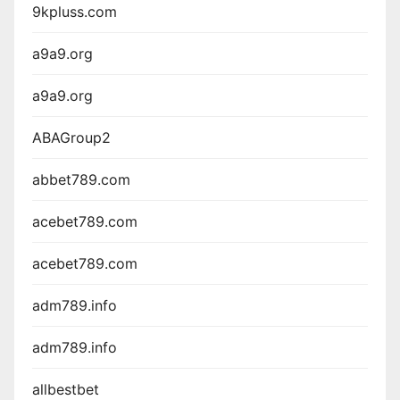
9kpluss.com
a9a9.org
a9a9.org
ABAGroup2
abbet789.com
acebet789.com
acebet789.com
adm789.info
adm789.info
allbestbet