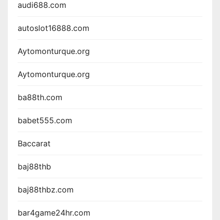
audi688.com
autoslot16888.com
Aytomonturque.org
Aytomonturque.org
ba88th.com
babet555.com
Baccarat
baj88thb
baj88thbz.com
bar4game24hr.com