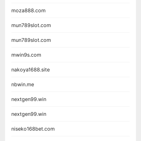
moza888.com
mun789slot.com
mun789slot.com
mwin9s.com
nakoya1688.site
nbwin.me
nextgen99.win
nextgen99.win
niseko168bet.com