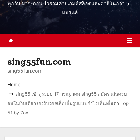
ทุกวัน ฝาก-ถอน ไวรวมค่ายเกมส์สล็อตและคาสิโนกว่า 50
แบรนด์
sing55fun.com
sing55fun.com
Home
sing55 เข้าสู่ระบบ 17 กรกฎาคม sing55 สมัคร เล่นครบ
จบในเว็บเดียวรองรับวอลเล็ทเต็มรูปแบบกำไรเห็นเต็มตา Top
51 by Zac