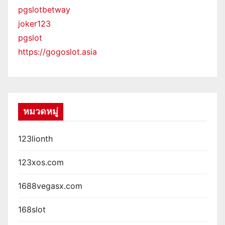
pgslotbetway
joker123
pgslot
https://gogoslot.asia
หมวดหมู่
123lionth
123xos.com
1688vegasx.com
168slot