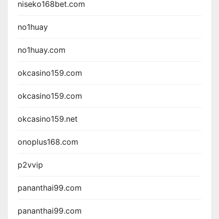
niseko168bet.com
no1huay
no1huay.com
okcasino159.com
okcasino159.com
okcasino159.net
onoplus168.com
p2vvip
pananthai99.com
pananthai99.com