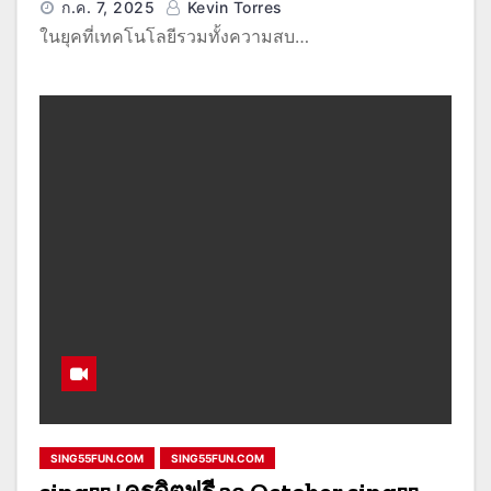
51 by Zac
ก.ค. 7, 2025
Kevin Torres
ในยุคที่เทคโนโลยีรวมทั้งความสบ…
SING55FUN.COM
SING55FUN.COM