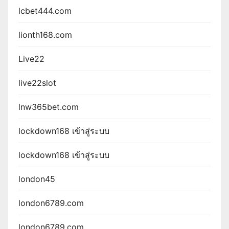
lcbet444.com
lionth168.com
Live22
live22slot
lnw365bet.com
lockdown168 เข้าสู่ระบบ
lockdown168 เข้าสู่ระบบ
london45
london6789.com
london6789.com