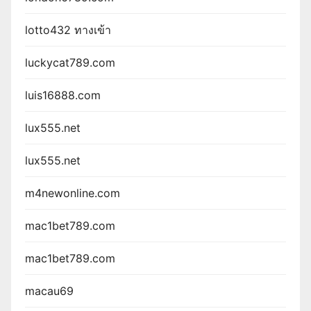
lotto432 ทางเข้า
luckycat789.com
luis16888.com
lux555.net
lux555.net
m4newonline.com
mac1bet789.com
mac1bet789.com
macau69