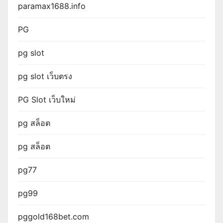
paramax1688.info
PG
pg slot
pg slot เว็บตรง
PG Slot เว็บใหม่
pg สล็อต
pg สล็อต
pg77
pg99
pggold168bet.com