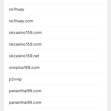
no1huay
no1huay.com
okcasino159.com
okcasino159.com
okcasino159.net
onoplus168.com
p2vvip
pananthai99.com
pananthai99.com