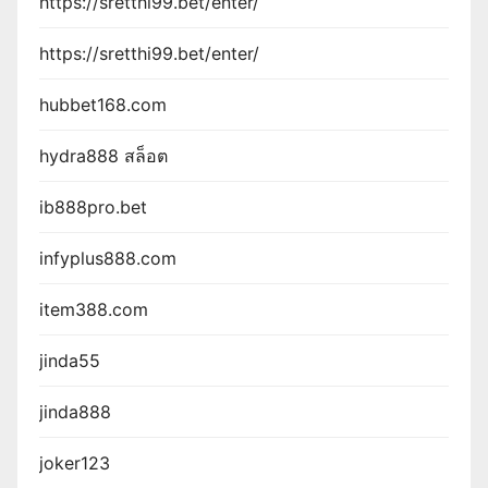
https://sretthi99.bet/enter/
https://sretthi99.bet/enter/
hubbet168.com
hydra888 สล็อต
ib888pro.bet
infyplus888.com
item388.com
jinda55
jinda888
joker123