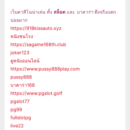
เว็บคาสิโนน่าเล่น ทั้ง
สล็อต
และ
บาคาร่า
ตึงจริงแตก
บ่อยมาก
https://918kissauto.xyz
หนังชนโรง
https://sagame168th.club
joker123
ดูหนังออนไลน์
https://www.pussy888play.com
pussy888
บาคาร่า168
https://www.pgslot.golf
pgslot77
pg99
fullslotpg
live22