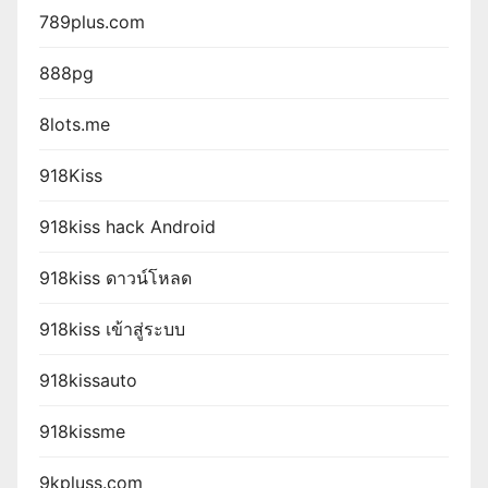
789plus.com
888pg
8lots.me
918Kiss
918kiss hack Android
918kiss ดาวน์โหลด
918kiss เข้าสู่ระบบ
918kissauto
918kissme
9kpluss.com