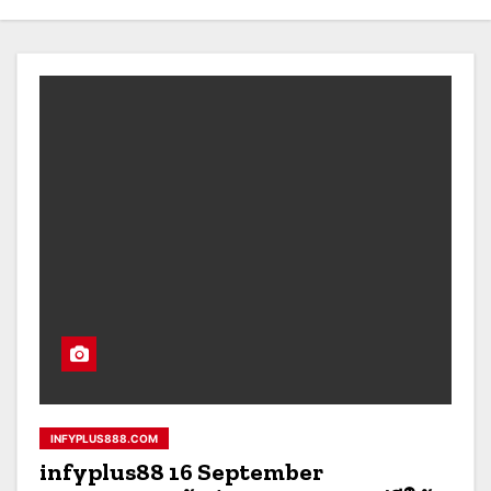
INFYPLUS888.COM
infyplus88 16 September