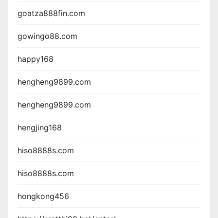
goatza888fin.com
gowingo88.com
happy168
hengheng9899.com
hengheng9899.com
hengjing168
hiso8888s.com
hiso8888s.com
hongkong456