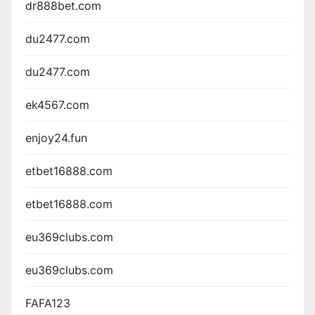
dr888bet.com
du2477.com
du2477.com
ek4567.com
enjoy24.fun
etbet16888.com
etbet16888.com
eu369clubs.com
eu369clubs.com
FAFA123