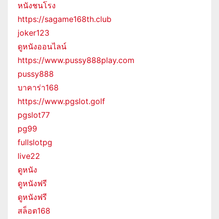
หนังชนโรง
https://sagame168th.club
joker123
ดูหนังออนไลน์
https://www.pussy888play.com
pussy888
บาคาร่า168
https://www.pgslot.golf
pgslot77
pg99
fullslotpg
live22
ดูหนัง
ดูหนังฟรี
ดูหนังฟรี
สล็อต168