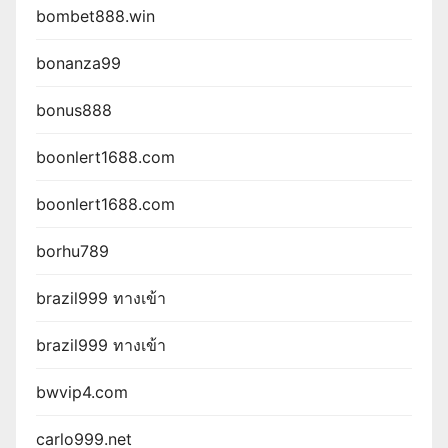
bombet888.win
bonanza99
bonus888
boonlert1688.com
boonlert1688.com
borhu789
brazil999 ทางเข้า
brazil999 ทางเข้า
bwvip4.com
carlo999.net