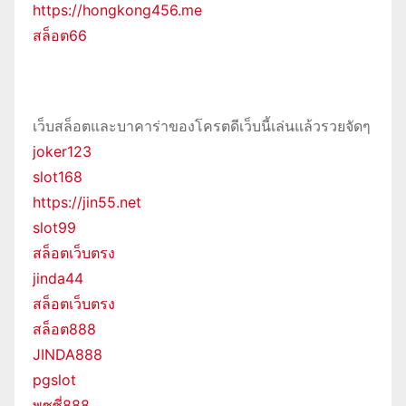
https://hongkong456.me
สล็อต66
เว็บสล็อตและบาคาร่าของโครตดีเว็บนี้เล่นแล้วรวยจัดๆ
joker123
slot168
https://jin55.net
slot99
สล็อตเว็บตรง
jinda44
สล็อตเว็บตรง
สล็อต888
JINDA888
pgslot
พุซซี่888