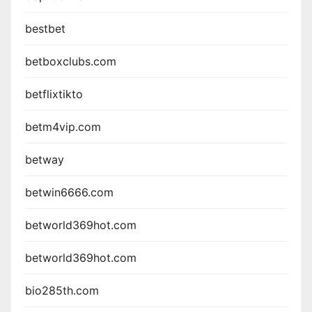
bestbet
betboxclubs.com
betflixtikto
betm4vip.com
betway
betwin6666.com
betworld369hot.com
betworld369hot.com
bio285th.com