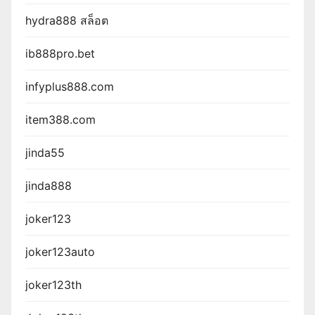
hydra888 สล็อต
ib888pro.bet
infyplus888.com
item388.com
jinda55
jinda888
joker123
joker123auto
joker123th