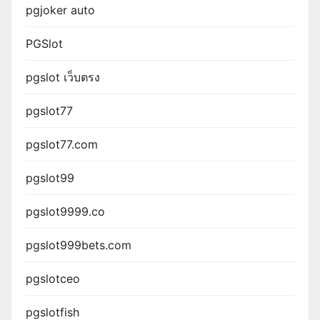
pgjoker auto
PGSlot
pgslot เว็บตรง
pgslot77
pgslot77.com
pgslot99
pgslot9999.co
pgslot999bets.com
pgslotceo
pgslotfish