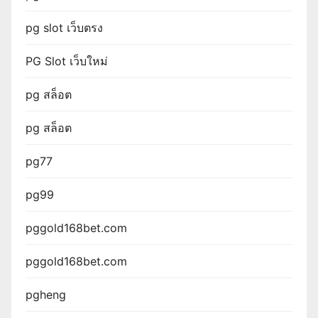
pg slot เว็บตรง
PG Slot เว็บใหม่
pg สล็อต
pg สล็อต
pg77
pg99
pggold168bet.com
pggold168bet.com
pgheng