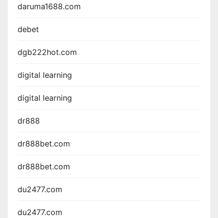
daruma1688.com
debet
dgb222hot.com
digital learning
digital learning
dr888
dr888bet.com
dr888bet.com
du2477.com
du2477.com