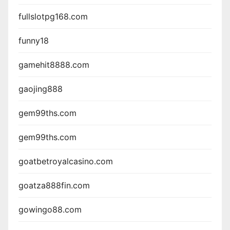
fullslotpg168.com
funny18
gamehit8888.com
gaojing888
gem99ths.com
gem99ths.com
goatbetroyalcasino.com
goatza888fin.com
gowingo88.com