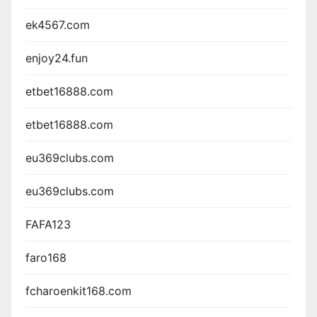
ek4567.com
enjoy24.fun
etbet16888.com
etbet16888.com
eu369clubs.com
eu369clubs.com
FAFA123
faro168
fcharoenkit168.com