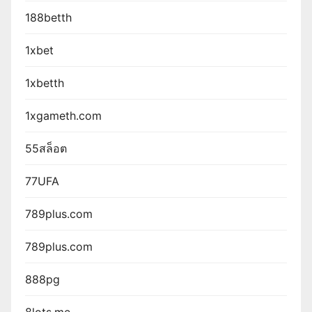
188betth
1xbet
1xbetth
1xgameth.com
55สล็อต
77UFA
789plus.com
789plus.com
888pg