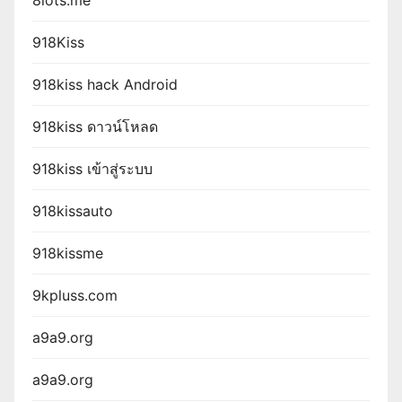
8lots.me
918Kiss
918kiss hack Android
918kiss ดาวน์โหลด
918kiss เข้าสู่ระบบ
918kissauto
918kissme
9kpluss.com
a9a9.org
a9a9.org