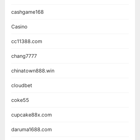
cashgame168
Casino
cc11388.com
chang7777
chinatown888.win
cloudbet
coke55
cupcake88x.com
daruma1688.com