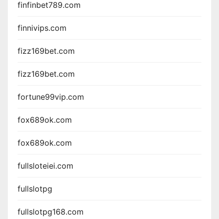
finfinbet789.com
finnivips.com
fizz169bet.com
fizz169bet.com
fortune99vip.com
fox689ok.com
fox689ok.com
fullsloteiei.com
fullslotpg
fullslotpg168.com