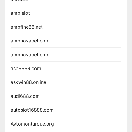
amb slot
ambfine88.net
ambnovabet.com
ambnovabet.com
asb9999.com
askwin88.online
audi688.com
autoslot16888.com
Aytomonturque.org