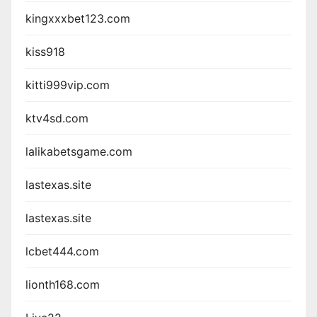
kingxxxbet123.com
kiss918
kitti999vip.com
ktv4sd.com
lalikabetsgame.com
lastexas.site
lastexas.site
lcbet444.com
lionth168.com