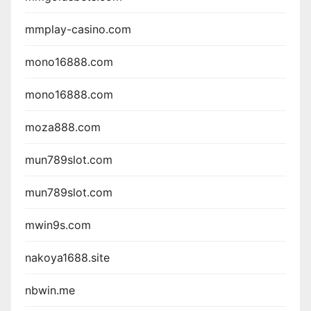
mmplay-casino.com
mono16888.com
mono16888.com
moza888.com
mun789slot.com
mun789slot.com
mwin9s.com
nakoya1688.site
nbwin.me