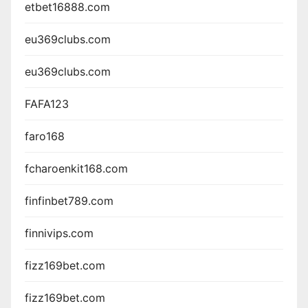
etbet16888.com
eu369clubs.com
eu369clubs.com
FAFA123
faro168
fcharoenkit168.com
finfinbet789.com
finnivips.com
fizz169bet.com
fizz169bet.com