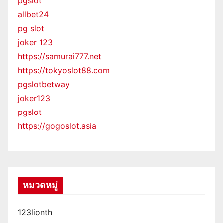
pgslot
allbet24
pg slot
joker 123
https://samurai777.net
https://tokyoslot88.com
pgslotbetway
joker123
pgslot
https://gogoslot.asia
หมวดหมู่
123lionth