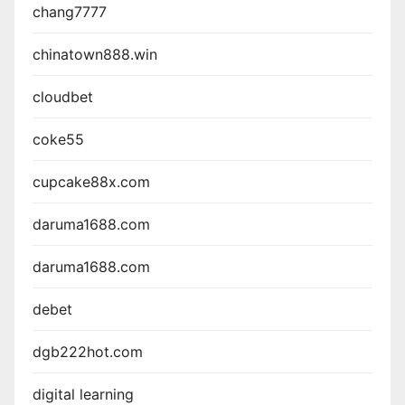
chang7777
chinatown888.win
cloudbet
coke55
cupcake88x.com
daruma1688.com
daruma1688.com
debet
dgb222hot.com
digital learning