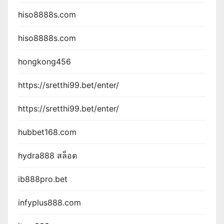
hiso8888s.com
hiso8888s.com
hongkong456
https://sretthi99.bet/enter/
https://sretthi99.bet/enter/
hubbet168.com
hydra888 สล็อต
ib888pro.bet
infyplus888.com