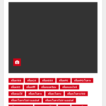
สล็อต168
สล็อต24
สล็อต888
สล็อตPG
สล็อตPGเว็บตรง
สล็อตXO
สล็อตพีจี
สล็อตยอดนิยม
สล็อตออนไลน์
สล็อตออโต้
สล็อตเว็บตรง
สล็อตเว็บตรง
สล็อตเว็บตรง789
สล็อตเว็บตรงไม่ผ่านเอเย่นต์
สล็อตเว็บตรงไม่ผ่านเอเย่นต์