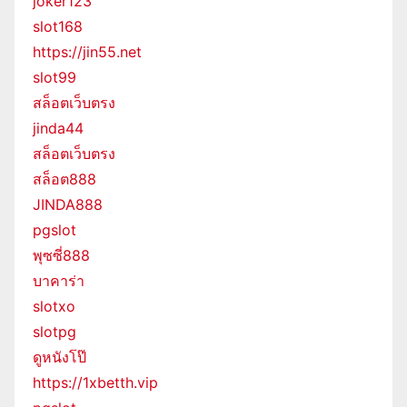
joker123
slot168
https://jin55.net
slot99
สล็อตเว็บตรง
jinda44
สล็อตเว็บตรง
สล็อต888
JINDA888
pgslot
พุซซี่888
บาคาร่า
slotxo
slotpg
ดูหนังโป๊
https://1xbetth.vip