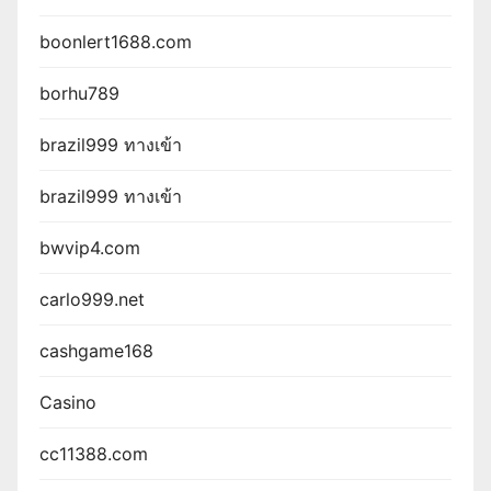
boonlert1688.com
borhu789
brazil999 ทางเข้า
brazil999 ทางเข้า
bwvip4.com
carlo999.net
cashgame168
Casino
cc11388.com