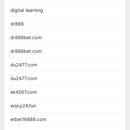
digital learning
dr888
dr888bet.com
dr888bet.com
du2477.com
du2477.com
ek4567.com
enjoy24.fun
etbet16888.com