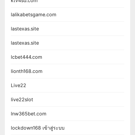
ktv4sd.com
lalikabetsgame.com
lastexas.site
lastexas.site
lcbet444.com
lionth168.com
Live22
live22slot
lnw365bet.com
lockdown168 เข้าสู่ระบบ