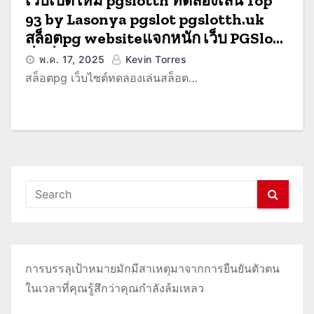
เว็บเปิดใหม่ pgslotth ทดลองเล่น Top
93 by Lasonya pgslot pgslotth.uk
สล็อตpg websiteแจกหนัก เว็บ PGSlot
ที่ดีที่สุดในไทย 19 พฤษภา 25 พนัน
พ.ค. 17, 2025
Kevin Torres
สล็อตpg เว็บไซต์ทดลองเล่นสล็อต…
การบรรลุเป้าหมายมักมีสาเหตุมาจากการยืนยันตัวตน
ในเวลาที่คุณรู้สึกว่าคุณกำลังล้มเหลว