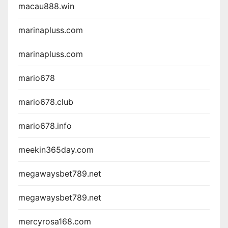
macau888.win
marinapluss.com
marinapluss.com
mario678
mario678.club
mario678.info
meekin365day.com
megawaysbet789.net
megawaysbet789.net
mercyrosa168.com