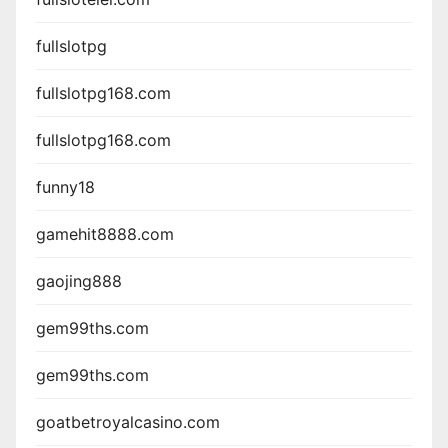
fullslotpg
fullslotpg168.com
fullslotpg168.com
funny18
gamehit8888.com
gaojing888
gem99ths.com
gem99ths.com
goatbetroyalcasino.com