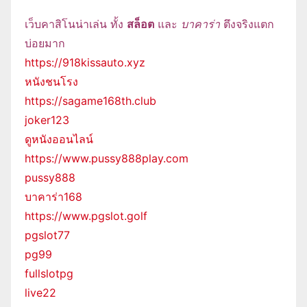
เว็บคาสิโนน่าเล่น ทั้ง
สล็อต
และ
บาคาร่า
ตึงจริงแตก
บ่อยมาก
https://918kissauto.xyz
หนังชนโรง
https://sagame168th.club
joker123
ดูหนังออนไลน์
https://www.pussy888play.com
pussy888
บาคาร่า168
https://www.pgslot.golf
pgslot77
pg99
fullslotpg
live22