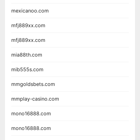
mexicanoo.com
mfj889xx.com
mfj889xx.com
mia88th.com
mib555s.com
mmgoldsbets.com
mmplay-casino.com
mono16888.com
mono16888.com