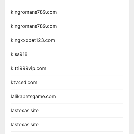
kingromans789.com
kingromans789.com
kingxxxbet123.com
kiss918
kitti999vip.com
ktv4sd.com
lalikabetsgame.com
lastexas.site
lastexas.site