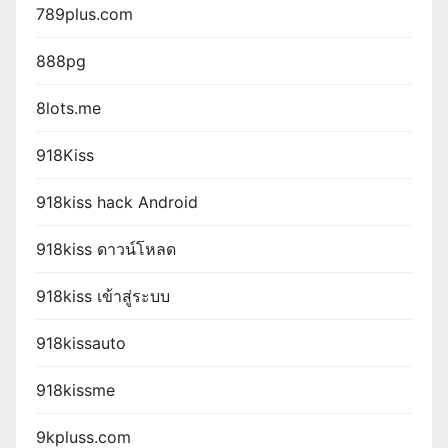
789plus.com
888pg
8lots.me
918Kiss
918kiss hack Android
918kiss ดาวน์โหลด
918kiss เข้าสู่ระบบ
918kissauto
918kissme
9kpluss.com