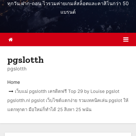
ทุกวัน ฝาก-ถอน ไวรวมค่ายเกมส์สล็อตและคาสิโนกว่า 50
แบรนด์
pgslotth
pgslotth
Home
เว็บแม่ pgslotth เครดิตฟรี Top 29 by Louise pgslot
pgslotth.nl pgslot เว็บไซต์แตกง่าย รวมเทคนิคเล่น pgslot ให้
แตกทุกตา มือใหม่ก็ทำได้ 25 สิงหา 25 พนัน