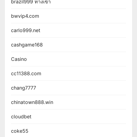
brazil999 ทางเข้า
bwvip4.com
carlo999.net
cashgame168
Casino
cc11388.com
chang7777
chinatown888.win
cloudbet
coke55