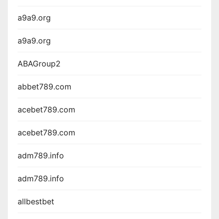
a9a9.org
a9a9.org
ABAGroup2
abbet789.com
acebet789.com
acebet789.com
adm789.info
adm789.info
allbestbet