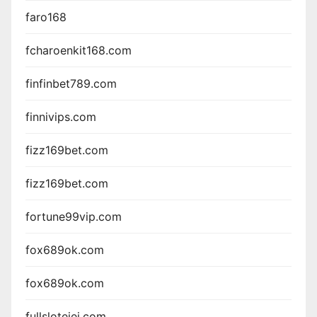
faro168
fcharoenkit168.com
finfinbet789.com
finnivips.com
fizz169bet.com
fizz169bet.com
fortune99vip.com
fox689ok.com
fox689ok.com
fullsloteiei.com