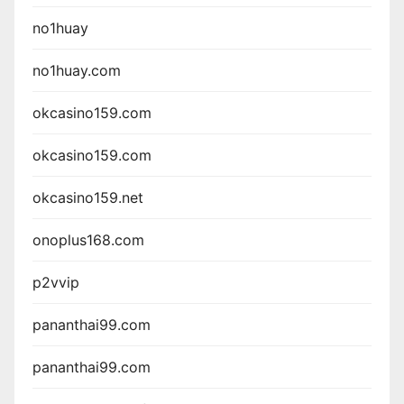
no1huay
no1huay.com
okcasino159.com
okcasino159.com
okcasino159.net
onoplus168.com
p2vvip
pananthai99.com
pananthai99.com