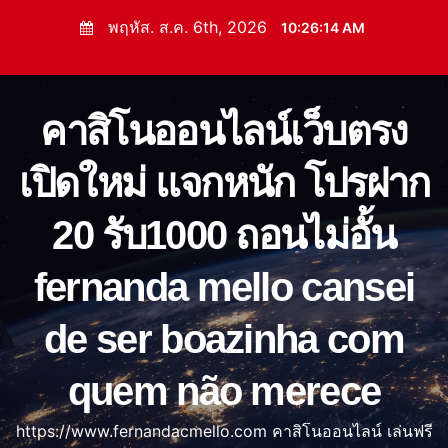
S
พฤหัส. ส.ค. 6th, 2026
10:26:15 AM
k
i
p
คาสิโนออนไลน์เว็บตรง
t
o
เปิดใหม่ แจกหนัก โปรฝาก
c
o
20 รับ1000 ถอนไม่อั้น
n
t
fernanda mello cansei
e
n
de ser boazinha com
t
quem não merece
https://www.fernandacmello.com คาสิโนออนไลน์ เล่นฟรี