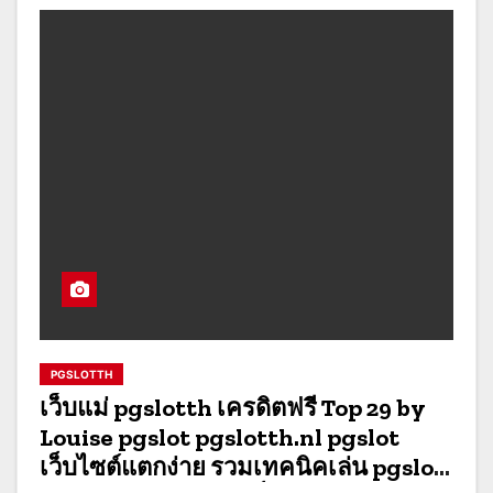
PGSLOTTH
เว็บแม่ pgslotth เครดิตฟรี Top 29 by
Louise pgslot pgslotth.nl pgslot
เว็บไซต์แตกง่าย รวมเทคนิคเล่น pgslot