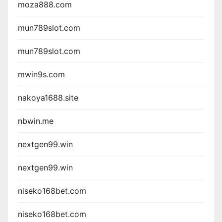
moza888.com
mun789slot.com
mun789slot.com
mwin9s.com
nakoya1688.site
nbwin.me
nextgen99.win
nextgen99.win
niseko168bet.com
niseko168bet.com