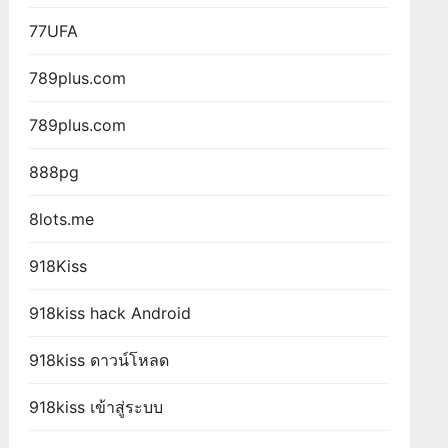
77UFA
789plus.com
789plus.com
888pg
8lots.me
918Kiss
918kiss hack Android
918kiss ดาวน์โหลด
918kiss เข้าสู่ระบบ