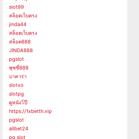
slot99
สล็อตเว็บตรง
jinda44
สล็อตเว็บตรง
สล็อต888
JINDA888
pgslot
พุซซี่888
บาคาร่า
slotxo
slotpg
ดูหนังโป๊
https://1xbetth.vip
pgslot
allbet24
pg slot