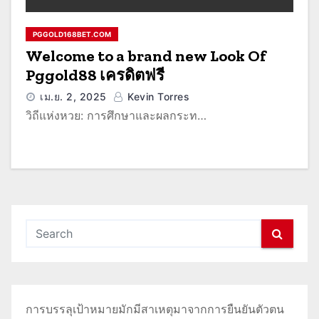
PGGOLD168BET.COM
Welcome to a brand new Look Of
Pggold88 เครดิตฟรี
เม.ย. 2, 2025
Kevin Torres
วิถีแห่งหวย: การศึกษาและผลกระท…
การบรรลุเป้าหมายมักมีสาเหตุมาจากการยืนยันตัวตน