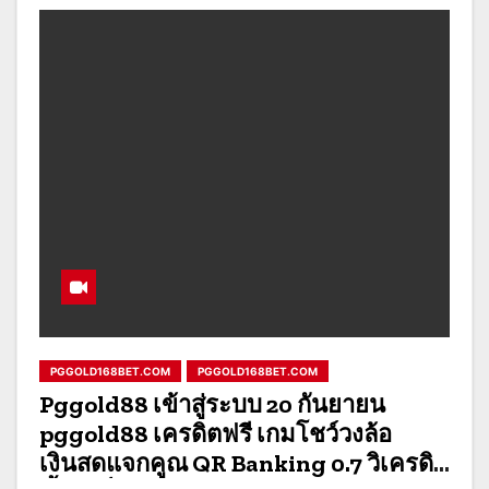
PGGOLD168BET.COM
PGGOLD168BET.COM
Pggold88 เข้าสู่ระบบ 20 กันยายน
pggold88 เครดิตฟรี เกมโชว์วงล้อ
เงินสดแจกคูณ QR Banking 0.7 วิเครดิต