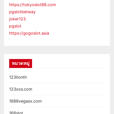
https://tokyoslot88.com
pgslotbetway
joker123
pgslot
https://gogoslot.asia
หมวดหมู่
123lionth
123xos.com
1688vegasx.com
168slot