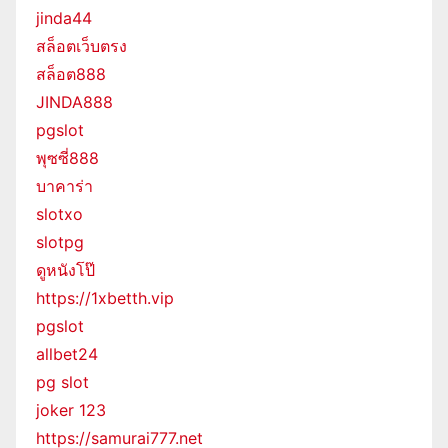
jinda44
สล็อตเว็บตรง
สล็อต888
JINDA888
pgslot
พุซซี่888
บาคาร่า
slotxo
slotpg
ดูหนังโป๊
https://1xbetth.vip
pgslot
allbet24
pg slot
joker 123
https://samurai777.net