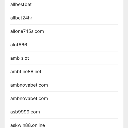
allbestbet
allbet24hr
allone745s.com
alot666
amb slot
ambfine88.net
ambnovabet.com
ambnovabet.com
asb9999.com
askwin88.online