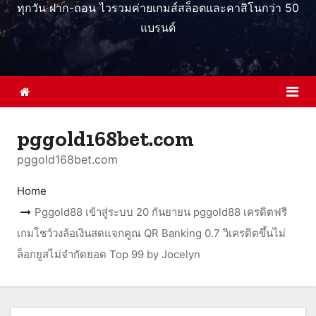
ทุกวัน ฝาก-ถอน ไวรวมค่ายเกมส์สล็อตและคาสิโนกว่า 50
แบรนด์
pggold168bet.com
pggold168bet.com
Home
Pggold88 เข้าสู่ระบบ 20 กันยายน pggold88 เครดิตฟรี
เกมโชว์วงล้อเงินสดแจกคูณ QR Banking 0.7 วิเครดิตขึ้นไม่
ล็อกยูสไม่จำกัดยอด Top 99 by Jocelyn