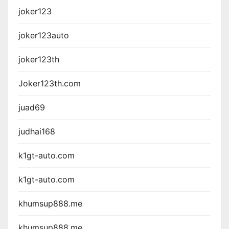
joker123
joker123auto
joker123th
Joker123th.com
juad69
judhai168
k1gt-auto.com
k1gt-auto.com
khumsup888.me
khumsup888.me