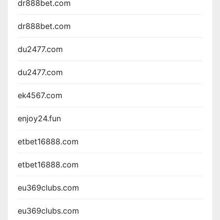
dr888bet.com
dr888bet.com
du2477.com
du2477.com
ek4567.com
enjoy24.fun
etbet16888.com
etbet16888.com
eu369clubs.com
eu369clubs.com