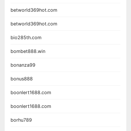
betworld369hot.com
betworld369hot.com
bio285th.com
bombet888.win
bonanza99
bonus888
boonlert1688.com
boonlert1688.com
borhu789