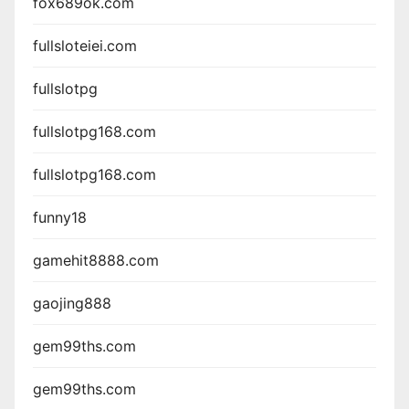
fox689ok.com
fullsloteiei.com
fullslotpg
fullslotpg168.com
fullslotpg168.com
funny18
gamehit8888.com
gaojing888
gem99ths.com
gem99ths.com