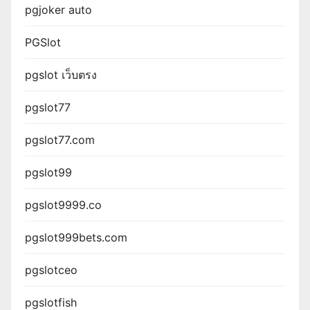
pgjoker auto
PGSlot
pgslot เว็บตรง
pgslot77
pgslot77.com
pgslot99
pgslot9999.co
pgslot999bets.com
pgslotceo
pgslotfish