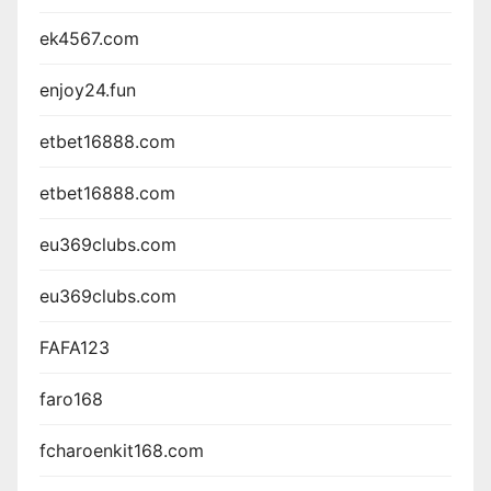
ek4567.com
enjoy24.fun
etbet16888.com
etbet16888.com
eu369clubs.com
eu369clubs.com
FAFA123
faro168
fcharoenkit168.com