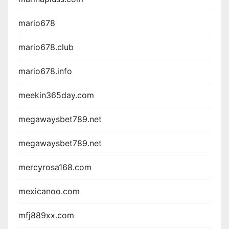
mario678
mario678.club
mario678.info
meekin365day.com
megawaysbet789.net
megawaysbet789.net
mercyrosa168.com
mexicanoo.com
mfj889xx.com