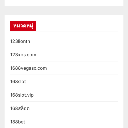
หมวดหมู่
123lionth
123xos.com
1688vegasx.com
168slot
168slot.vip
168สล็อต
188bet