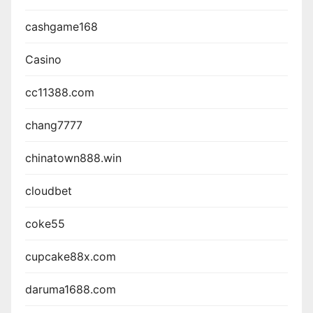
cashgame168
Casino
cc11388.com
chang7777
chinatown888.win
cloudbet
coke55
cupcake88x.com
daruma1688.com