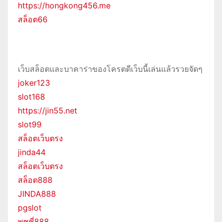
https://hongkong456.me
สล็อต66
เว็บสล็อตและบาคาร่าของโครตดีเว็บนี้เล่นแล้วรวยจัดๆ
joker123
slot168
https://jin55.net
slot99
สล็อตเว็บตรง
jinda44
สล็อตเว็บตรง
สล็อต888
JINDA888
pgslot
พุซซี่888