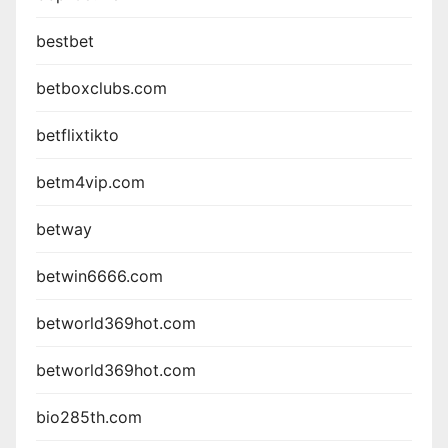
bestbet
betboxclubs.com
betflixtikto
betm4vip.com
betway
betwin6666.com
betworld369hot.com
betworld369hot.com
bio285th.com