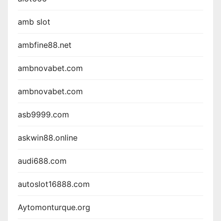
amb slot
ambfine88.net
ambnovabet.com
ambnovabet.com
asb9999.com
askwin88.online
audi688.com
autoslot16888.com
Aytomonturque.org