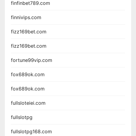
finfinbet789.com
finnivips.com
fizz169bet.com
fizz169bet.com
fortune99vip.com
fox689ok.com
fox689ok.com
fullsloteiei.com
fullslotpg
fullslotpg168.com