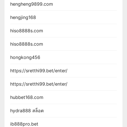
hengheng9899.com
hengjing168
hiso8888s.com
hiso8888s.com
hongkong456
https://sretthi99.bet/enter/
https://sretthi99.bet/enter/
hubbet168.com
hydra888 สล็อต
ib888pro.bet