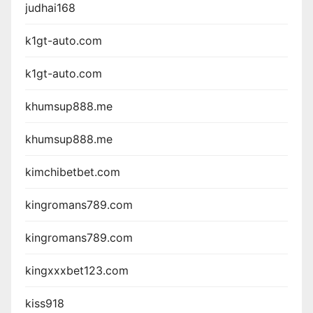
judhai168
k1gt-auto.com
k1gt-auto.com
khumsup888.me
khumsup888.me
kimchibetbet.com
kingromans789.com
kingromans789.com
kingxxxbet123.com
kiss918