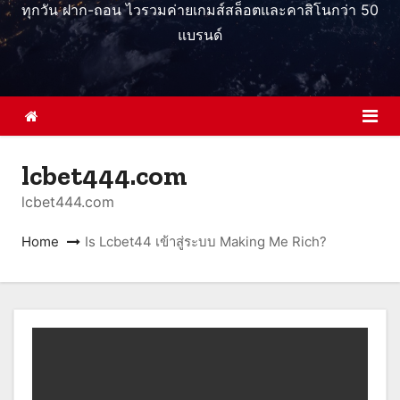
ทุกวัน ฝาก-ถอน ไวรวมค่ายเกมส์สล็อตและคาสิโนกว่า 50
แบรนด์
lcbet444.com
lcbet444.com
Home
Is Lcbet44 เข้าสู่ระบบ Making Me Rich?