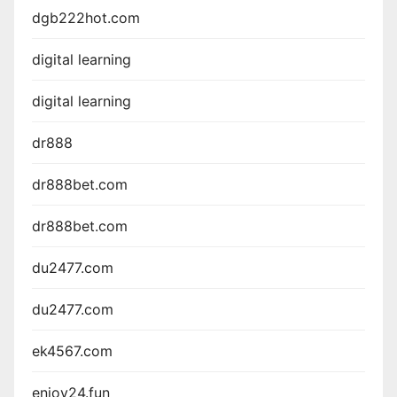
dgb222hot.com
digital learning
digital learning
dr888
dr888bet.com
dr888bet.com
du2477.com
du2477.com
ek4567.com
enjoy24.fun