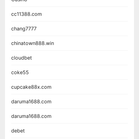
cc11388.com
chang7777
chinatown888.win
cloudbet
coke55
cupcake88x.com
daruma1688.com
daruma1688.com
debet