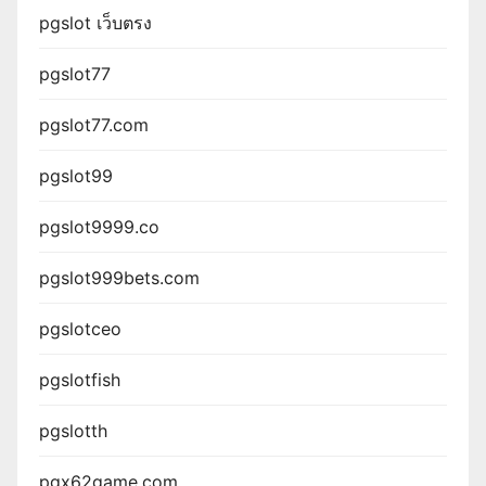
pgslot เว็บตรง
pgslot77
pgslot77.com
pgslot99
pgslot9999.co
pgslot999bets.com
pgslotceo
pgslotfish
pgslotth
pgx62game.com