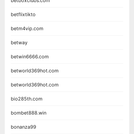
betboxclubs.com
betflixtikto
betm4vip.com
betway
betwin6666.com
betworld369hot.com
betworld369hot.com
bio285th.com
bombet888.win
bonanza99