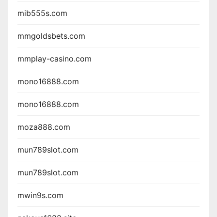
mib555s.com
mmgoldsbets.com
mmplay-casino.com
mono16888.com
mono16888.com
moza888.com
mun789slot.com
mun789slot.com
mwin9s.com