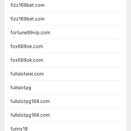
fizz169bet.com
fizz169bet.com
fortune99vip.com
fox689ok.com
fox689ok.com
fullsloteiei.com
fullslotpg
fullslotpg168.com
fullslotpg168.com
funny18