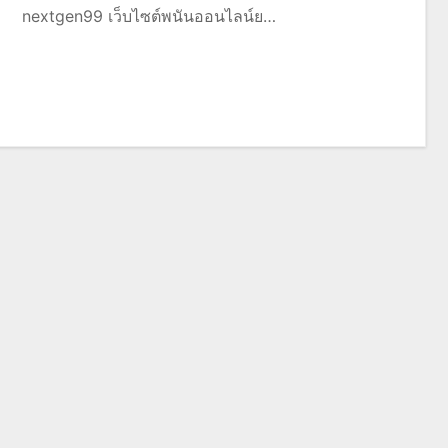
nextgen99 เว็บไซต์พนันออนไลน์ย…