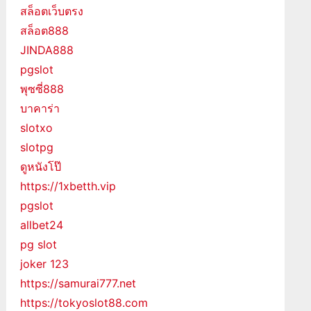
สล็อตเว็บตรง
สล็อต888
JINDA888
pgslot
พุซซี่888
บาคาร่า
slotxo
slotpg
ดูหนังโป๊
https://1xbetth.vip
pgslot
allbet24
pg slot
joker 123
https://samurai777.net
https://tokyoslot88.com