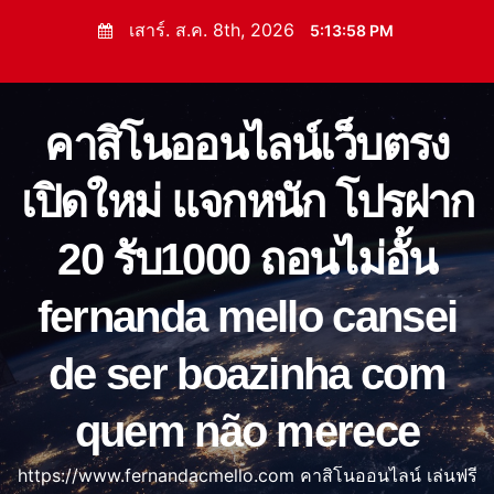
S
เสาร์. ส.ค. 8th, 2026
5:13:59 PM
k
i
p
คาสิโนออนไลน์เว็บตรง
t
o
เปิดใหม่ แจกหนัก โปรฝาก
c
o
20 รับ1000 ถอนไม่อั้น
n
t
fernanda mello cansei
e
n
de ser boazinha com
t
quem não merece
https://www.fernandacmello.com คาสิโนออนไลน์ เล่นฟรี