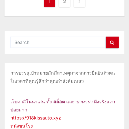
P
1
2
o
s
t
s
p
a
การบรรลุเป้าหมายมักมีสาเหตุมาจากการยืนยันตัวตน
g
ในเวลาที่คุณรู้สึกว่าคุณกำลังล้มเหลว
i
เว็บคาสิโนน่าเล่น ทั้ง
สล็อต
และ
บาคาร่า
ตึงจริงแตก
n
บ่อยมาก
a
https://918kissauto.xyz
t
หนังชนโรง