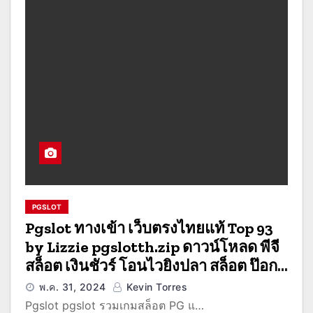
PGSLOT
Pgslot ทางเข้า เว็บตรงไทยแท้ Top 93
by Lizzie pgslotth.zip ดาวน์โหลด พีจี
สล็อต เงินชัวร์ โอนไวยิงปลา สล็อต ป๊อก
เด้ง หวย slotth ลงทุนแบบปลอดภัย 30
พ.ค. 31, 2024
Kevin Torres
ก.ค. 2024
Pgslot pgslot รวมเกมสล็อต PG แ…