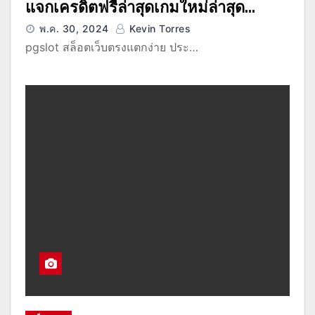
แจกเครดิตฟรีล่าสุดเกมใหม่ล่าสุด
slotpg ทันสมัยเข้าใช้งานง่าย Top 17 by
พ.ค. 30, 2024
Kevin Torres
Estela pgheng99.casino
pgslot สล็อตเว็บตรงแตกง่าย ประ…