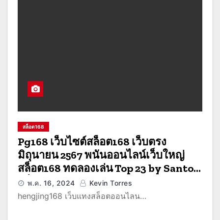
สล็อต168
Pg168 เว็บไซต์สล็อต168 เว็บตรง
มิถุนายน 2567 พนันออนไลน์เว็บใหญ่
สล็อต168 ทดลองเล่น Top 23 by Santos
สล็อต168 hengjing168.asia 15
พ.ค. 16, 2024
Kevin Torres
hengjing168 เว็บแทงสล็อตออนไลน…