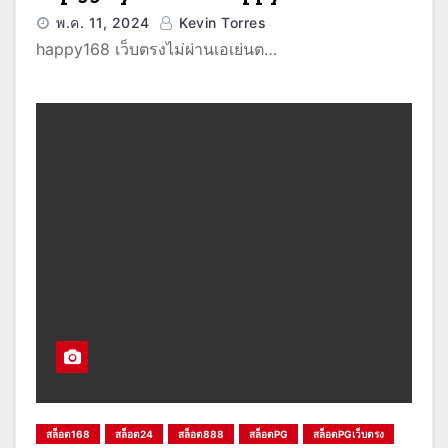
happy168.io 28
พ.ค. 11, 2024
Kevin Torres
happy168 เว็บตรงไม่ผ่านเอเย่นต…
สล็อต168
สล็อต24
สล็อต888
สล็อตPG
สล็อตPGเว็บตรง