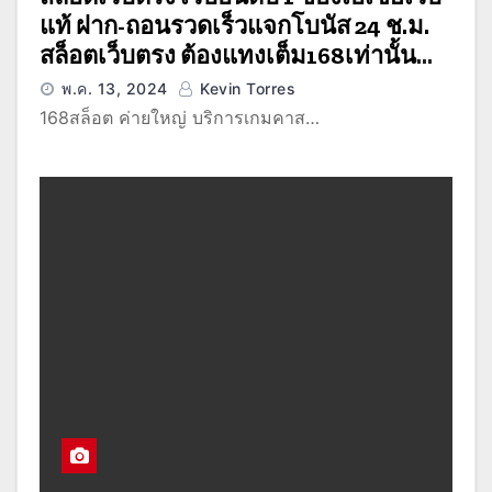
แท้ ฝาก-ถอนรวดเร็วแจกโบนัส 24 ช.ม.
สล็อตเว็บตรง ต้องแทงเต็ม168เท่านั้น
Top 22 by Merle tangtem168.io 17
พ.ค. 13, 2024
Kevin Torres
มิถุนายน 67
168สล็อต ค่ายใหญ่ บริการเกมคาส…