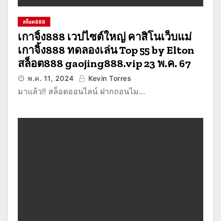
สล็อต888
เกาจิ้ง888 เวปไซต์ใหญ่ คาสิโนเว็บแม่
เกาจิ้ง888 ทดลองเล่น Top 55 by Elton
สล็อต888 gaojing888.vip 23 พ.ค. 67
พ.ค. 11, 2024
Kevin Torres
มาแล้ว!! สล็อตออนไลน์ ฝากถอนไม…