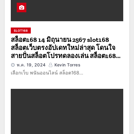
SLOT168
สล็อต168 14 มิถุนายน 2567 slot168
สล็อตเว็บตรงอัปเดทใหม่ล่าสุด โดนใจ
สายปั่นสล็อตโปรทดลองเล่น สล็อต168
แจกล้านเจ้าแรกในไทย Top 10 by
พ.ค. 19, 2024
Kevin Torres
Laurinda 168slot.biz
เลือกเว็บ พนันออนไลน์ สล็อต168…