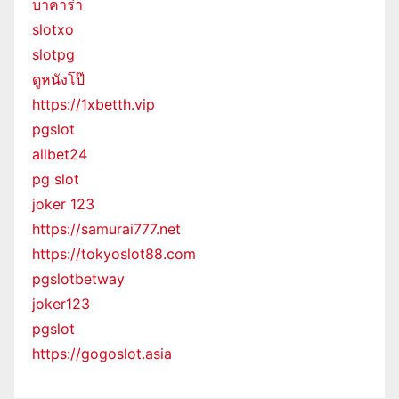
บาคาร่า
slotxo
slotpg
ดูหนังโป๊
https://1xbetth.vip
pgslot
allbet24
pg slot
joker 123
https://samurai777.net
https://tokyoslot88.com
pgslotbetway
joker123
pgslot
https://gogoslot.asia