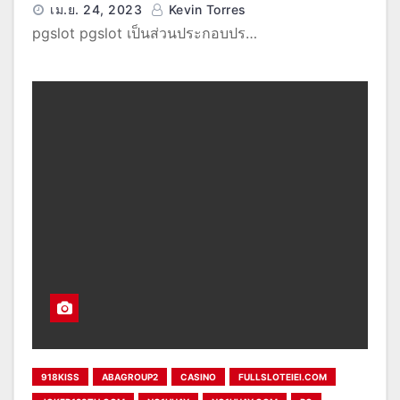
เม.ย. 24, 2023
Kevin Torres
pgslot pgslot เป็นส่วนประกอบปร…
918KISS
ABAGROUP2
CASINO
FULLSLOTEIEI.COM