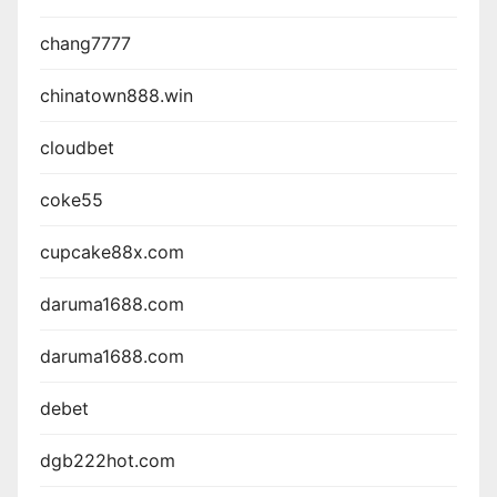
chang7777
chinatown888.win
cloudbet
coke55
cupcake88x.com
daruma1688.com
daruma1688.com
debet
dgb222hot.com