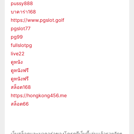
pussy888
บาคาร่า168
https://www.pgslot.golf
pgslot77
pg99
fullslotpg
live22
ดูหนัง
ดูหนังฟรี
ดูหนังฟรี
สล็อต168
https://hongkong456.me
สล็อต66
เว็บสล็อตและบาคาร่าของโครตดีเว็บนี้เล่นแล้วรวยจัดๆ