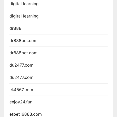
digital learning
digital learning
dr888
dr888bet.com
dr888bet.com
du2477.com
du2477.com
ek4567.com
enjoy24.fun
etbet16888.com