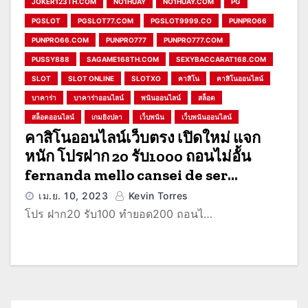
JOKER123TH.COM
NO1HUAY
NO1HUAY.COM
PG
PGSLOT
PGSLOT77.COM
PGSLOT9999.CO
PUNPRO66
PUNPRO66.COM
PUNPRO777
PUNPRO777.COM
PUSSY888
SAGAME168TH.COM
SEXYBACCARAT168.COM
SLOT
SLOT ONLINE
SLOTXO
คาสิโน
คาสิโนออนไลน์
บาคาร่า
บาคาร่าออนไลน์
พนันออนไลน์
สล็อต
สล็อตออนไลน์
เกมยิงปลา
เว็บพนัน
เว็บพนันออนไลน์
คาสิโนออนไลน์เว็บตรง เปิดใหม่ แจก
หนัก โปรฝาก 20 รับ1000 ถอนไม่อั้น
fernanda mello cansei de ser
boazinha com quem não merece
เม.ย. 10, 2023
Kevin Torres
โปร ฝาก20 รับ100 ทำยอด200 ถอนไ…