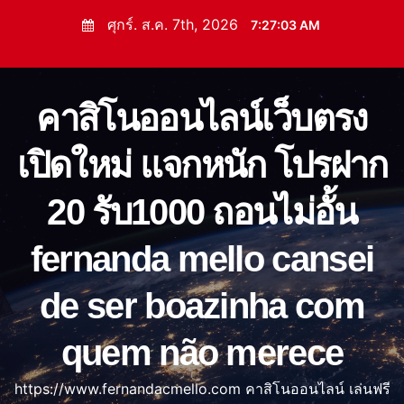
S
ศุกร์. ส.ค. 7th, 2026
7:27:04 AM
k
i
p
คาสิโนออนไลน์เว็บตรง
t
o
เปิดใหม่ แจกหนัก โปรฝาก
c
o
20 รับ1000 ถอนไม่อั้น
n
t
fernanda mello cansei
e
n
de ser boazinha com
t
quem não merece
https://www.fernandacmello.com คาสิโนออนไลน์ เล่นฟรี