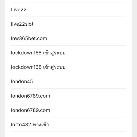
Live22
live22slot
lnw365bet.com
lockdown168 เข้าสู่ระบบ
lockdown168 เข้าสู่ระบบ
london45
london6789.com
london6789.com
lotto432 ทางเข้า