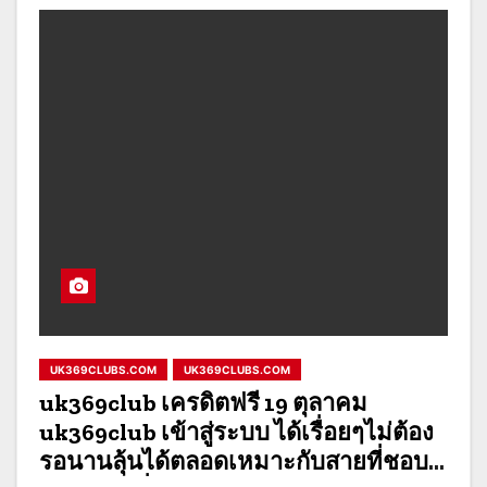
UK369CLUBS.COM
UK369CLUBS.COM
uk369club เครดิตฟรี 19 ตุลาคม
uk369club เข้าสู่ระบบ ได้เรื่อยๆไม่ต้อง
รอนานลุ้นได้ตลอดเหมาะกับสายที่ชอบ