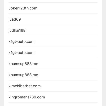
Joker123th.com
juad69
judhai168
k1gt-auto.com
k1gt-auto.com
khumsup888.me
khumsup888.me
kimchibetbet.com
kingromans789.com