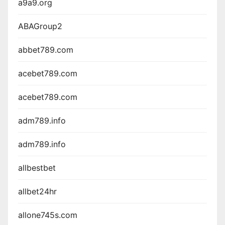
a9a9.org
ABAGroup2
abbet789.com
acebet789.com
acebet789.com
adm789.info
adm789.info
allbestbet
allbet24hr
allone745s.com