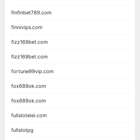
finfinbet789.com
finnivips.com
fizz169bet.com
fizz169bet.com
fortune99vip.com
fox689ok.com
fox689ok.com
fullsloteiei.com
fullslotpg