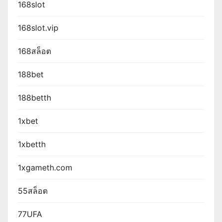
168slot
168slot.vip
168สล็อต
188bet
188betth
1xbet
1xbetth
1xgameth.com
55สล็อต
77UFA