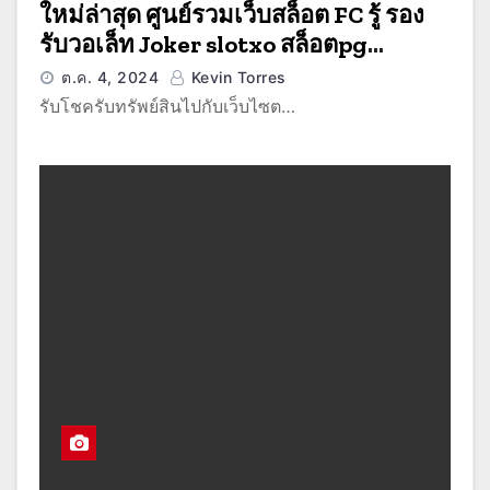
ใหม่ล่าสุด ศูนย์รวมเว็บสล็อต FC รู้ รอง
รับวอเล็ท Joker slotxo สล็อตpg
168slot อันดับ 1 ในไทย Top 63 by
ต.ค. 4, 2024
Kevin Torres
Greta 168Slotvip.vip
รับโชครับทรัพย์สินไปกับเว็บไซต…