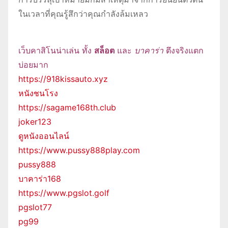
ในเวลาที่คุณรู้สึกว่าคุณกำลังล้มเหลว
เว็บคาสิโนน่าเล่น ทั้ง
สล็อต
และ
บาคาร่า
ตึงจริงแตก
บ่อยมาก
https://918kissauto.xyz
หนังชนโรง
https://sagame168th.club
joker123
ดูหนังออนไลน์
https://www.pussy888play.com
pussy888
บาคาร่า168
https://www.pgslot.golf
pgslot77
pg99