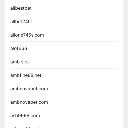
allbestbet
allbet24hr
allone745s.com
alot666
amb slot
ambfine88.net
ambnovabet.com
ambnovabet.com
asb9999.com