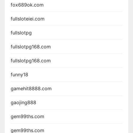
fox689ok.com
fullsloteiei.com
fullslotpg
fullslotpg168.com
fullslotpg168.com
funny18
gamehit8888.com
gaojing888
gem99ths.com
gem99ths.com