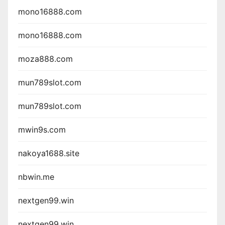
mono16888.com
mono16888.com
moza888.com
mun789slot.com
mun789slot.com
mwin9s.com
nakoya1688.site
nbwin.me
nextgen99.win
nextgen99.win