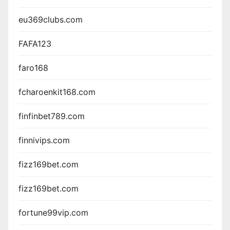
eu369clubs.com
FAFA123
faro168
fcharoenkit168.com
finfinbet789.com
finnivips.com
fizz169bet.com
fizz169bet.com
fortune99vip.com