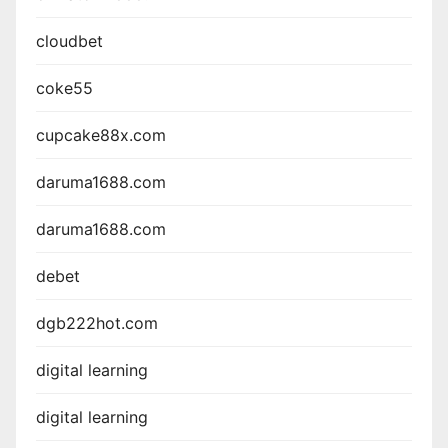
cloudbet
coke55
cupcake88x.com
daruma1688.com
daruma1688.com
debet
dgb222hot.com
digital learning
digital learning