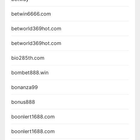
betwin6666.com
betworld369hot.com
betworld369hot.com
bio285th.com
bombet888.win
bonanza99
bonus888
boonlert1688.com
boonlert1688.com