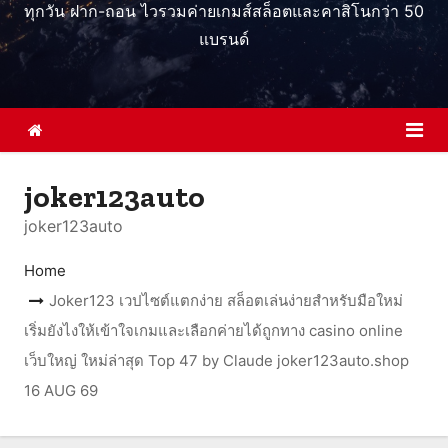
ทุกวัน ฝาก-ถอน ไวรวมค่ายเกมส์สล็อตและคาสิโนกว่า 50
แบรนด์
joker123auto
joker123auto
Home
Joker123 เวปไซต์แตกง่าย สล็อตเล่นง่ายสำหรับมือใหม่
เริ่มยังไงให้เข้าใจเกมและเลือกค่ายได้ถูกทาง casino online
เว็บใหญ่ ใหม่ล่าสุด Top 47 by Claude joker123auto.shop
16 AUG 69