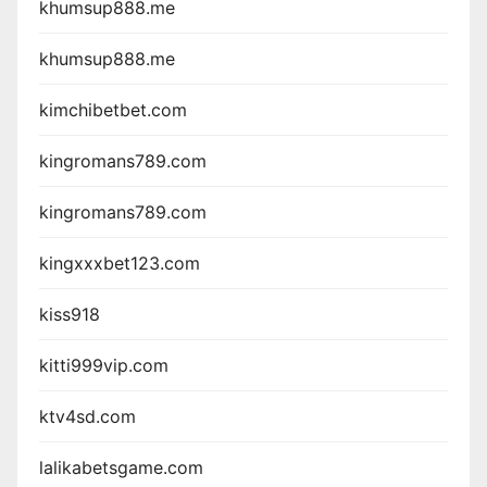
khumsup888.me
khumsup888.me
kimchibetbet.com
kingromans789.com
kingromans789.com
kingxxxbet123.com
kiss918
kitti999vip.com
ktv4sd.com
lalikabetsgame.com