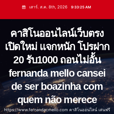
S
เสาร์. ส.ค. 8th, 2026
9:33:26 AM
k
i
p
คาสิโนออนไลน์เว็บตรง
t
o
เปิดใหม่ แจกหนัก โปรฝาก
c
o
20 รับ1000 ถอนไม่อั้น
n
t
fernanda mello cansei
e
n
de ser boazinha com
t
quem não merece
https://www.fernandacmello.com คาสิโนออนไลน์ เล่นฟรี