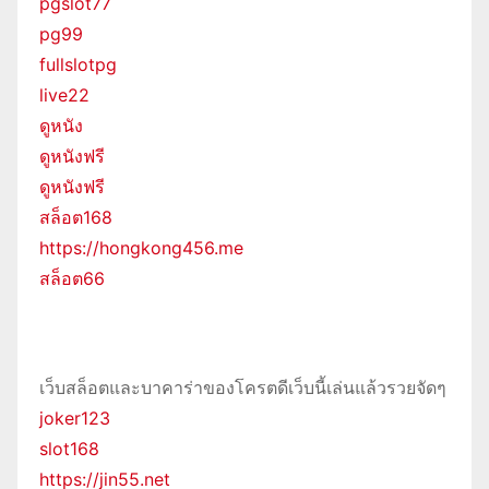
pgslot77
pg99
fullslotpg
live22
ดูหนัง
ดูหนังฟรี
ดูหนังฟรี
สล็อต168
https://hongkong456.me
สล็อต66
เว็บสล็อตและบาคาร่าของโครตดีเว็บนี้เล่นแล้วรวยจัดๆ
joker123
slot168
https://jin55.net