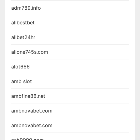
adm789.info
allbestbet
allbet24hr
allone745s.com
alot666
amb slot
ambfine88.net
ambnovabet.com
ambnovabet.com