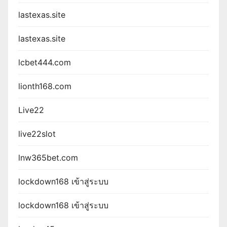
lastexas.site
lastexas.site
lcbet444.com
lionth168.com
Live22
live22slot
lnw365bet.com
lockdown168 เข้าสู่ระบบ
lockdown168 เข้าสู่ระบบ