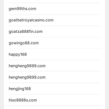
gem99ths.com
goatbetroyalcasino.com
goatza888fin.com
gowingo88.com
happy168
hengheng9899.com
hengheng9899.com
hengjing168
hiso8888s.com