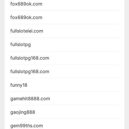
fox689ok.com
fox689ok.com
fullsloteiei.com
fullslotpg
fullslotpg168.com
fullslotpg168.com
funny18
gamehit8888.com
gaojing888
gem99ths.com