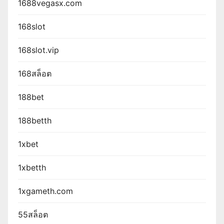
1688vegasx.com
168slot
168slot.vip
168สล็อต
188bet
188betth
1xbet
1xbetth
1xgameth.com
55สล็อต