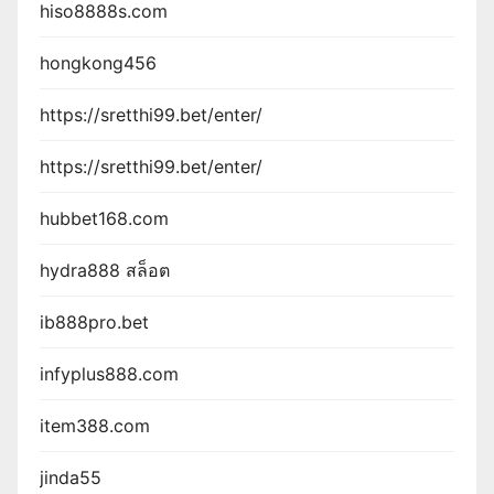
hiso8888s.com
hongkong456
https://sretthi99.bet/enter/
https://sretthi99.bet/enter/
hubbet168.com
hydra888 สล็อต
ib888pro.bet
infyplus888.com
item388.com
jinda55