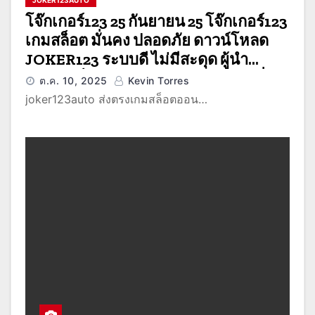
JOKER123AUTO
โจ๊กเกอร์123 25 กันยายน 25 โจ๊กเกอร์123
เกมสล็อต มั่นคง ปลอดภัย ดาวน์โหลด
JOKER123 ระบบดี ไม่มีสะดุด ผู้นำ
วงการสล็อต โจ๊กเกอร์123 ความน่าเชื่อ
ต.ค. 10, 2025
Kevin Torres
ถือเต็มร้อย Top 18 by Lashawn
joker123auto ส่งตรงเกมสล็อตออน…
joker123auto.win