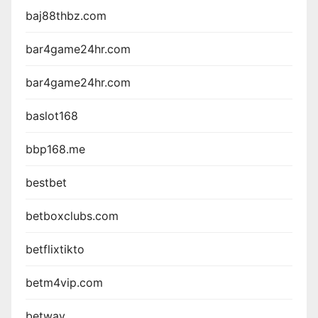
baj88thbz.com
bar4game24hr.com
bar4game24hr.com
baslot168
bbp168.me
bestbet
betboxclubs.com
betflixtikto
betm4vip.com
betway