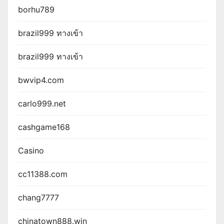
borhu789
brazil999 ทางเข้า
brazil999 ทางเข้า
bwvip4.com
carlo999.net
cashgame168
Casino
cc11388.com
chang7777
chinatown888.win