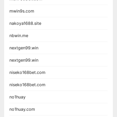
mwin9s.com
nakoya1688.site
nbwin.me
nextgen99.win
nextgen99.win
niseko168bet.com
niseko168bet.com
no1huay
no1huay.com