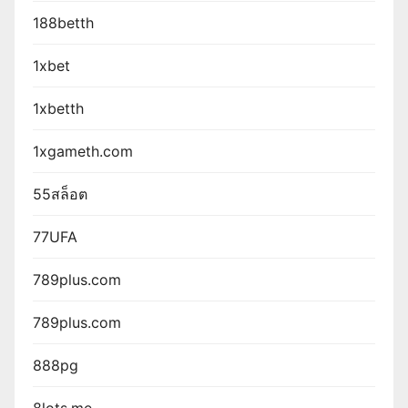
188betth
1xbet
1xbetth
1xgameth.com
55สล็อต
77UFA
789plus.com
789plus.com
888pg