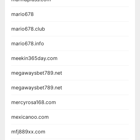
mario678
mario678.club
mario678.info
meekin365day.com
megawaysbet789.net
megawaysbet789.net
mercyrosa168.com
mexicanoo.com
mfj889xx.com