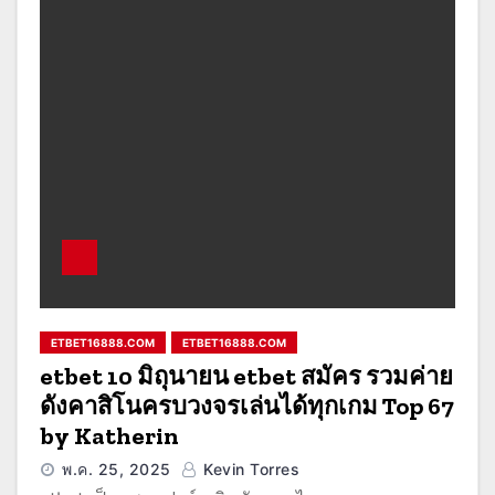
ETBET16888.COM
ETBET16888.COM
etbet 10 มิถุนายน etbet สมัคร รวมค่าย
ดังคาสิโนครบวงจรเล่นได้ทุกเกม Top 67
by Katherin
พ.ค. 25, 2025
Kevin Torres