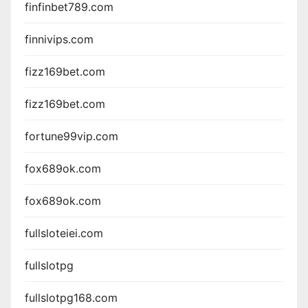
finfinbet789.com
finnivips.com
fizz169bet.com
fizz169bet.com
fortune99vip.com
fox689ok.com
fox689ok.com
fullsloteiei.com
fullslotpg
fullslotpg168.com