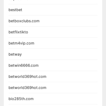
bestbet
betboxclubs.com
betflixtikto
betm4vip.com
betway
betwin6666.com
betworld369hot.com
betworld369hot.com
bio285th.com