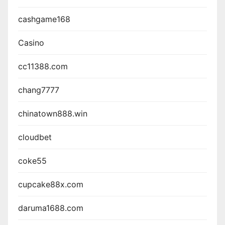
cashgame168
Casino
cc11388.com
chang7777
chinatown888.win
cloudbet
coke55
cupcake88x.com
daruma1688.com