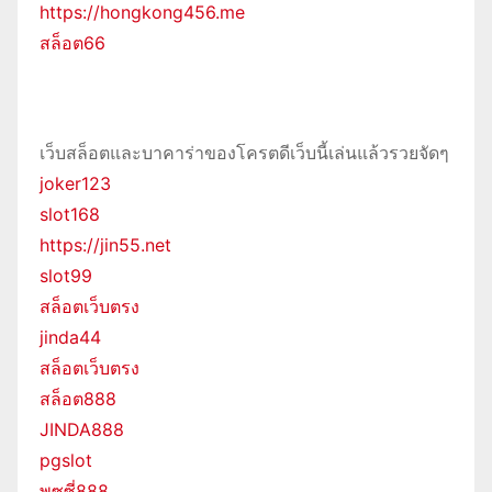
https://hongkong456.me
สล็อต66
เว็บสล็อตและบาคาร่าของโครตดีเว็บนี้เล่นแล้วรวยจัดๆ
joker123
slot168
https://jin55.net
slot99
สล็อตเว็บตรง
jinda44
สล็อตเว็บตรง
สล็อต888
JINDA888
pgslot
พุซซี่888