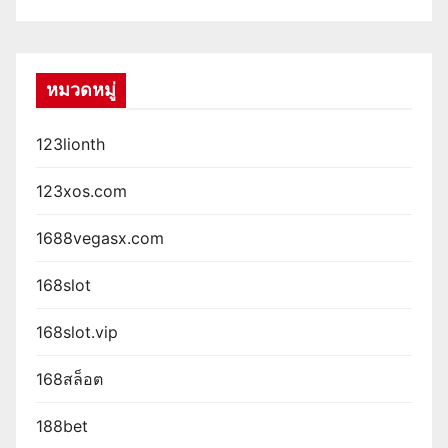
หมวดหมู่
123lionth
123xos.com
1688vegasx.com
168slot
168slot.vip
168สล็อต
188bet