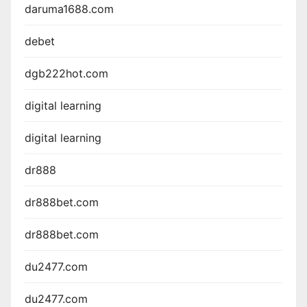
daruma1688.com
debet
dgb222hot.com
digital learning
digital learning
dr888
dr888bet.com
dr888bet.com
du2477.com
du2477.com