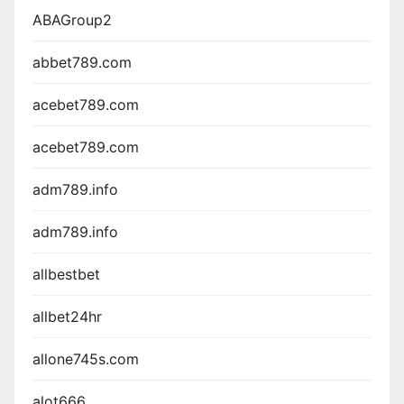
ABAGroup2
abbet789.com
acebet789.com
acebet789.com
adm789.info
adm789.info
allbestbet
allbet24hr
allone745s.com
alot666