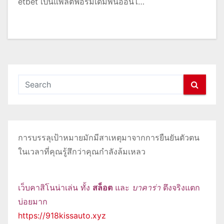
etbet เป็นแพลตฟอร์มเดิมพันออนไ…
การบรรลุเป้าหมายมักมีสาเหตุมาจากการยืนยันตัวตน
ในเวลาที่คุณรู้สึกว่าคุณกำลังล้มเหลว
เว็บคาสิโนน่าเล่น ทั้ง
สล็อต
และ
บาคาร่า
ตึงจริงแตก
บ่อยมาก
https://918kissauto.xyz