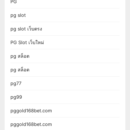
PG
pg slot
pg slot เว็บตรง
PG Slot เว็บใหม่
pg สล็อต
pg สล็อต
pg77
pg99
pggold168bet.com
pggold168bet.com