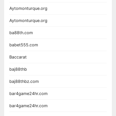
Aytomonturque.org
Aytomonturque.org
ba88th.com
babet555.com
Baccarat
baj88thb
baj88thbz.com
bar4game24hr.com
bar4game24hr.com