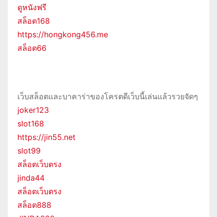
ดูหนังฟรี
สล็อต168
https://hongkong456.me
สล็อต66
เว็บสล็อตและบาคาร่าของโครตดีเว็บนี้เล่นแล้วรวยจัดๆ
joker123
slot168
https://jin55.net
slot99
สล็อตเว็บตรง
jinda44
สล็อตเว็บตรง
สล็อต888