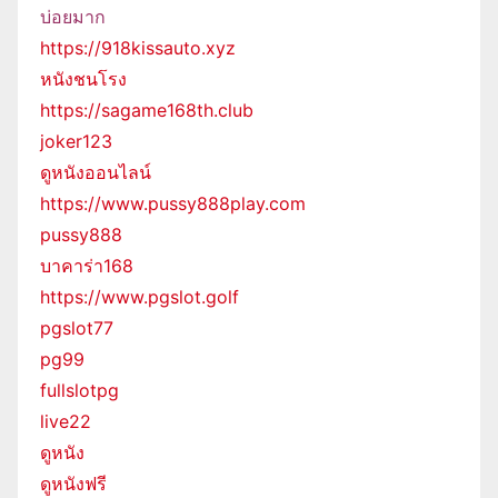
บ่อยมาก
https://918kissauto.xyz
หนังชนโรง
https://sagame168th.club
joker123
ดูหนังออนไลน์
https://www.pussy888play.com
pussy888
บาคาร่า168
https://www.pgslot.golf
pgslot77
pg99
fullslotpg
live22
ดูหนัง
ดูหนังฟรี