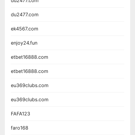
du2477.com
du2477.com
ek4567.com
enjoy24.fun
etbet16888.com
etbet16888.com
eu369clubs.com
eu369clubs.com
FAFA123
faro168