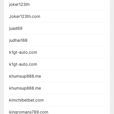
joker123th
Joker123th.com
juad69
judhai168
k1gt-auto.com
k1gt-auto.com
khumsup888.me
khumsup888.me
kimchibetbet.com
kingromans789.com