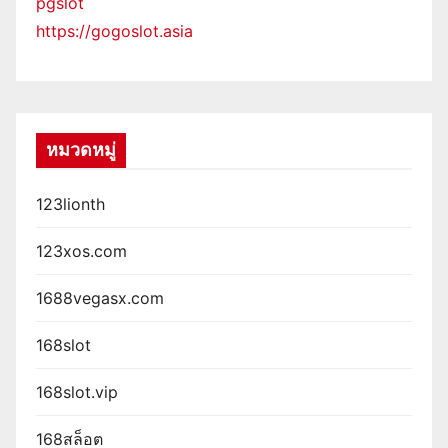
pgslot
https://gogoslot.asia
หมวดหมู่
123lionth
123xos.com
1688vegasx.com
168slot
168slot.vip
168สล็อต