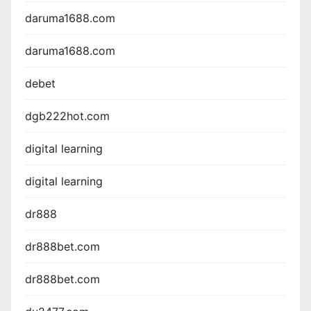
daruma1688.com
daruma1688.com
debet
dgb222hot.com
digital learning
digital learning
dr888
dr888bet.com
dr888bet.com