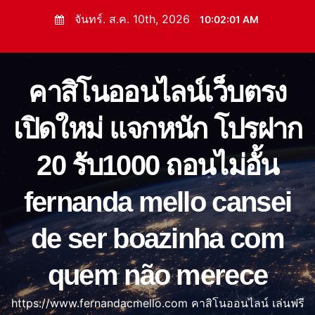
S
จันทร์. ส.ค. 10th, 2026
10:02:02 AM
k
i
p
คาสิโนออนไลน์เว็บตรง
t
o
เปิดใหม่ แจกหนัก โปรฝาก
c
o
20 รับ1000 ถอนไม่อั้น
n
t
fernanda mello cansei
e
n
de ser boazinha com
t
quem não merece
https://www.fernandacmello.com คาสิโนออนไลน์ เล่นฟรี