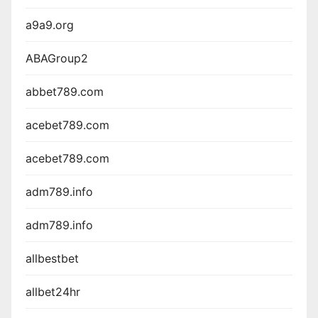
a9a9.org
ABAGroup2
abbet789.com
acebet789.com
acebet789.com
adm789.info
adm789.info
allbestbet
allbet24hr