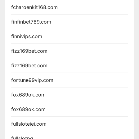
fcharoenkit168.com
finfinbet789.com
finnivips.com
fizz169bet.com
fizz169bet.com
fortune99vip.com
fox689ok.com
fox689ok.com
fullsloteiei.com
fullslotpg