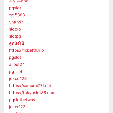
JINDA888
pgslot
พุซซี่888
บาคาร่า
slotxo
slotpg
ดูหนังโป๊
https://1xbetth.vip
pgslot
allbet24
pg slot
joker 123
https://samurai777.net
https://tokyoslot88.com
pgslotbetway
joker123