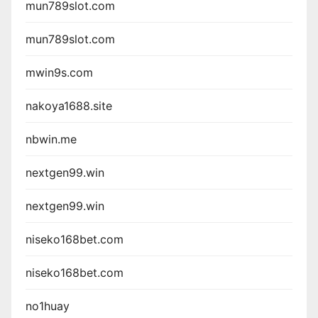
mun789slot.com
mun789slot.com
mwin9s.com
nakoya1688.site
nbwin.me
nextgen99.win
nextgen99.win
niseko168bet.com
niseko168bet.com
no1huay