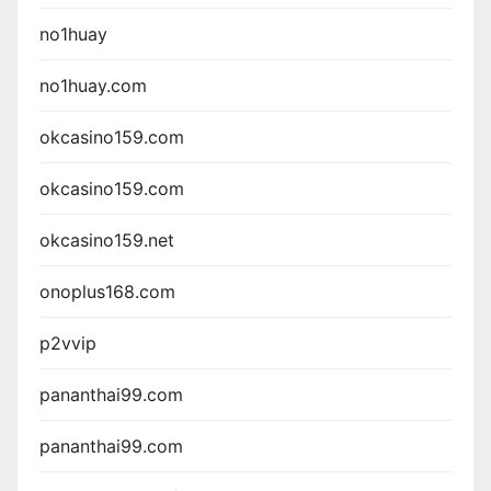
no1huay
no1huay.com
okcasino159.com
okcasino159.com
okcasino159.net
onoplus168.com
p2vvip
pananthai99.com
pananthai99.com