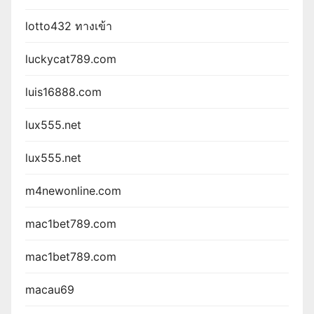
lotto432 ทางเข้า
luckycat789.com
luis16888.com
lux555.net
lux555.net
m4newonline.com
mac1bet789.com
mac1bet789.com
macau69