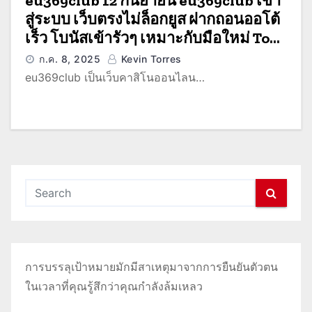
eu369club 12 กันยายน eu369club เข้า
สู่ระบบ เว็บตรงไม่ล็อกยูส ฝากถอนออโต้
เร็ว โบนัสเข้ารัวๆ เหมาะกับมือใหม่ Top
30 by Carmon
ก.ค. 8, 2025
Kevin Torres
eu369club เป็นเว็บคาสิโนออนไลน…
การบรรลุเป้าหมายมักมีสาเหตุมาจากการยืนยันตัวตน
ในเวลาที่คุณรู้สึกว่าคุณกำลังล้มเหลว