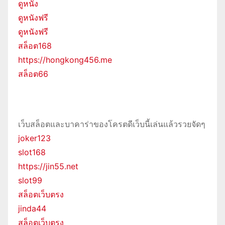
ดูหนัง
ดูหนังฟรี
ดูหนังฟรี
สล็อต168
https://hongkong456.me
สล็อต66
เว็บสล็อตและบาคาร่าของโครตดีเว็บนี้เล่นแล้วรวยจัดๆ
joker123
slot168
https://jin55.net
slot99
สล็อตเว็บตรง
jinda44
สล็อตเว็บตรง