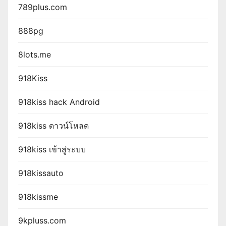
789plus.com
888pg
8lots.me
918Kiss
918kiss hack Android
918kiss ดาวน์โหลด
918kiss เข้าสู่ระบบ
918kissauto
918kissme
9kpluss.com