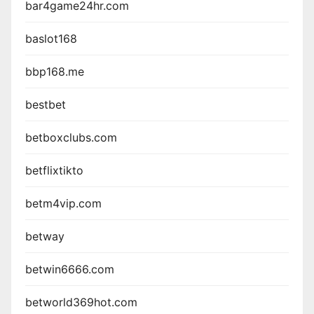
bar4game24hr.com
baslot168
bbp168.me
bestbet
betboxclubs.com
betflixtikto
betm4vip.com
betway
betwin6666.com
betworld369hot.com