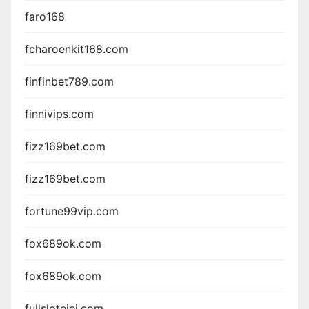
faro168
fcharoenkit168.com
finfinbet789.com
finnivips.com
fizz169bet.com
fizz169bet.com
fortune99vip.com
fox689ok.com
fox689ok.com
fullsloteiei.com