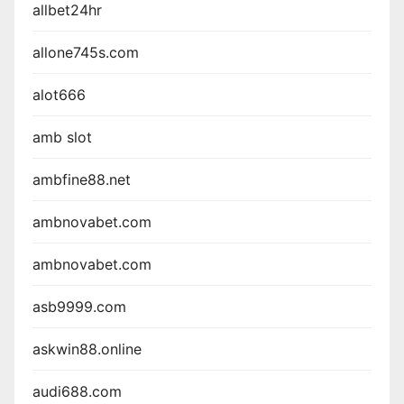
allbet24hr
allone745s.com
alot666
amb slot
ambfine88.net
ambnovabet.com
ambnovabet.com
asb9999.com
askwin88.online
audi688.com