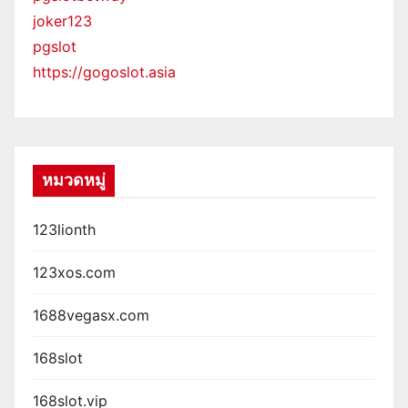
joker123
pgslot
https://gogoslot.asia
หมวดหมู่
123lionth
123xos.com
1688vegasx.com
168slot
168slot.vip