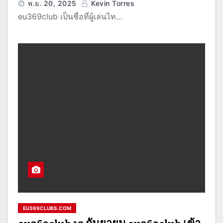
Top 30 by Alexander
พ.ย. 20, 2025
Kevin Torres
eu369club เป็นชื่อที่ผู้เล่นไท…
EU369CLUBS.COM