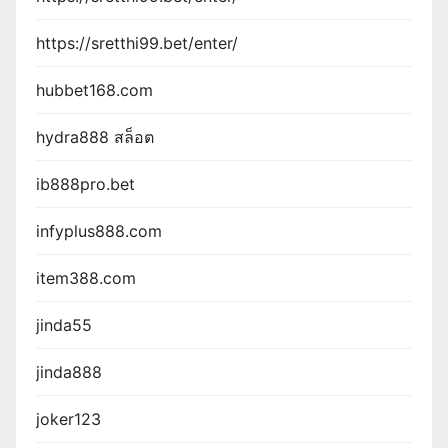
https://sretthi99.bet/enter/
hubbet168.com
hydra888 สล็อต
ib888pro.bet
infyplus888.com
item388.com
jinda55
jinda888
joker123