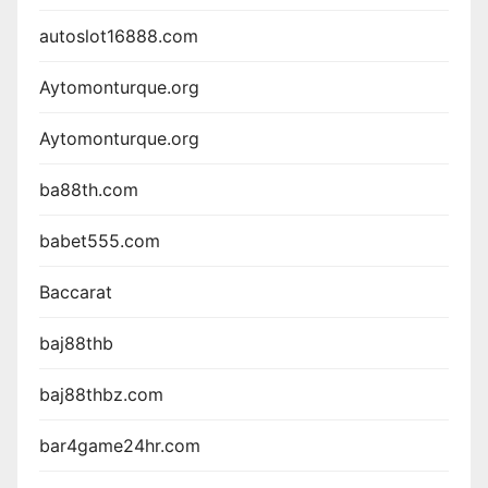
autoslot16888.com
Aytomonturque.org
Aytomonturque.org
ba88th.com
babet555.com
Baccarat
baj88thb
baj88thbz.com
bar4game24hr.com