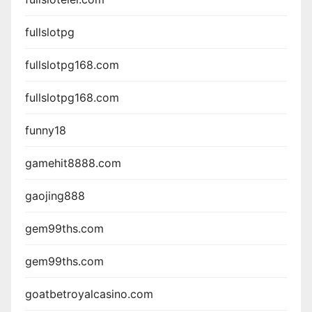
fullslotpg
fullslotpg168.com
fullslotpg168.com
funny18
gamehit8888.com
gaojing888
gem99ths.com
gem99ths.com
goatbetroyalcasino.com