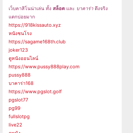
เว็บคาสิโนน่าเล่น ทั้ง
สล็อต
และ
บาคาร่า
ตึงจริง
แตกบ่อยมาก
https://918kissauto.xyz
หนังชนโรง
https://sagame168th.club
joker123
ดูหนังออนไลน์
https://www.pussy888play.com
pussy888
บาคาร่า168
https://www.pgslot.golf
pgslot77
pg99
fullslotpg
live22