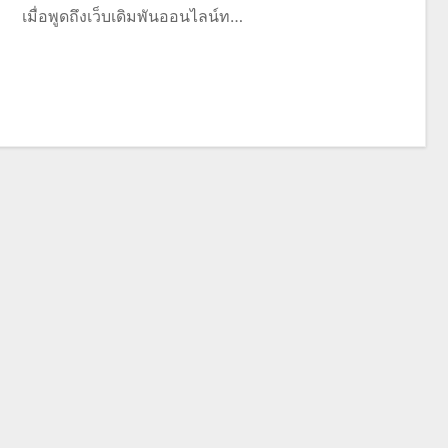
เมื่อพูดถึงเว็บเดิมพันออนไลน์ท…