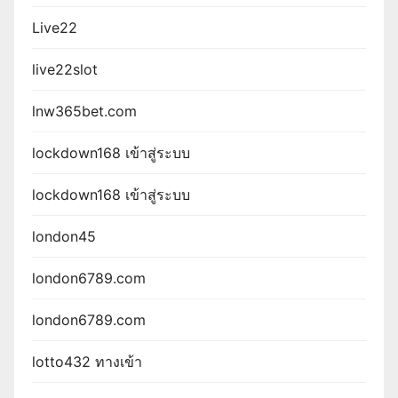
Live22
live22slot
lnw365bet.com
lockdown168 เข้าสู่ระบบ
lockdown168 เข้าสู่ระบบ
london45
london6789.com
london6789.com
lotto432 ทางเข้า