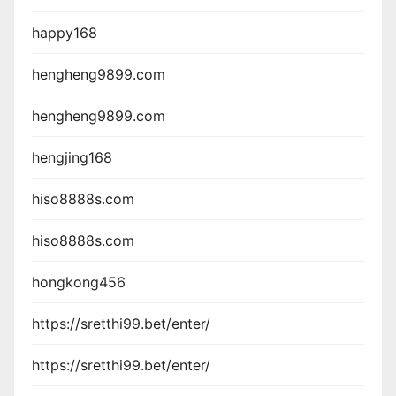
happy168
hengheng9899.com
hengheng9899.com
hengjing168
hiso8888s.com
hiso8888s.com
hongkong456
https://sretthi99.bet/enter/
https://sretthi99.bet/enter/