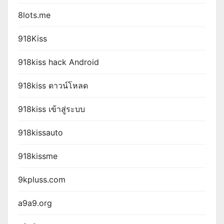
8lots.me
918Kiss
918kiss hack Android
918kiss ดาวน์โหลด
918kiss เข้าสู่ระบบ
918kissauto
918kissme
9kpluss.com
a9a9.org