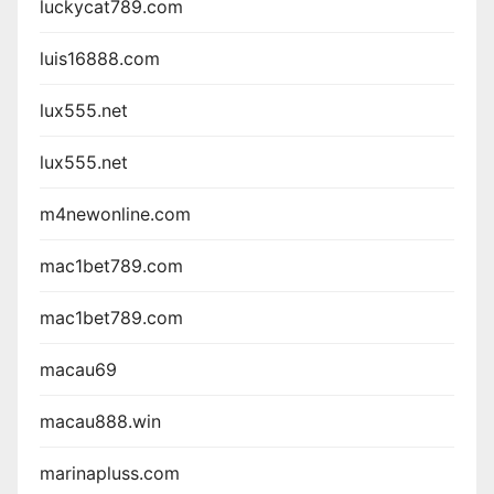
luckycat789.com
luis16888.com
lux555.net
lux555.net
m4newonline.com
mac1bet789.com
mac1bet789.com
macau69
macau888.win
marinapluss.com