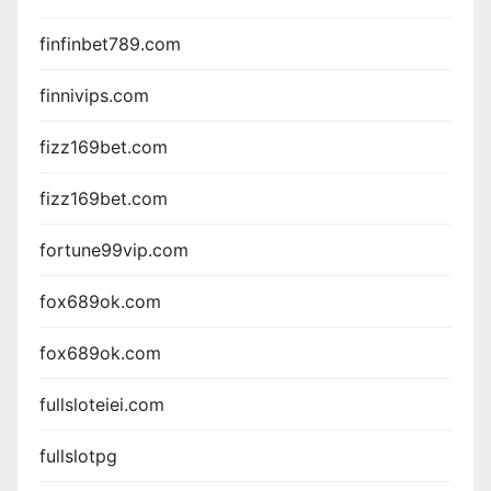
finfinbet789.com
finnivips.com
fizz169bet.com
fizz169bet.com
fortune99vip.com
fox689ok.com
fox689ok.com
fullsloteiei.com
fullslotpg