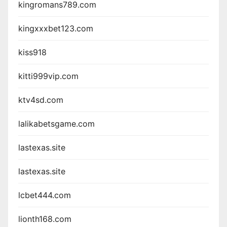
kingromans789.com
kingxxxbet123.com
kiss918
kitti999vip.com
ktv4sd.com
lalikabetsgame.com
lastexas.site
lastexas.site
lcbet444.com
lionth168.com