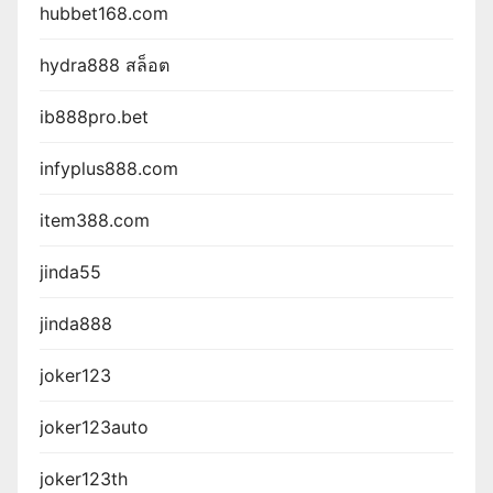
hubbet168.com
hydra888 สล็อต
ib888pro.bet
infyplus888.com
item388.com
jinda55
jinda888
joker123
joker123auto
joker123th