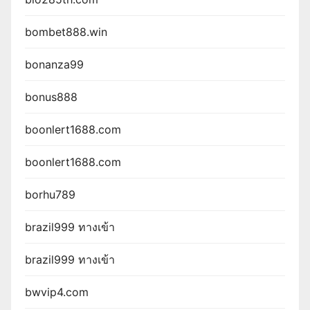
bombet888.win
bonanza99
bonus888
boonlert1688.com
boonlert1688.com
borhu789
brazil999 ทางเข้า
brazil999 ทางเข้า
bwvip4.com