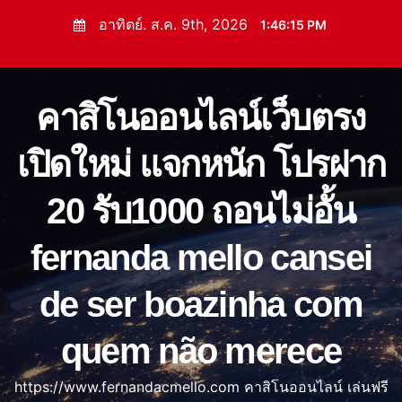
S
อาทิตย์. ส.ค. 9th, 2026
1:46:16 PM
k
i
p
คาสิโนออนไลน์เว็บตรง
t
o
เปิดใหม่ แจกหนัก โปรฝาก
c
o
20 รับ1000 ถอนไม่อั้น
n
t
fernanda mello cansei
e
n
de ser boazinha com
t
quem não merece
https://www.fernandacmello.com คาสิโนออนไลน์ เล่นฟรี