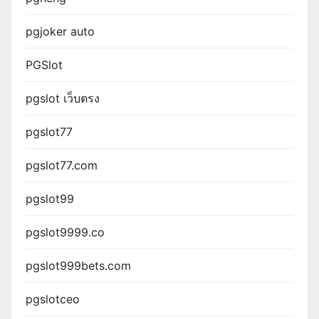
pgjoker auto
PGSlot
pgslot เว็บตรง
pgslot77
pgslot77.com
pgslot99
pgslot9999.co
pgslot999bets.com
pgslotceo