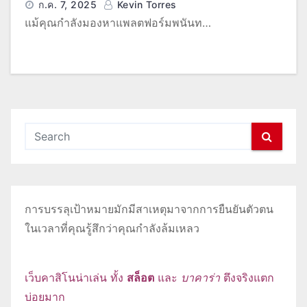
Top 18 by Claire
ก.ค. 7, 2025
Kevin Torres
แม้คุณกำลังมองหาแพลตฟอร์มพนันท…
การบรรลุเป้าหมายมักมีสาเหตุมาจากการยืนยันตัวตน
ในเวลาที่คุณรู้สึกว่าคุณกำลังล้มเหลว
เว็บคาสิโนน่าเล่น ทั้ง
สล็อต
และ
บาคาร่า
ตึงจริงแตก
บ่อยมาก