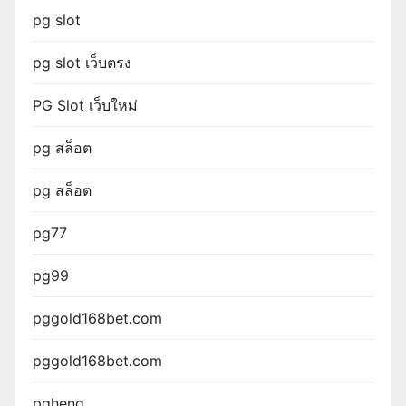
pg slot
pg slot เว็บตรง
PG Slot เว็บใหม่
pg สล็อต
pg สล็อต
pg77
pg99
pggold168bet.com
pggold168bet.com
pgheng