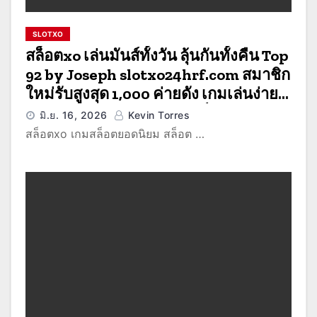
SLOTXO
สล็อตxo เล่นมันส์ทั้งวัน ลุ้นกันทั้งคืน Top
92 by Joseph slotxo24hrf.com สมาชิก
ใหม่รับสูงสุด 1,000 ค่ายดัง เกมเล่นง่าย
เล่นง่าย จ่ายไว ใจต้องมา สล็อตxo สมัคร
มิ.ย. 16, 2026
Kevin Torres
ง่าย ลุ้นไว ได้ฟีล 6 สิงหาคม 2026
สล็อตxo เกมสล็อตยอดนิยม สล็อต …