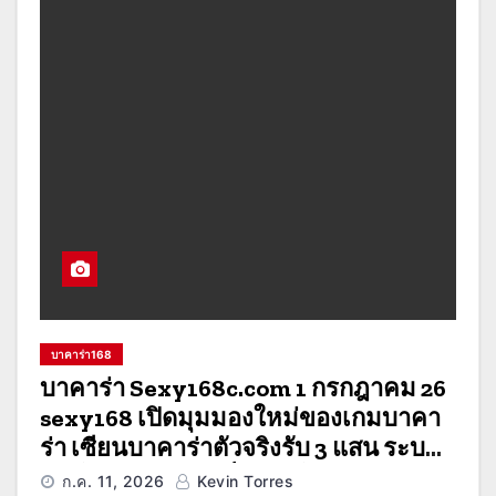
บาคาร่า168
บาคาร่า Sexy168c.com 1 กรกฎาคม 26
sexy168 เปิดมุมมองใหม่ของเกมบาคา
ร่า เซียนบาคาร่าตัวจริงรับ 3 แสน ระบบ
อัตโนมัติเจ้าแรก เว็บดี มีโต๊ะให้เลือก
ก.ค. 11, 2026
Kevin Torres