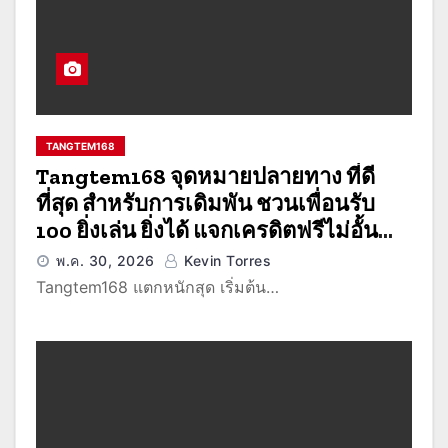
TANGTEM168
Tangtem168 จุดหมายปลายทาง ที่ดี
ที่สุด สำหรับการเดิมพัน ชวนเพื่อนรับ
100 ยิ่งเล่น ยิ่งได้ แจกเครดิตฟรีไม่อั้น
tangtem168 สมัครรับ ของรางวัล มูลค่า
พ.ค. 30, 2026
Kevin Torres
สูงเพียบ Top 69 by Janice
Tangtem168 แตกหนักสุด เริ่มต้น…
tangtem168d.com 28 พฤษภาคม 2026