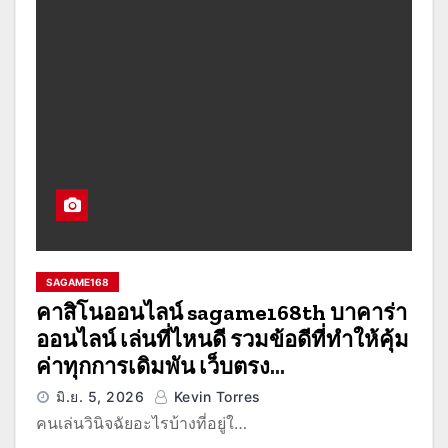
SAGAME168
คาสิโนออนไลน์ sagame168th บาคาร่า
ออนไลน์ เล่นที่ไหนดี รวมข้อดีที่ทำให้คุ้ม
ค่าทุกการเดิมพัน เว็บตรง
sagame168th1.co ใหม่ล่าสุด Top 27 by
มิ.ย. 5, 2026
Kevin Torres
Carri 4 เว็บไซต์ตรง June 69
คนเล่นวินิจฉัยอะไรบ้างที่อยู่ใ…