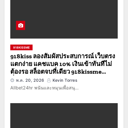
918KISSME
918kiss ลองสัมผัสประสบการณ์ เว็บตรง
แตกง่าย แคชแบค 10% เงินเข้าทันทีไม่
ต้องรอ สล็อตจบที่เดียว 918kissme
ซื่อตรง เงินชัวร์ Top 91 by Dorthea
พ.ค. 20, 2026
Kevin Torres
allbet24hr.live 26 พ.ค. 2569
Allbet24hr พนันและหมุนเพื่อสนุ…