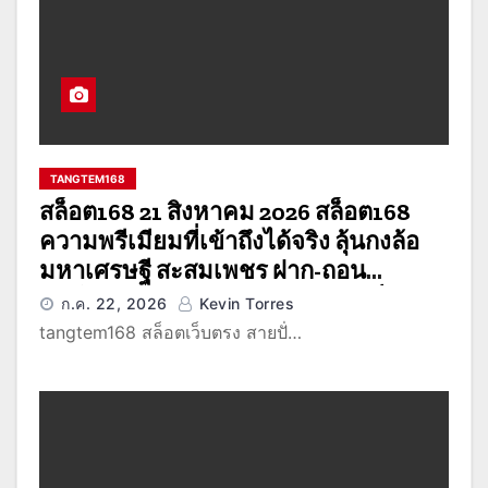
TANGTEM168
สล็อต168 21 สิงหาคม 2026 สล็อต168
ความพรีเมียมที่เข้าถึงได้จริง ลุ้นกงล้อ
มหาเศรษฐี สะสมเพชร ฝาก-ถอน
อัตโนมัติ การันตี กำไรหลักแสน สล็อต
ก.ค. 22, 2026
Kevin Torres
เว็บตรง เข้าให้ทัน ก่อนรางวัลหลุดมือ
tangtem168 สล็อตเว็บตรง สายปั่…
Top 93 by Keira tangtem168e.com