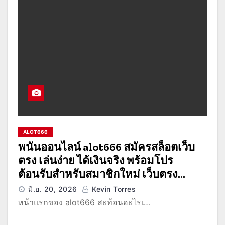
ALOT666
พนันออนไลน์ alot666 สมัครสล็อตเว็บ
ตรง เล่นง่าย ได้เงินจริง พร้อมโปร
ต้อนรับสำหรับสมาชิกใหม่ เว็บตรง
alot66.net ทดลองเล่น Top 84 by
มิ.ย. 20, 2026
Kevin Torres
Robin 31 websiteตรง June 2569
หน้าแรกของ alot666 สะท้อนอะไรเ…