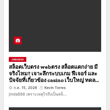
JINDA888
สล็อตเว็บตรง webตรง สล็อตแตกง่าย มี
จริงไหม? เจาะลึกระบบเกม ฟีเจอร์ และ
ปัจจัยที่เกี่ยวข้อง casino เว็บใหญ่ ทดลอง
เล่น Top 68 by Virgie Jin888.asia 1
ก.ค. 15, 2026
Kevin Torres
กรกฎาคม 2569
jinda888 เพราะเหตุไรถึงเป็นสล็…