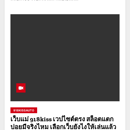
เศรษฐกิจแย่ แต่แฮปปี้168 แตกดี 27
June 69
918KISSAUTO
เว็บแม่ 918kiss เวปไซต์ตรง สล็อตแตก
บ่อยมีจริงไหม เลือกเว็บยังไงให้เล่นแล้ว