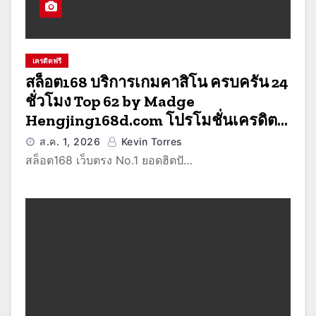
เครดิตฟรี
สล็อต168 บริการเกมคาสิโน ครบครัน 24
ชั่วโมง Top 62 by Madge
Hengjing168d.com โปรโมชั่นเครดิต
ฟรี 100% กล่องสุ่มเฮงเฮง รับเครดิตฟรี ยู
ส.ค. 1, 2026
Kevin Torres
สเดียว เล่นได้ทุกเกม hengjing168 แจก
สล็อต168 เว็บตรง No.1 ยอดฮิตปั…
เครดิตฟรี เยอะที่สุด 9 กันยา 26