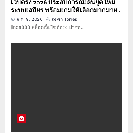
เว็บตรง 2026 ประสบการณ์เล่นยุคใหม่
ระบบเสถียร พร้อมเกมให้เลือกมากมาย
ใหม่ล่าสุด Top 4 by Mohammed
ก.ค. 9, 2026
Kevin Torres
Jin888.asia 2 ก.ค. 26 พนัน
jinda888 สล็อตเว็บไซต์ตรง ปากท…