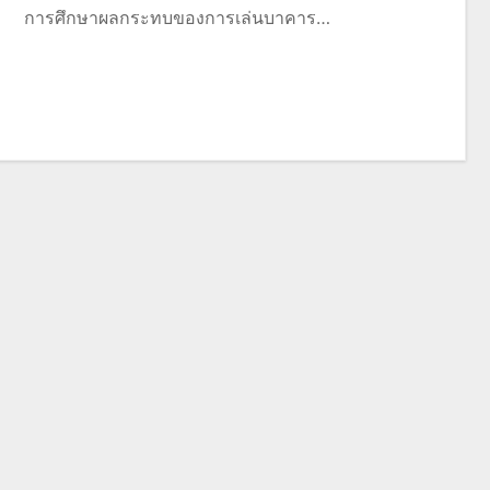
การศึกษาผลกระทบของการเล่นบาคาร…