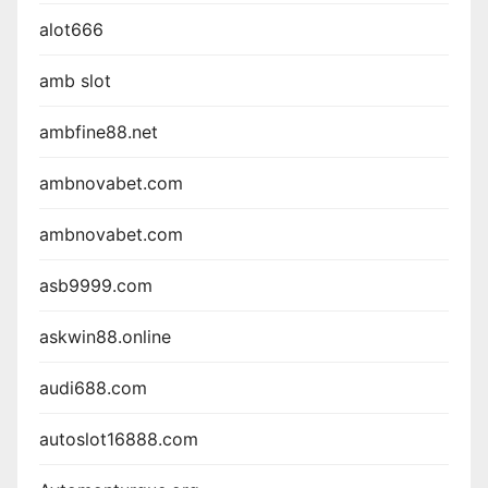
alot666
amb slot
ambfine88.net
ambnovabet.com
ambnovabet.com
asb9999.com
askwin88.online
audi688.com
autoslot16888.com