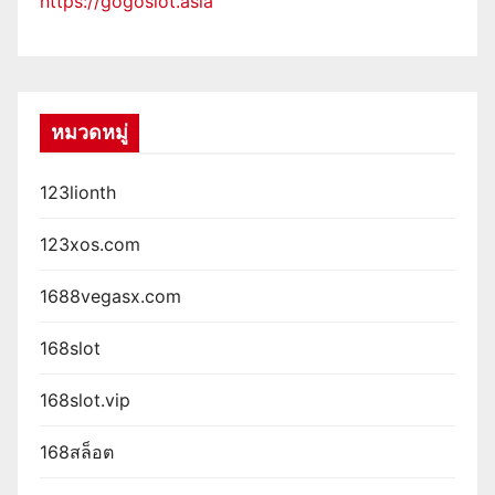
https://gogoslot.asia
หมวดหมู่
123lionth
123xos.com
1688vegasx.com
168slot
168slot.vip
168สล็อต