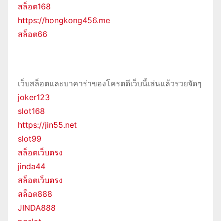
สล็อต168
https://hongkong456.me
สล็อต66
เว็บสล็อตและบาคาร่าของโครตดีเว็บนี้เล่นแล้วรวยจัดๆ
joker123
slot168
https://jin55.net
slot99
สล็อตเว็บตรง
jinda44
สล็อตเว็บตรง
สล็อต888
JINDA888