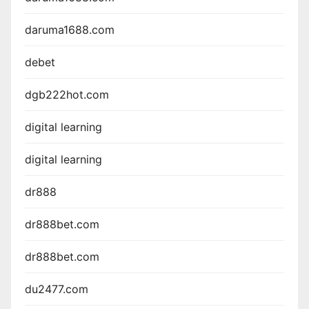
daruma1688.com
debet
dgb222hot.com
digital learning
digital learning
dr888
dr888bet.com
dr888bet.com
du2477.com