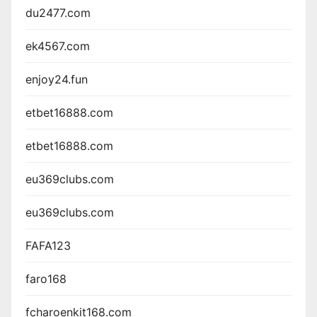
du2477.com
ek4567.com
enjoy24.fun
etbet16888.com
etbet16888.com
eu369clubs.com
eu369clubs.com
FAFA123
faro168
fcharoenkit168.com