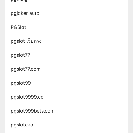
pgjoker auto
PGSlot
pgslot เว็บตรง
pgslot77
pgslot77.com
pgslot99
pgslot9999.co
pgslot999bets.com
pgslotceo