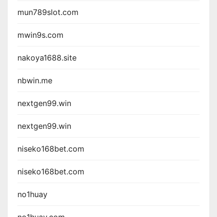
mun789slot.com
mwin9s.com
nakoya1688.site
nbwin.me
nextgen99.win
nextgen99.win
niseko168bet.com
niseko168bet.com
no1huay