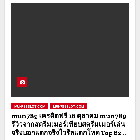
MUN789SLOT.COM
MUN789SLOT.COM
mun789 เครดิตฟรี 16 ตุลาคม mun789
รีวิวจากสตรีมเมอร์เพียบสตรีมเมอร์เล่น
จริงบอกแตกจริงไวรัลแตกโหด Top 82