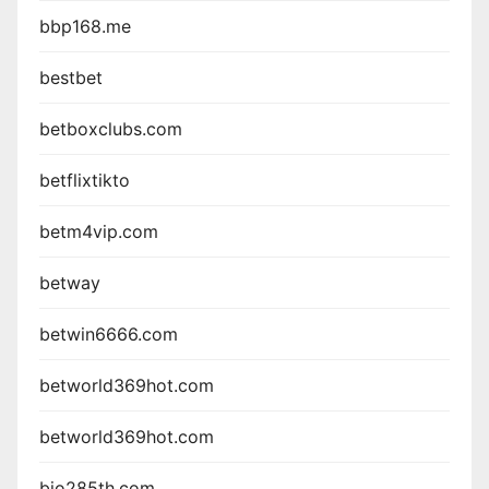
bbp168.me
bestbet
betboxclubs.com
betflixtikto
betm4vip.com
betway
betwin6666.com
betworld369hot.com
betworld369hot.com
bio285th.com