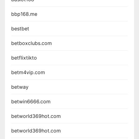
bbp168.me
bestbet
betboxclubs.com
betflixtikto
betm4vip.com
betway
betwin6666.com
betworld369hot.com
betworld369hot.com