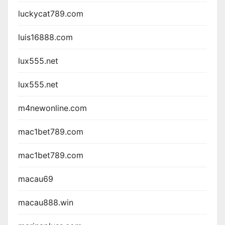
luckycat789.com
luis16888.com
lux555.net
lux555.net
m4newonline.com
mac1bet789.com
mac1bet789.com
macau69
macau888.win