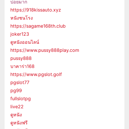
บ่อยมาก
https://918kissauto.xyz
หนังชนโรง
https://sagame168th.club
joker123
ดูหนังออนไลน์
https://www.pussy888play.com
pussy888
บาคาร่า168
https://www.pgslot.golf
pgslot77
pg99
fullslotpg
live22
ดูหนัง
ดูหนังฟรี