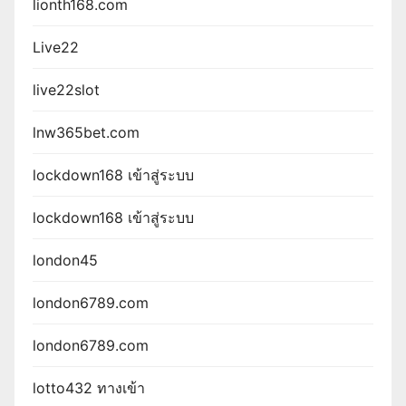
lionth168.com
Live22
live22slot
lnw365bet.com
lockdown168 เข้าสู่ระบบ
lockdown168 เข้าสู่ระบบ
london45
london6789.com
london6789.com
lotto432 ทางเข้า