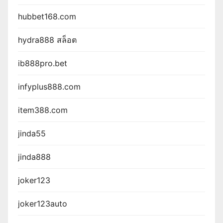
hubbet168.com
hydra888 สล็อต
ib888pro.bet
infyplus888.com
item388.com
jinda55
jinda888
joker123
joker123auto