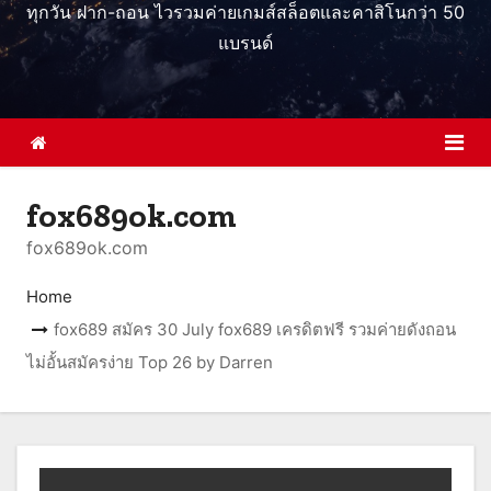
ทุกวัน ฝาก-ถอน ไวรวมค่ายเกมส์สล็อตและคาสิโนกว่า 50
แบรนด์
fox689ok.com
fox689ok.com
Home
fox689 สมัคร 30 July fox689 เครดิตฟรี รวมค่ายดังถอน
ไม่อั้นสมัครง่าย Top 26 by Darren