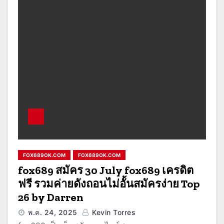
FOX689OK.COM
FOX689OK.COM
fox689 สมัคร 30 July fox689 เครดิต
ฟรี รวมค่ายดังถอนไม่อั้นสมัครง่าย Top
26 by Darren
พ.ค. 24, 2025
Kevin Torres