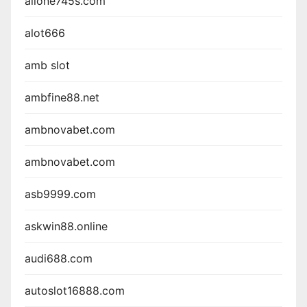
allone745s.com
alot666
amb slot
ambfine88.net
ambnovabet.com
ambnovabet.com
asb9999.com
askwin88.online
audi688.com
autoslot16888.com