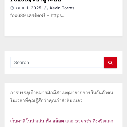
เม.ย. 1, 2025
Kevin Torres
fox689 เครดิตฟรี – https…
การบรรลุเป้าหมายมักมีสาเหตุมาจากการยืนยันตัวตน
ในเวลาที่คุณรู้สึกว่าคุณกำลังล้มเหลว
เว็บคาสิโนน่าเล่น ทั้ง
สล็อต
และ
บาคาร่า
ตึงจริงแตก