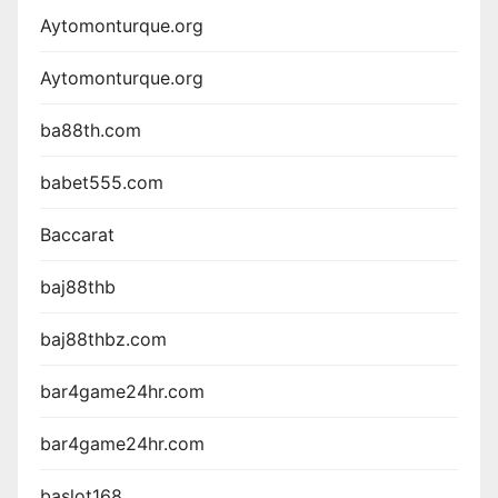
Aytomonturque.org
Aytomonturque.org
ba88th.com
babet555.com
Baccarat
baj88thb
baj88thbz.com
bar4game24hr.com
bar4game24hr.com
baslot168