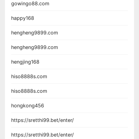
gowingo88.com
happy168
hengheng9899.com
hengheng9899.com
hengjing168
hiso8888s.com
hiso8888s.com
hongkong456
https://sretthi99.bet/enter/
https://sretthi99.bet/enter/