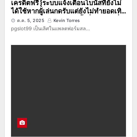
เครดิตฟรี {ระบบแจ้งเตือนโบนัสที่ยังไม่
ได้ใช้หากผู้เล่นกดรับแต่ยังไม่ทำยอดเทิร์
นระบบจะแจ้งเตือนทุกครั้งที่เข้าเกมเพื่อ
ต.ค. 5, 2025
Kevin Torres
ไม่ให้พลาดสิทธิ์หรือหมดอายุและ
pgslot99 เป็นเลิศในแพลตฟอร์มสล…
สามารถกดดูเงื่อนไขที่ยังเหลือได้ตลอด
เวลา} Top 25 by Lottie