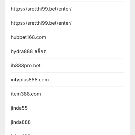
https://sretthi99.bet/enter/
https://sretthi99.bet/enter/
hubbet168.com
hydra888 สล็อต
ib888pro.bet
infyplus888.com
item388.com
jinda55
jinda888