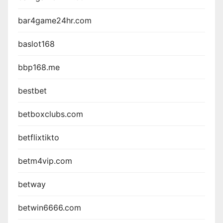
bar4game24hr.com
baslot168
bbp168.me
bestbet
betboxclubs.com
betflixtikto
betm4vip.com
betway
betwin6666.com