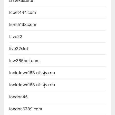
lastexas.site
lcbet444.com
lionth168.com
Live22
live22slot
lnw365bet.com
lockdown168 เข้าสู่ระบบ
lockdown168 เข้าสู่ระบบ
london45
london6789.com