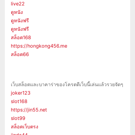
live22
ดูหนัง
ดูหนังฟรี
ดูหนังฟรี
สล็อต168
https://hongkong456.me
สล็อต66
เว็บสล็อตและบาคาร่าของโครตดีเว็บนี้เล่นแล้วรวยจัดๆ
joker123
slot168
https://jin55.net
slot99
สล็อตเว็บตรง