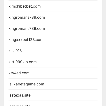
kimchibetbet.com
kingromans789.com
kingromans789.com
kingxxxbet123.com
kiss918
kitti999vip.com
ktv4sd.com
lalikabetsgame.com
lastexas.site