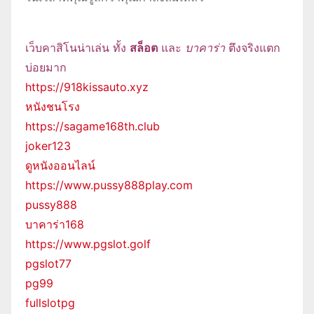
เว็บคาสิโนน่าเล่น ทั้ง
สล็อต
และ
บาคาร่า
ตึงจริงแตก
บ่อยมาก
https://918kissauto.xyz
หนังชนโรง
https://sagame168th.club
joker123
ดูหนังออนไลน์
https://www.pussy888play.com
pussy888
บาคาร่า168
https://www.pgslot.golf
pgslot77
pg99
fullslotpg