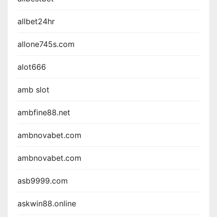
allbet24hr
allone745s.com
alot666
amb slot
ambfine88.net
ambnovabet.com
ambnovabet.com
asb9999.com
askwin88.online