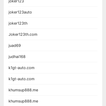
joker123
joker123auto
joker123th
Joker123th.com
juad69
judhai168
k1gt-auto.com
k1gt-auto.com
khumsup888.me
khumsup888.me