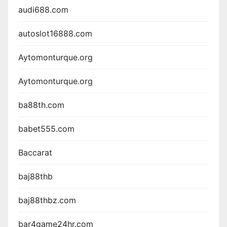
audi688.com
autoslot16888.com
Aytomonturque.org
Aytomonturque.org
ba88th.com
babet555.com
Baccarat
baj88thb
baj88thbz.com
bar4game24hr.com