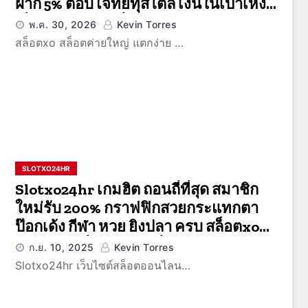
ฝาก 5% ตอบโจทย์ทุสไตล์ เงินในเป๋าเหงา
เว็บเราช่วยได้ สล็อตxo โปรดีมีจริง พร้อม
พ.ค. 30, 2026
Kevin Torres
ให้คุณรับสิทธิ์ Top 23 by Mia
สล็อตxo สล็อตค่ายใหญ่ แตกง่าย …
slotxo24hre.com
SLOTXO24HR
Slotxo24hr เกมฮิต ถอนถี่ที่สุด สมาชิก
ใหม่รับ 200% กราฟฟิกสวยกระแทกตา
ป๊อกเด้ง กีฬา หวย ยิงปลา ครบ สล็อตxo
ปลอดภัย เน็ตหลุด เงินก็ไม่หาย Top 17 by
ก.ย. 10, 2025
Kevin Torres
Camilla slotxo24hr.run 16 ตุลา 2568
Slotxo24hr เว็บไซต์สล็อตออนไลน…