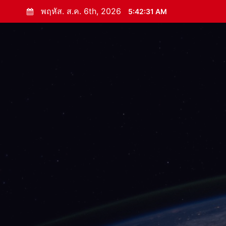
S
พฤหัส. ส.ค. 6th, 2026
5:42:32 AM
k
i
p
t
o
c
o
n
t
e
n
t