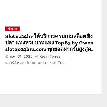
สล็อตXO
Slotxo24hr ให้บริการครบเกมสล็อต ยิง
ปลา แทงหวยบาทแพง Top 83 by Gwen
slotxo24hra.com ทุกยอดฝากรับสูงสุด
100K ฝาก-ถอน ออโต้แจกทองจริง ไม่จก
ก.ค. 31, 2025
Kevin Torres
ตา มูลค่า 1 สลึง slotxo24hr สล็อตมือถือ
ดาวน์โหลด slotxo และทางเข้าอัป…
รุ่นไหนก็ปั่นได้ 15 กรกฎาคม 2025