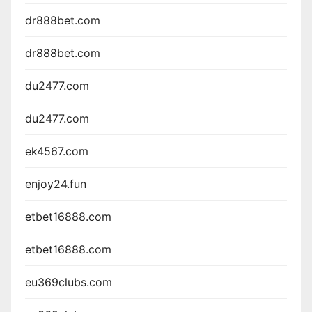
dr888bet.com
dr888bet.com
du2477.com
du2477.com
ek4567.com
enjoy24.fun
etbet16888.com
etbet16888.com
eu369clubs.com