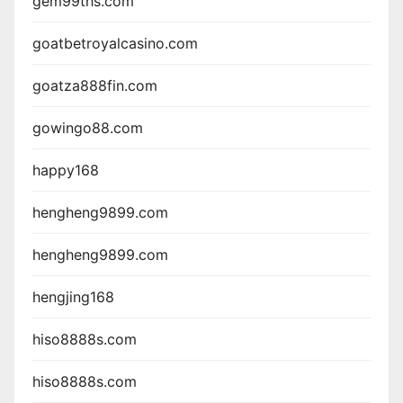
gem99ths.com
goatbetroyalcasino.com
goatza888fin.com
gowingo88.com
happy168
hengheng9899.com
hengheng9899.com
hengjing168
hiso8888s.com
hiso8888s.com