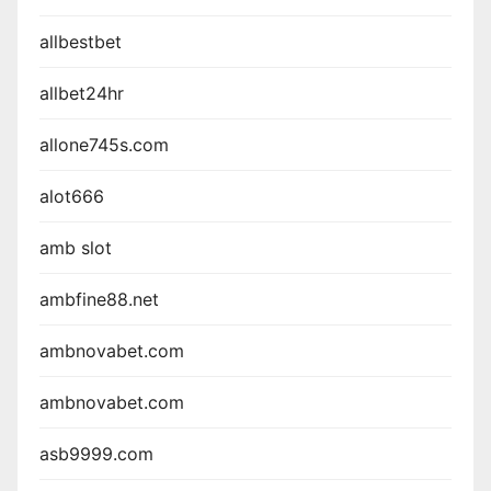
allbestbet
allbet24hr
allone745s.com
alot666
amb slot
ambfine88.net
ambnovabet.com
ambnovabet.com
asb9999.com