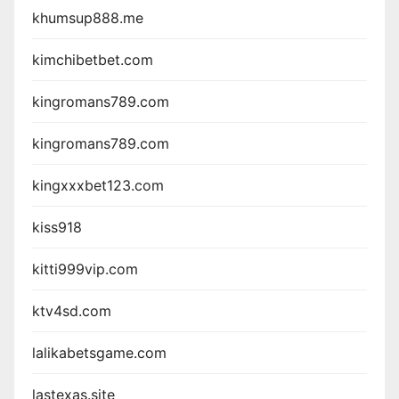
khumsup888.me
kimchibetbet.com
kingromans789.com
kingromans789.com
kingxxxbet123.com
kiss918
kitti999vip.com
ktv4sd.com
lalikabetsgame.com
lastexas.site