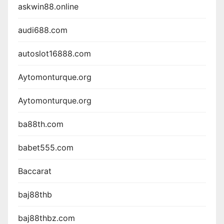
askwin88.online
audi688.com
autoslot16888.com
Aytomonturque.org
Aytomonturque.org
ba88th.com
babet555.com
Baccarat
baj88thb
baj88thbz.com