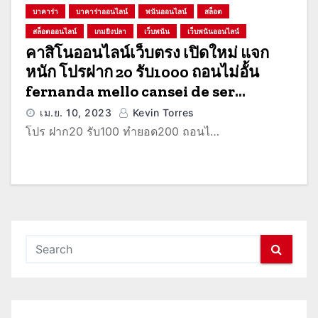
บาคาร่า
บาคาร่าออนไลน์
พนันออนไลน์
สล็อต
สล็อตออนไลน์
เกมยิงปลา
เว็บพนัน
เว็บพนันออนไลน์
คาสิโนออนไลน์เว็บตรง เปิดใหม่ แจก
หนัก โปรฝาก 20 รับ1000 ถอนไม่อั้น
fernanda mello cansei de ser
boazinha com quem não merece
เม.ย. 10, 2023
Kevin Torres
โปร ฝาก20 รับ100 ทำยอด200 ถอนไ…