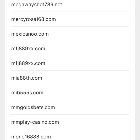
megawaysbet789.net
mercyrosa168.com
mexicanoo.com
mfj889xx.com
mfj889xx.com
mia88th.com
mib555s.com
mmgoldsbets.com
mmplay-casino.com
mono16888.com