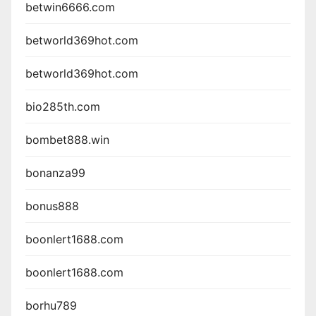
betwin6666.com
betworld369hot.com
betworld369hot.com
bio285th.com
bombet888.win
bonanza99
bonus888
boonlert1688.com
boonlert1688.com
borhu789