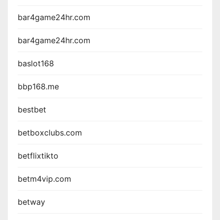
bar4game24hr.com
bar4game24hr.com
baslot168
bbp168.me
bestbet
betboxclubs.com
betflixtikto
betm4vip.com
betway