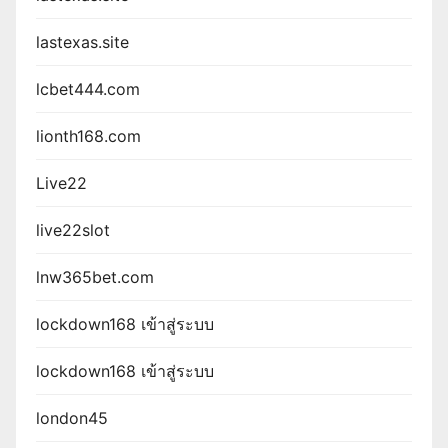
lastexas.site
lcbet444.com
lionth168.com
Live22
live22slot
lnw365bet.com
lockdown168 เข้าสู่ระบบ
lockdown168 เข้าสู่ระบบ
london45