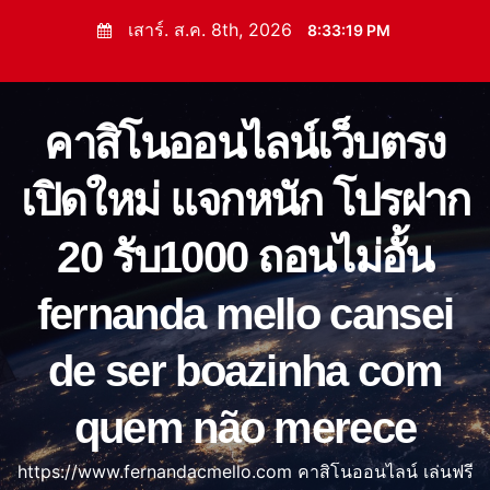
S
เสาร์. ส.ค. 8th, 2026
8:33:20 PM
k
i
p
คาสิโนออนไลน์เว็บตรง
t
o
เปิดใหม่ แจกหนัก โปรฝาก
c
o
20 รับ1000 ถอนไม่อั้น
n
t
fernanda mello cansei
e
n
de ser boazinha com
t
quem não merece
https://www.fernandacmello.com คาสิโนออนไลน์ เล่นฟรี