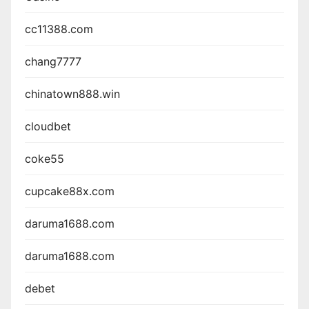
cc11388.com
chang7777
chinatown888.win
cloudbet
coke55
cupcake88x.com
daruma1688.com
daruma1688.com
debet