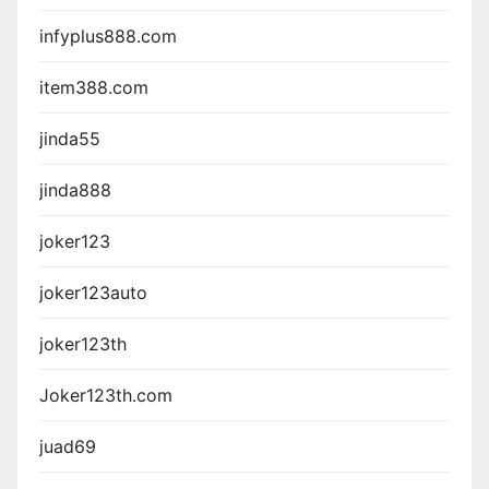
infyplus888.com
item388.com
jinda55
jinda888
joker123
joker123auto
joker123th
Joker123th.com
juad69