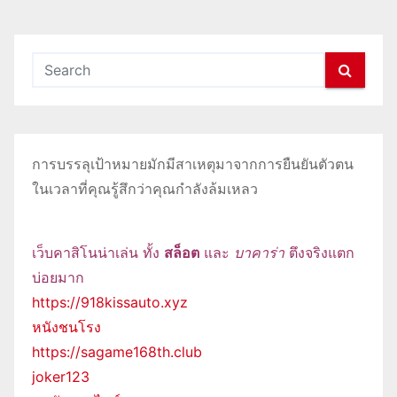
การบรรลุเป้าหมายมักมีสาเหตุมาจากการยืนยันตัวตน
ในเวลาที่คุณรู้สึกว่าคุณกำลังล้มเหลว
เว็บคาสิโนน่าเล่น ทั้ง
สล็อต
และ
บาคาร่า
ตึงจริงแตก
บ่อยมาก
https://918kissauto.xyz
หนังชนโรง
https://sagame168th.club
joker123