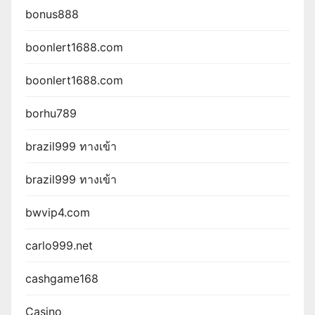
bonus888
boonlert1688.com
boonlert1688.com
borhu789
brazil999 ทางเข้า
brazil999 ทางเข้า
bwvip4.com
carlo999.net
cashgame168
Casino