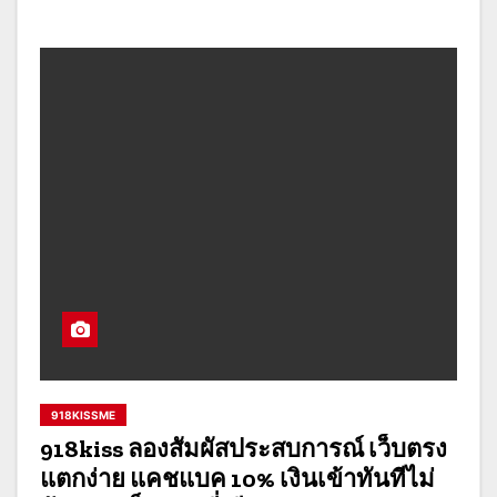
918KISSME
918kiss ลองสัมผัสประสบการณ์ เว็บตรง
แตกง่าย แคชแบค 10% เงินเข้าทันทีไม่