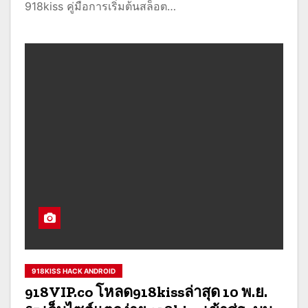
Natasha
918kiss คู่มือการเริ่มต้นสล็อต…
918KISS HACK ANDROID
918VIP.co โหลด918kissล่าสุด 10 พ.ย.