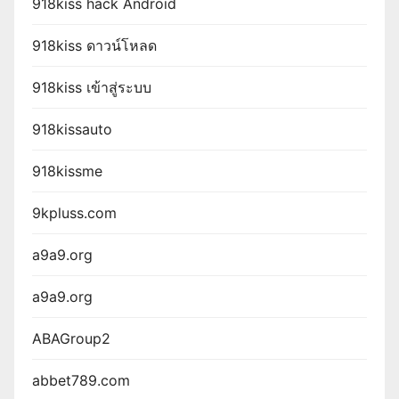
918kiss hack Android
918kiss ดาวน์โหลด
918kiss เข้าสู่ระบบ
918kissauto
918kissme
9kpluss.com
a9a9.org
a9a9.org
ABAGroup2
abbet789.com