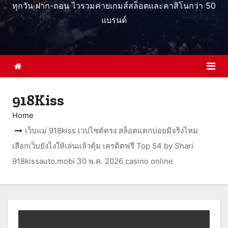
ทุกวัน ฝาก-ถอน ไวรวมค่ายเกมส์สล็อตและคาสิโนกว่า 50
แบรนด์
918Kiss
Home
เว็บแม่ 918kiss เวปไซต์ตรง สล็อตแตกบ่อยมีจริงไหม
เลือกเว็บยังไงให้เล่นแล้วคุ้ม เครดิตฟรี Top 54 by Shari
918kissauto.mobi 30 พ.ค. 2026 casino online