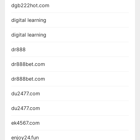
dgb222hot.com
digital learning
digital learning
dr888
dr888bet.com
dr888bet.com
du2477.com
du2477.com
ek4567.com
enjoy24.fun