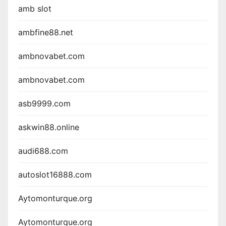
amb slot
ambfine88.net
ambnovabet.com
ambnovabet.com
asb9999.com
askwin88.online
audi688.com
autoslot16888.com
Aytomonturque.org
Aytomonturque.org