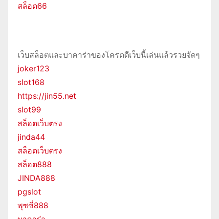
สล็อต66
เว็บสล็อตและบาคาร่าของโครตดีเว็บนี้เล่นแล้วรวยจัดๆ
joker123
slot168
https://jin55.net
slot99
สล็อตเว็บตรง
jinda44
สล็อตเว็บตรง
สล็อต888
JINDA888
pgslot
พุซซี่888