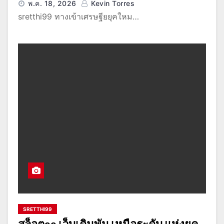
by Aurelio St99.club 4 July 26 คาสิโน
พ.ค. 18, 2026
Kevin Torres
ออนไลน์
sretthi99 ทางเข้าเศรษฐียยุคใหม…
SRETTHI99