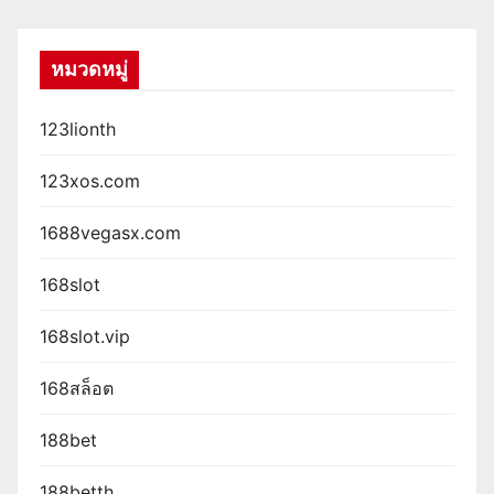
หมวดหมู่
123lionth
123xos.com
1688vegasx.com
168slot
168slot.vip
168สล็อต
188bet
188betth