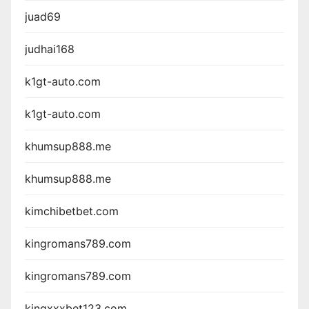
juad69
judhai168
k1gt-auto.com
k1gt-auto.com
khumsup888.me
khumsup888.me
kimchibetbet.com
kingromans789.com
kingromans789.com
kingxxxbet123.com