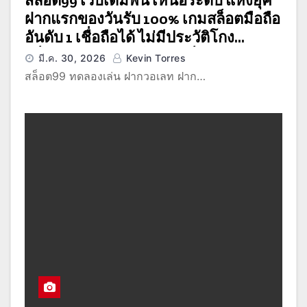
สล็อต99 เว็บเดิมพัน เหนือระดับ แห่งยุค
ฝากแรกของวันรับ 100% เกมสล็อตมือถือ
อันดับ 1 เชื่อถือได้ ไม่มีประวัติโกง
สล็อต99 ระบบ ออโต้ รวดเร็วแม่นยำ Top
มี.ค. 30, 2026
Kevin Torres
18 by Dorie St99.ltd 9 พ.ค. 69
สล็อต99 ทดลองเล่น ฝากวอเลท ฝาก…