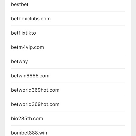
bestbet
betboxclubs.com
betflixtikto
betm4vip.com
betway
betwin6666.com
betworld369hot.com
betworld369hot.com
bio285th.com
bombet888.win