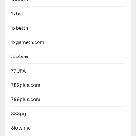
1xbet
1xbetth
1xgameth.com
55สล็อต
77UFA
789plus.com
789plus.com
888pg
8lots.me