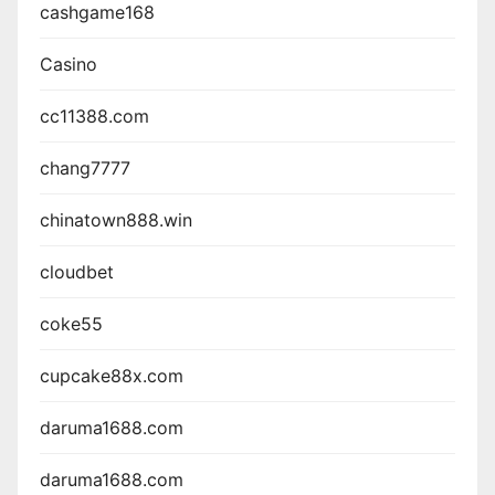
cashgame168
Casino
cc11388.com
chang7777
chinatown888.win
cloudbet
coke55
cupcake88x.com
daruma1688.com
daruma1688.com