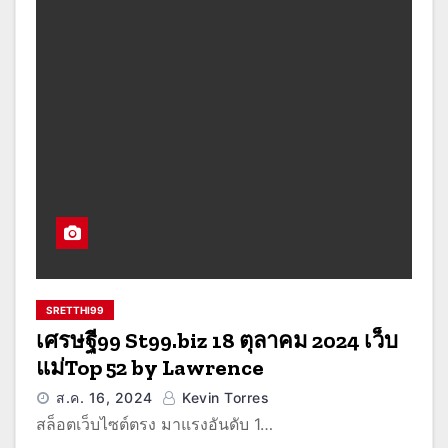
SRETTHI99
เศรษฐี99 St99.biz 18 ตุลาคม 2024 เว็บ
แม่Top 52 by Lawrence
ส.ค. 16, 2024
Kevin Torres
สล็อตเว็บไซต์ตรง มาแรงอันดับ 1…