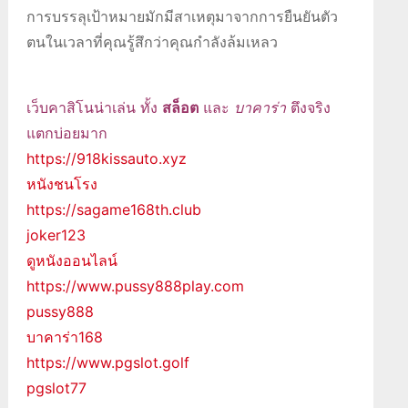
การบรรลุเป้าหมายมักมีสาเหตุมาจากการยืนยันตัว
ตนในเวลาที่คุณรู้สึกว่าคุณกำลังล้มเหลว
เว็บคาสิโนน่าเล่น ทั้ง
สล็อต
และ
บาคาร่า
ตึงจริง
แตกบ่อยมาก
https://918kissauto.xyz
หนังชนโรง
https://sagame168th.club
joker123
ดูหนังออนไลน์
https://www.pussy888play.com
pussy888
บาคาร่า168
https://www.pgslot.golf
pgslot77