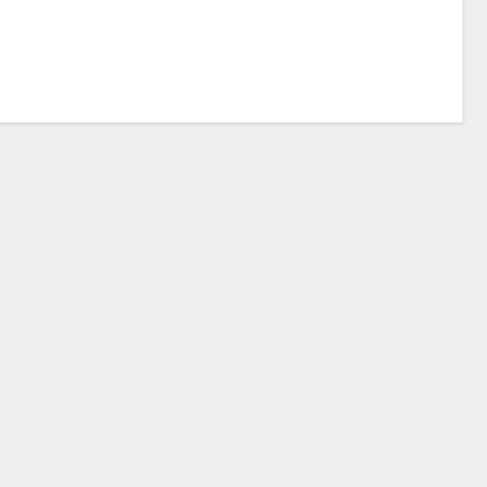
Top 67 by Mack