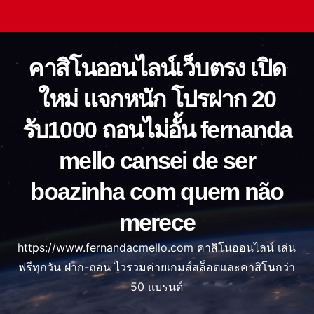
คาสิโนออนไลน์เว็บตรง เปิด
ใหม่ แจกหนัก โปรฝาก 20
รับ1000 ถอนไม่อั้น fernanda
mello cansei de ser
boazinha com quem não
merece
https://www.fernandacmello.com คาสิโนออนไลน์ เล่น
ฟรีทุกวัน ฝาก-ถอน ไวรวมค่ายเกมส์สล็อตและคาสิโนกว่า
50 แบรนด์