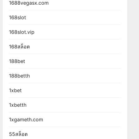
1688vegasx.com
168slot
168slot.vip
168สล็อต
188bet
188betth
1xbet
1xbetth
1xgameth.com
55สล็อต