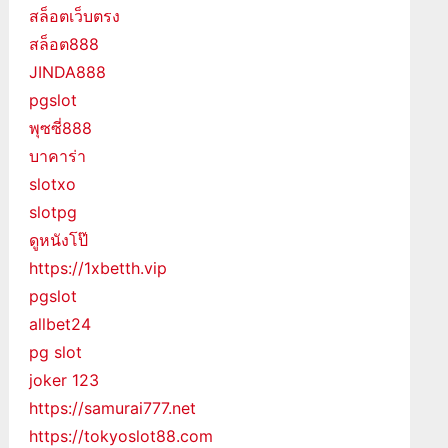
สล็อตเว็บตรง
สล็อต888
JINDA888
pgslot
พุซซี่888
บาคาร่า
slotxo
slotpg
ดูหนังโป๊
https://1xbetth.vip
pgslot
allbet24
pg slot
joker 123
https://samurai777.net
https://tokyoslot88.com