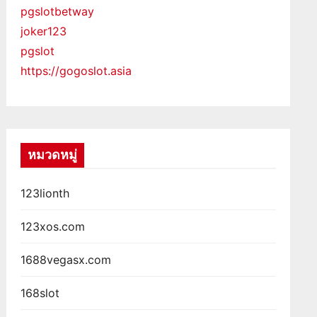
pgslotbetway
joker123
pgslot
https://gogoslot.asia
หมวดหมู่
123lionth
123xos.com
1688vegasx.com
168slot