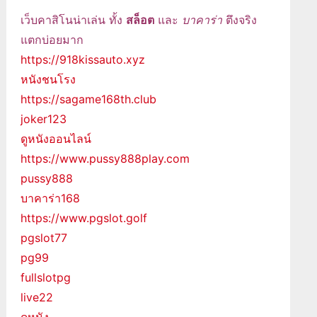
เว็บคาสิโนน่าเล่น ทั้ง
สล็อต
และ
บาคาร่า
ตึงจริง
แตกบ่อยมาก
https://918kissauto.xyz
หนังชนโรง
https://sagame168th.club
joker123
ดูหนังออนไลน์
https://www.pussy888play.com
pussy888
บาคาร่า168
https://www.pgslot.golf
pgslot77
pg99
fullslotpg
live22