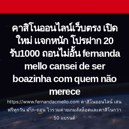
คาสิโนออนไลน์เว็บตรง เปิด
ใหม่ แจกหนัก โปรฝาก 20
รับ1000 ถอนไม่อั้น fernanda
mello cansei de ser
boazinha com quem não
merece
https://www.fernandacmello.com คาสิโนออนไลน์ เล่น
ฟรีทุกวัน ฝาก-ถอน ไวรวมค่ายเกมส์สล็อตและคาสิโนกว่า
50 แบรนด์