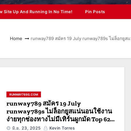
w Site Up And Running In No Time!
Pin Posts
Home
runway789 สมัคร 19 July runway789s ไม่ล็อกยูสแน่
RUNWAY789S.COM
runway789 สมัคร 19 July
runway789s ไม่ล็อกยูสแน่นอนใช้งาน
ง่ายทุกช่องทางไม่มีเทิร์นผูกมัด Top 62
by Sheree
มิ.ย. 23, 2025
Kevin Torres