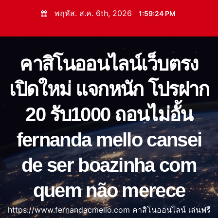
S
พฤหัส. ส.ค. 6th, 2026
1:59:25 PM
k
i
p
คาสิโนออนไลน์เว็บตรง
t
o
เปิดใหม่ แจกหนัก โปรฝาก
c
o
20 รับ1000 ถอนไม่อั้น
n
t
fernanda mello cansei
e
n
de ser boazinha com
t
quem não merece
https://www.fernandacmello.com คาสิโนออนไลน์ เล่นฟรี