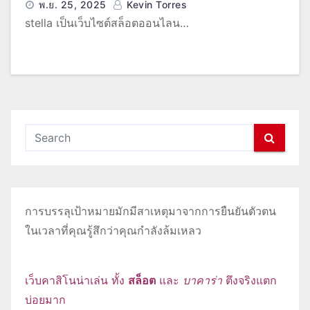
Top 81 by Carroll
พ.ย. 25, 2025
Kevin Torres
stella เป็นเว็บไซต์สล็อตออนไลน…
การบรรลุเป้าหมายมักมีสาเหตุมาจากการยืนยันตัวตน
ในเวลาที่คุณรู้สึกว่าคุณกำลังล้มเหลว
เว็บคาสิโนน่าเล่น ทั้ง
สล็อต
และ
บาคาร่า
ตึงจริงแตก
บ่อยมาก