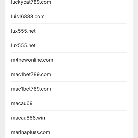
luckycat789.com
luis16888.com
lux555.net
lux555.net
m4newonline.com
mac1bet789.com
mac1bet789.com
macau69
macau888.win
marinapluss.com