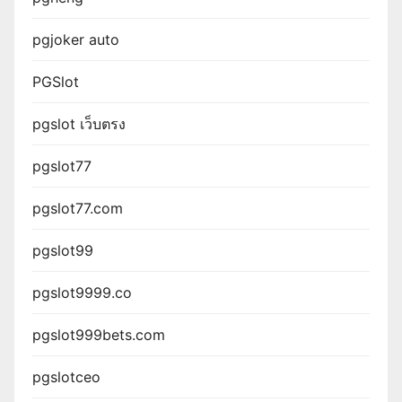
pgjoker auto
PGSlot
pgslot เว็บตรง
pgslot77
pgslot77.com
pgslot99
pgslot9999.co
pgslot999bets.com
pgslotceo