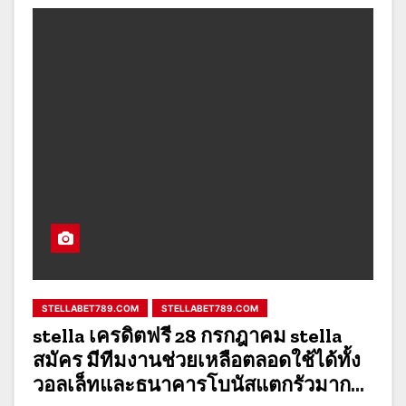
STELLABET789.COM
STELLABET789.COM
stella เครดิตฟรี 28 กรกฎาคม stella
สมัคร มีทีมงานช่วยเหลือตลอดใช้ได้ทั้ง
วอลเล็ทและธนาคารโบนัสแตกรัวมาก