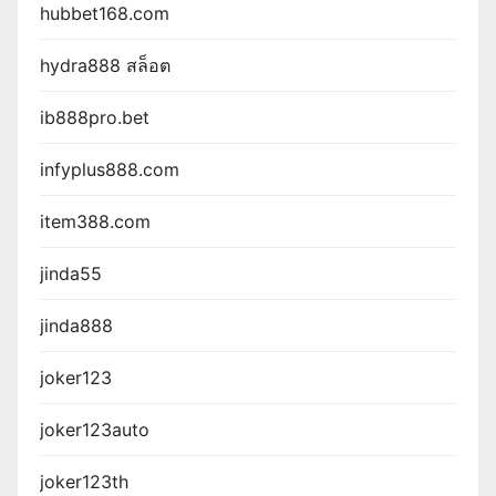
hubbet168.com
hydra888 สล็อต
ib888pro.bet
infyplus888.com
item388.com
jinda55
jinda888
joker123
joker123auto
joker123th