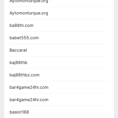
Aytomonturque.org
Aytomonturque.org
ba88th.com
babet555.com
Baccarat
baj88thb
baj88thbz.com
bar4game24hr.com
bar4game24hr.com
baslot168