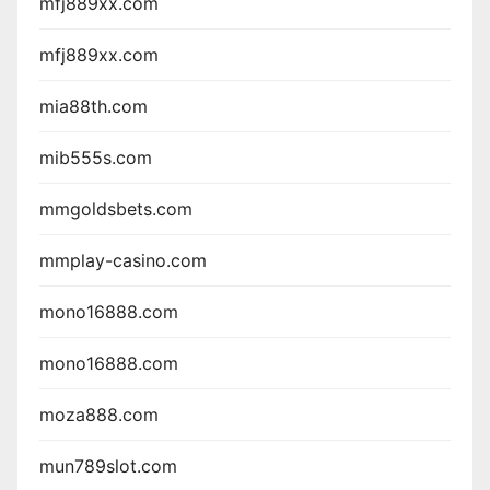
mfj889xx.com
mfj889xx.com
mia88th.com
mib555s.com
mmgoldsbets.com
mmplay-casino.com
mono16888.com
mono16888.com
moza888.com
mun789slot.com