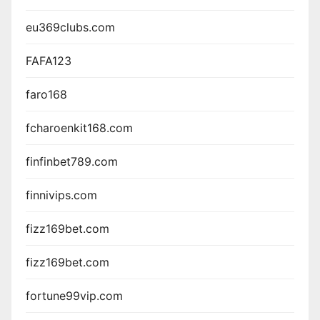
eu369clubs.com
FAFA123
faro168
fcharoenkit168.com
finfinbet789.com
finnivips.com
fizz169bet.com
fizz169bet.com
fortune99vip.com