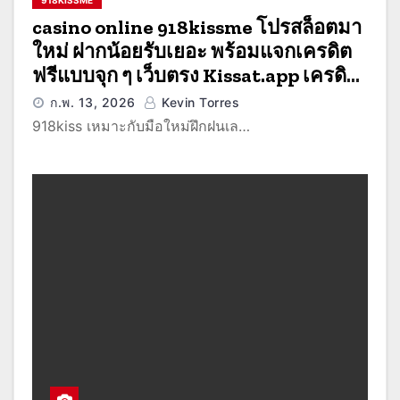
918KISSME
casino online 918kissme โปรสล็อตมา
ใหม่ ฝากน้อยรับเยอะ พร้อมแจกเครดิต
ฟรีแบบจุก ๆ เว็บตรง Kissat.app เครดิต
ฟรี Top 23 by Amado 28 websiteแจก
ก.พ. 13, 2026
Kevin Torres
หนัก ม.ค. 26
918kiss เหมาะกับมือใหม่ฝึกฝนเล…