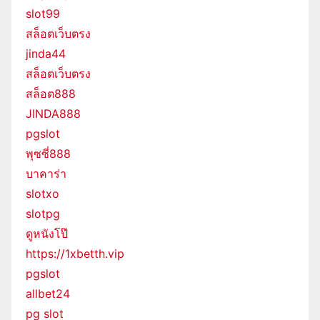
slot99
สล็อตเว็บตรง
jinda44
สล็อตเว็บตรง
สล็อต888
JINDA888
pgslot
พุซซี่888
บาคาร่า
slotxo
slotpg
ดูหนังโป๊
https://1xbetth.vip
pgslot
allbet24
pg slot