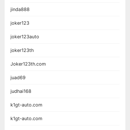
jinda888
joker123
joker123auto
joker123th
Joker123th.com
juad69
judhai168
k1gt-auto.com
k1gt-auto.com