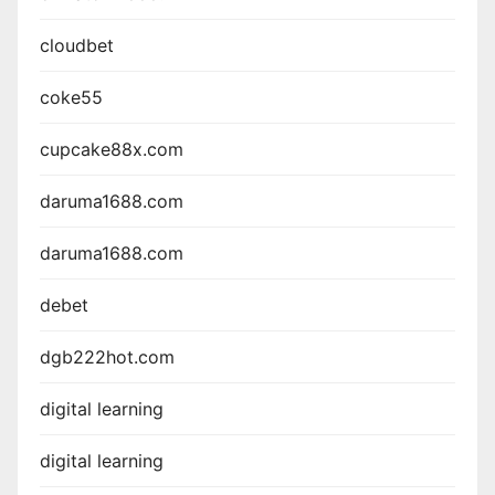
cloudbet
coke55
cupcake88x.com
daruma1688.com
daruma1688.com
debet
dgb222hot.com
digital learning
digital learning