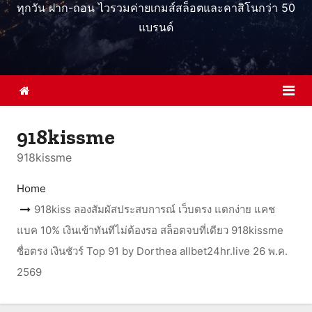
ทุกวัน ฝาก-ถอน ไวรวมค่ายเกมส์สล็อตและคาสิโนกว่า 50
แบรนด์
918kissme
918kissme
Home
918kiss ลองสัมผัสประสบการณ์ เว็บตรง แตกง่าย แคช
แบค 10% เงินเข้าทันทีไม่ต้องรอ สล็อตจบที่เดียว 918kissme
ซื่อตรง เงินชัวร์ Top 91 by Dorthea allbet24hr.live 26 พ.ค.
2569