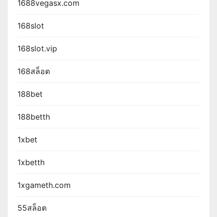
1688vegasx.com
168slot
168slot.vip
168สล็อต
188bet
188betth
1xbet
1xbetth
1xgameth.com
55สล็อต