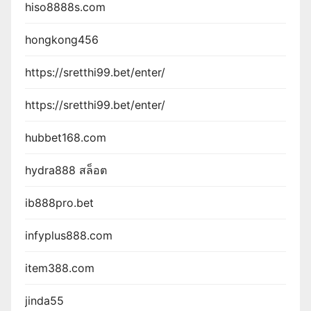
hiso8888s.com
hongkong456
https://sretthi99.bet/enter/
https://sretthi99.bet/enter/
hubbet168.com
hydra888 สล็อต
ib888pro.bet
infyplus888.com
item388.com
jinda55