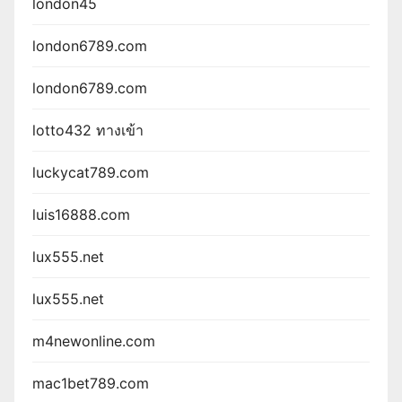
london45
london6789.com
london6789.com
lotto432 ทางเข้า
luckycat789.com
luis16888.com
lux555.net
lux555.net
m4newonline.com
mac1bet789.com