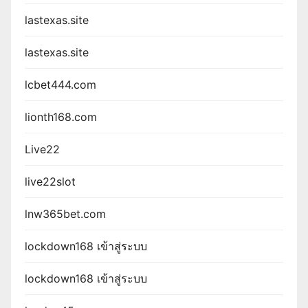
lastexas.site
lastexas.site
lcbet444.com
lionth168.com
Live22
live22slot
lnw365bet.com
lockdown168 เข้าสู่ระบบ
lockdown168 เข้าสู่ระบบ