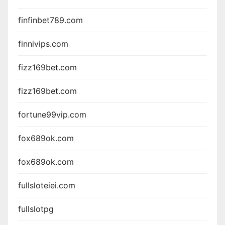
finfinbet789.com
finnivips.com
fizz169bet.com
fizz169bet.com
fortune99vip.com
fox689ok.com
fox689ok.com
fullsloteiei.com
fullslotpg