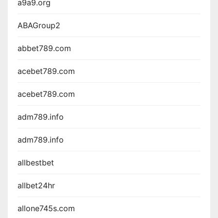
a9a9.org
ABAGroup2
abbet789.com
acebet789.com
acebet789.com
adm789.info
adm789.info
allbestbet
allbet24hr
allone745s.com