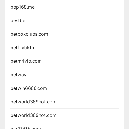
bbp168.me
bestbet
betboxclubs.com
betflixtikto
betm4vip.com
betway
betwin6666.com
betworld369hot.com
betworld369hot.com
bio285th.com