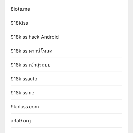
8lots.me
918Kiss
918kiss hack Android
918kiss ดาวน์โหลด
918kiss เข้าสู่ระบบ
918kissauto
918kissme
9kpluss.com
a9a9.org