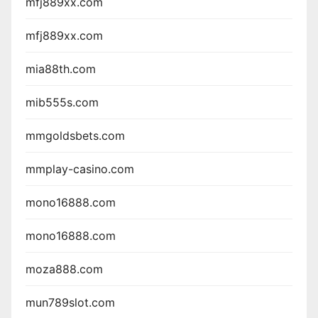
mfj889xx.com
mfj889xx.com
mia88th.com
mib555s.com
mmgoldsbets.com
mmplay-casino.com
mono16888.com
mono16888.com
moza888.com
mun789slot.com