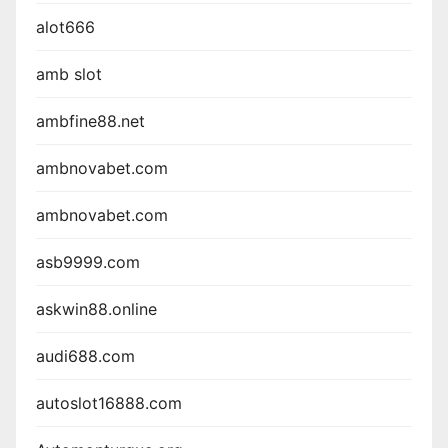
alot666
amb slot
ambfine88.net
ambnovabet.com
ambnovabet.com
asb9999.com
askwin88.online
audi688.com
autoslot16888.com