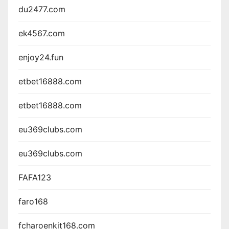
du2477.com
ek4567.com
enjoy24.fun
etbet16888.com
etbet16888.com
eu369clubs.com
eu369clubs.com
FAFA123
faro168
fcharoenkit168.com