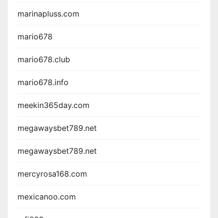
marinapluss.com
mario678
mario678.club
mario678.info
meekin365day.com
megawaysbet789.net
megawaysbet789.net
mercyrosa168.com
mexicanoo.com