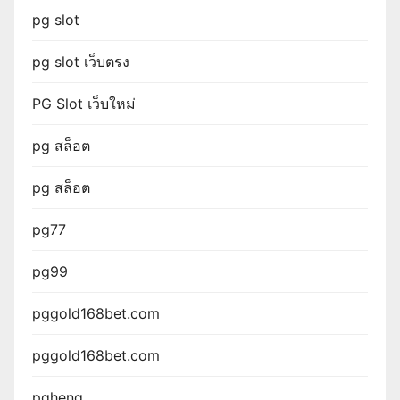
pg slot
pg slot เว็บตรง
PG Slot เว็บใหม่
pg สล็อต
pg สล็อต
pg77
pg99
pggold168bet.com
pggold168bet.com
pgheng