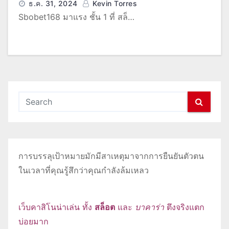
sbobet เล่นก่อนแตกก่อน 12 มกรา 2568
ธ.ค. 31, 2024
Kevin Torres
Sbobet168 มาแรง ชั้น 1 ที่ สล็…
การบรรลุเป้าหมายมักมีสาเหตุมาจากการยืนยันตัวตน
ในเวลาที่คุณรู้สึกว่าคุณกำลังล้มเหลว
เว็บคาสิโนน่าเล่น ทั้ง
สล็อต
และ
บาคาร่า
ตึงจริงแตก
บ่อยมาก