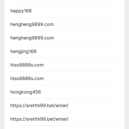
happy168
hengheng9899.com
hengheng9899.com
hengjing168
hiso8888s.com
hiso8888s.com
hongkong456
https://sretthi99.bet/enter/
https://sretthi99.bet/enter/