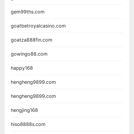
gem99ths.com
goatbetroyalcasino.com
goatza888fin.com
gowingo88.com
happy168
hengheng9899.com
hengheng9899.com
hengjing168
hiso8888s.com