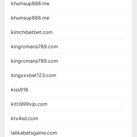
khumsup888.me
khumsup888.me
kimchibetbet.com
kingromans789.com
kingromans789.com
kingxxxbet123.com
kiss918
kitti999vip.com
ktv4sd.com
lalikabetsgame.com