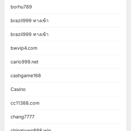
borhu789
brazil999 ทางเข้า
brazil999 ทางเข้า
bwvip4.com
carlo999.net
cashgame168
Casino
cc11388.com
chang7777
chinatown888.win