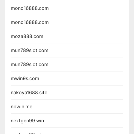
mono16888.com
mono16888.com
moza888.com
mun789slot.com
mun789slot.com
mwin9s.com
nakoya1688.site
nbwin.me
nextgen99.win