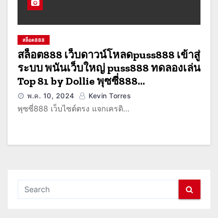
สล็อต888
สล็อต888 เว็บดาวน์โหลดpuss888 เข้าสู่
ระบบ พนันเว็บใหญ่ puss888 ทดลองเล่น
Top 81 by Dollie พุซซี่888
Pussy888fun.vip 25 พฤษภาคม 2024
พ.ค. 10, 2024
Kevin Torres
พุซซี่888 เว็บไซต์ตรง แจกเครดิ…