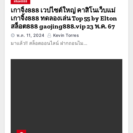
สล็อต888
เกาจิ้ง888 เวปไซต์ใหญ่ คาสิโนเว็บแม่
เกาจิ้ง888 ทดลองเล่น Top 55 by Elton
สล็อต888 gaojing888.vip 23 พ.ค. 67
พ.ค. 11, 2024
Kevin Torres
มาแล้ว!! สล็อตออนไลน์ ฝากถอนไม…