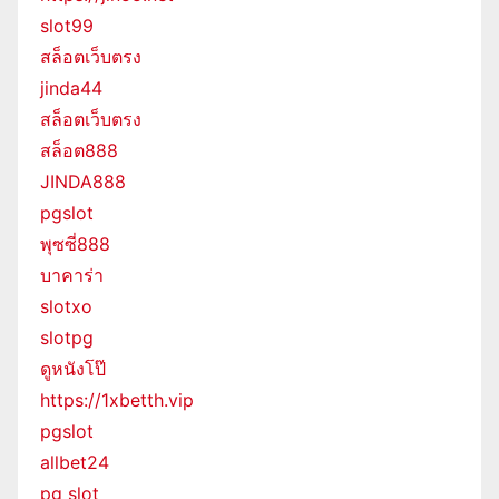
slot99
สล็อตเว็บตรง
jinda44
สล็อตเว็บตรง
สล็อต888
JINDA888
pgslot
พุซซี่888
บาคาร่า
slotxo
slotpg
ดูหนังโป๊
https://1xbetth.vip
pgslot
allbet24
pg slot