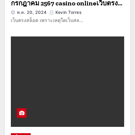
กรกฎาคม 2567 casino onlineเว็บตรง
jinda888 ใหม่ล่าสุด Top 35 by Muoi
พ.ค. 20, 2024
Kevin Torres
สล็อต888 jinda888.bet
เว็บตรงสล็อต เพราะเหตุใดเว็บสล…