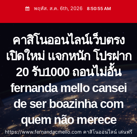
S
พฤหัส. ส.ค. 6th, 2026
8:50:56 AM
k
i
p
คาสิโนออนไลน์เว็บตรง
t
o
เปิดใหม่ แจกหนัก โปรฝาก
c
o
20 รับ1000 ถอนไม่อั้น
n
t
fernanda mello cansei
e
n
de ser boazinha com
t
quem não merece
https://www.fernandacmello.com คาสิโนออนไลน์ เล่นฟรี