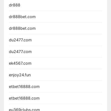
dr888
dr888bet.com
dr888bet.com
du2477.com
du2477.com
ek4567.com
enjoy24.fun
etbet16888.com
etbet16888.com
eu369clubs.com