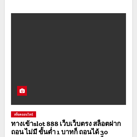
สล็อตออนไลน์
ทางเข้าslot 888 เว็บเว็บตรง สล็อตฝาก
ถอน ไม่มี ขั้นต่ำ 1 บาทก็ ถอนได้ 30