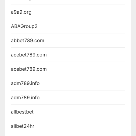
a9a9.org
ABAGroup2
abbet789.com
acebet789.com
acebet789.com
adm789.info
adm789.info
allbestbet
allbet24hr