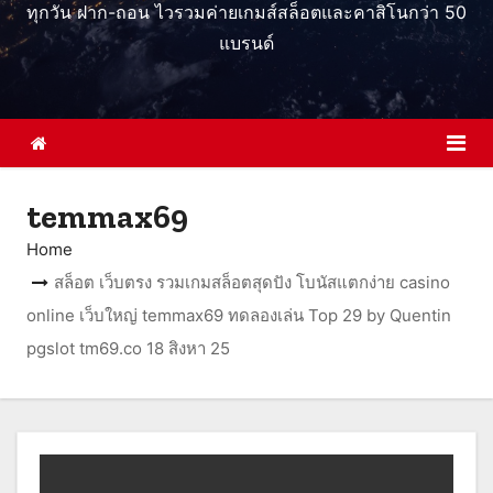
ทุกวัน ฝาก-ถอน ไวรวมค่ายเกมส์สล็อตและคาสิโนกว่า 50
แบรนด์
temmax69
Home
สล็อต เว็บตรง รวมเกมสล็อตสุดปัง โบนัสแตกง่าย casino
online เว็บใหญ่ temmax69 ทดลองเล่น Top 29 by Quentin
pgslot tm69.co 18 สิงหา 25