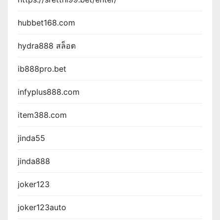
hubbet168.com
hydra888 สล็อต
ib888pro.bet
infyplus888.com
item388.com
jinda55
jinda888
joker123
joker123auto