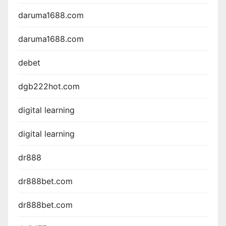
daruma1688.com
daruma1688.com
debet
dgb222hot.com
digital learning
digital learning
dr888
dr888bet.com
dr888bet.com