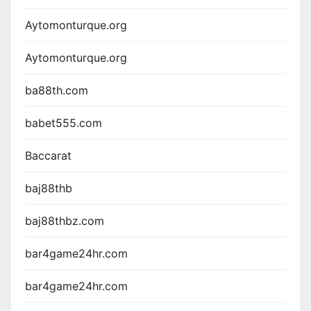
Aytomonturque.org
Aytomonturque.org
ba88th.com
babet555.com
Baccarat
baj88thb
baj88thbz.com
bar4game24hr.com
bar4game24hr.com