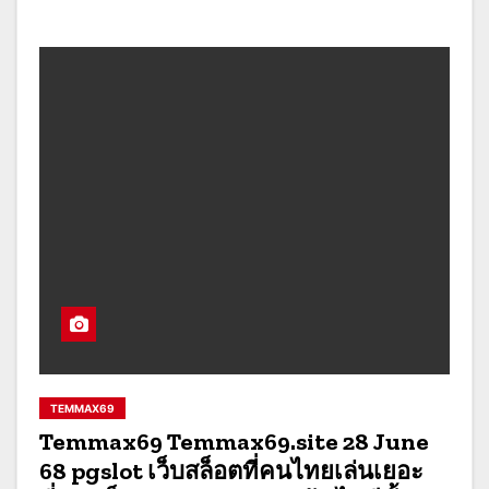
TEMMAX69
Temmax69 Temmax69.site 28 June
68 pgslot เว็บสล็อตที่คนไทยเล่นเยอะ