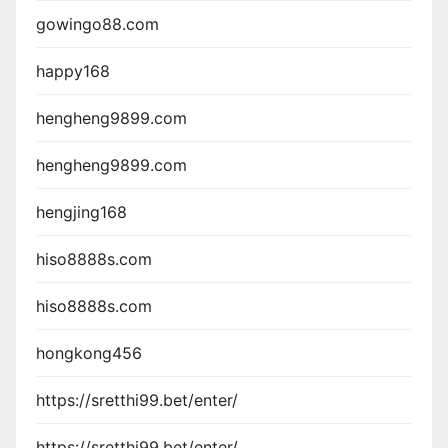
gowingo88.com
happy168
hengheng9899.com
hengheng9899.com
hengjing168
hiso8888s.com
hiso8888s.com
hongkong456
https://sretthi99.bet/enter/
https://sretthi99.bet/enter/