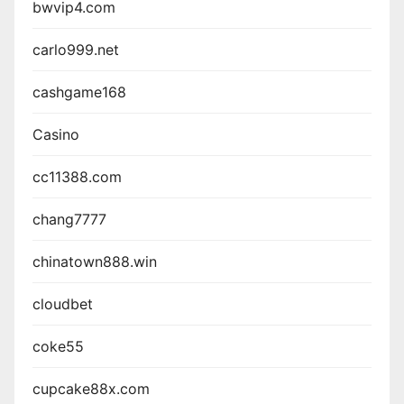
bwvip4.com
carlo999.net
cashgame168
Casino
cc11388.com
chang7777
chinatown888.win
cloudbet
coke55
cupcake88x.com