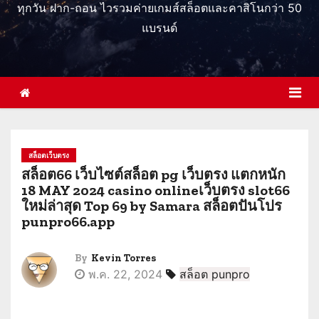
ทุกวัน ฝาก-ถอน ไวรวมค่ายเกมส์สล็อตและคาสิโนกว่า 50
แบรนด์
สล็อตเว็บตรง
สล็อต66 เว็บไซต์สล็อต pg เว็บตรง แตกหนัก
18 MAY 2024 casino onlineเว็บตรง slot66
ใหม่ล่าสุด Top 69 by Samara สล็อตปันโปร
punpro66.app
By
Kevin Torres
พ.ค. 22, 2024
สล็อต punpro