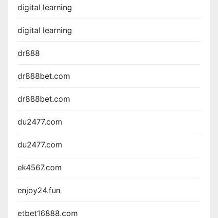
digital learning
digital learning
dr888
dr888bet.com
dr888bet.com
du2477.com
du2477.com
ek4567.com
enjoy24.fun
etbet16888.com