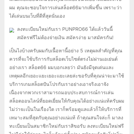
ผม คุณจะชอบใจการเล่นสล็อต66มากเพิ่มขึ้น เพราะว่า
ได้เล่นบนเว็บที่ดีที่สุดนั่นเอง
ลงทะเบียนใหม่กับเรา PUNPRO66 ได้แล้ววันนี้
สมัครฟรีไม่ต้องจ่ายเงิน สมัครง่าย มาสมัครกัน!
เป็นไงบ้างครับผมกับเนื้อหานี้อย่าง 5 เหตุผลสำคัญที่คุณ
ควรที่จะใช้บริการกับสล็อตเว็บไซต์ตรงไม่ผ่านเอเย่นต์
อย่างเรา สล็อต66 ผมบอกเลยว่า มันยังมีจุดเด่นและ
เหตุผลอีกเยอะแยะเยอะแยะเลยล่ะขอรับที่คุณน่าจะมาใช้
บริการเกมสล็อตปันโปรกับเราอย่างเอาจริงเอาจัง
เนื่องจากพวกเราสามารถมอบประสบการณ์การเล่น
สล็อตออนไลน์ที่ยอดเยี่ยมให้กับคุณได้อย่างแน่แท้ครับผม
ไม่ว่าจะเป็นในเรื่องใด เราก็พร้อมดูแลแล้วก็ให้บริการที่
เหมาะสมที่สุดกับคุณอย่างแน่แท้ ถ้าคุณสนใจล่ะก็ มาลง
ทะเบียนเป็นสมาชิกใหม่กับเราสิขอรับ ลงทะเบียนใหม่ฟรี