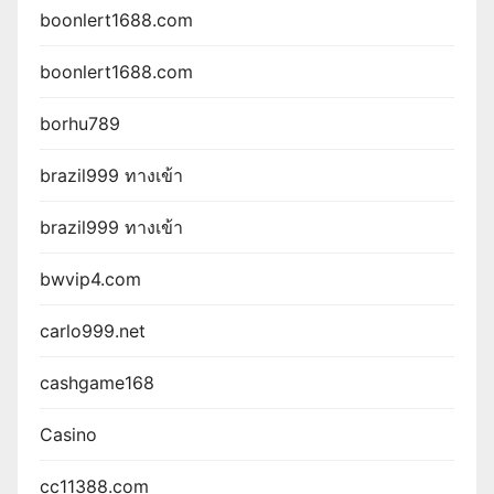
boonlert1688.com
boonlert1688.com
borhu789
brazil999 ทางเข้า
brazil999 ทางเข้า
bwvip4.com
carlo999.net
cashgame168
Casino
cc11388.com