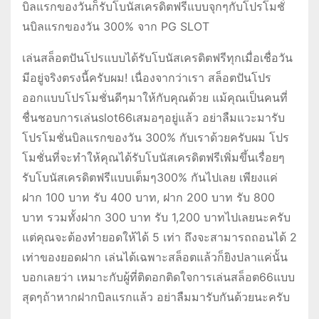
บิลแรกของวันก็รับโบนัสเครดิตฟรีแบบจุกๆกับโปรโมชั่
นบิลแรกของวัน 300% จาก PG SLOT
เล่นสล็อตปันโปรแบบได้รับโบนัสเครดิตฟรีทุกเมื่อเชื่อวัน
มีอยู่จริงตรงนี้ครับผม! เนื่องจากว่าเรา สล็อตปันโปร
ออกแบบโปรโมชั่นดีๆมาให้กับคุณด้วย แม้คุณเป็นคนที่
ชื่นชอบการเล่นslot66เสมอๆอยู่แล้ว อย่าลืมแวะมารับ
โปรโมชั่นบิลแรกของวัน 300% กับเราด้วยครับผม โปร
โมชั่นที่จะทำให้คุณได้รับโบนัสเครดิตฟรีเพิ่มขึ้นเรื่อยๆ
รับโบนัสเครดิตฟรีแบบเต็มๆ300% กันไปเลย เพียงแค่
ฝาก 100 บาท รับ 400 บาท, ฝาก 200 บาท รับ 800
บาท รวมทั้งฝาก 300 บาท รับ 1,200 บาทไปเลยนะครับ
แต่คุณจะต้องทำยอดให้ได้ 5 เท่า ถึงจะสามารถถอนได้ 2
เท่าของยอดฝาก เล่นได้เฉพาะสล็อตแล้วก็ยิงปลาแค่นั้น
บอกเลยว่า เหมาะกับผู้ที่ติดอกติดใจการเล่นสล็อต66แบบ
สุดๆถ้าหากฝากบิลแรกแล้ว อย่าลืมมารับกันด้วยนะครับ