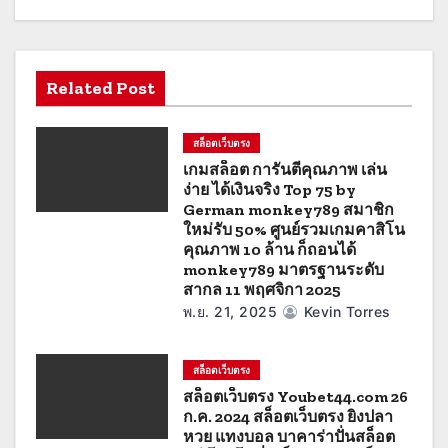
Related Post
สล็อตเว็บตรง
เกมสล็อต การันตีคุณภาพ เล่น
ง่าย ได้เงินจริง Top 75 by
German monkey789 สมาชิก
ใหม่รับ 50% ศูนย์รวมเกมคาสิโน
คุณภาพ 10 ล้าน ก็ถอนได้
monkey789 มาตรฐานระดับ
สากล 11 พฤศจิกา 2025
พ.ย. 21, 2025
Kevin Torres
สล็อตเว็บตรง
สล็อตเว็บตรง Youbet44.com 26
ก.ค. 2024 สล็อตเว็บตรง ยิงปลา
หวย แทงบอล บาคาร่าปั่นสล็อต