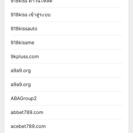
918kiss ดาวน์โหลด
918kiss เข้าสู่ระบบ
918kissauto
918kissme
9kpluss.com
a9a9.org
a9a9.org
ABAGroup2
abbet789.com
acebet789.com