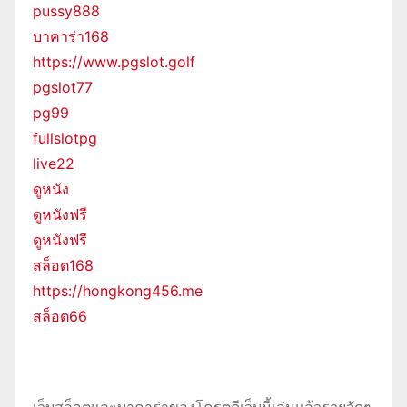
pussy888
บาคาร่า168
https://www.pgslot.golf
pgslot77
pg99
fullslotpg
live22
ดูหนัง
ดูหนังฟรี
ดูหนังฟรี
สล็อต168
https://hongkong456.me
สล็อต66