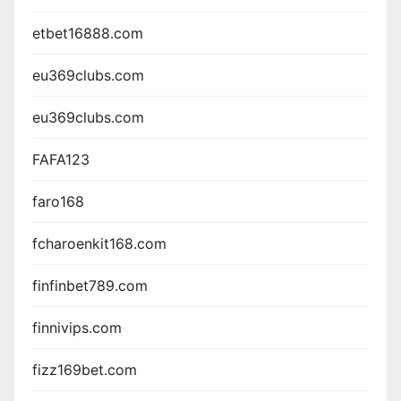
etbet16888.com
eu369clubs.com
eu369clubs.com
FAFA123
faro168
fcharoenkit168.com
finfinbet789.com
finnivips.com
fizz169bet.com