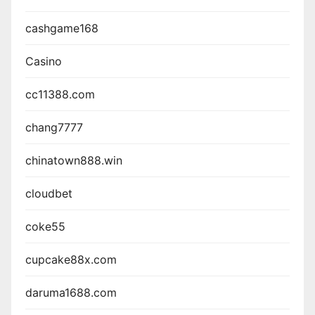
cashgame168
Casino
cc11388.com
chang7777
chinatown888.win
cloudbet
coke55
cupcake88x.com
daruma1688.com