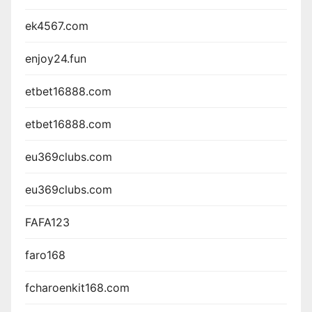
ek4567.com
enjoy24.fun
etbet16888.com
etbet16888.com
eu369clubs.com
eu369clubs.com
FAFA123
faro168
fcharoenkit168.com