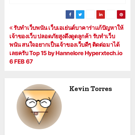
แ
รับทำเว็บพนัน เว็บเอเย่นต์บาคาร่าแก้ปัญหาให้
เจ้าของเว็บ ปลอดภัยสูงดึงดูดลูกค้า รับทำเว็บ
น
พนัน สนใจอยากเป็นเจ้าของเว็บดีๆ ติดต่อมาได้
ะ
เลยครับ Top 15 by Hannelore Hyperxtech.io
6 FEB 67
แ
น
ว
Kevin Torres
เ
รื่
อ