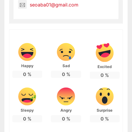
seoaba01@gmail.com
Happy
Sad
Excited
0
%
0
%
0
%
Sleepy
Angry
Surprise
0
%
0
%
0
%