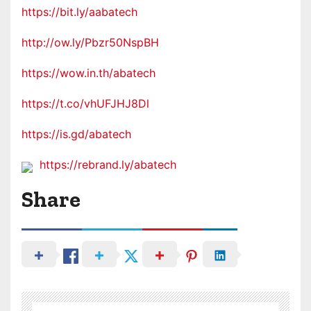
https://bit.ly/aabatech
http://ow.ly/Pbzr50NspBH
https://wow.in.th/abatech
https://t.co/vhUFJHJ8Dl
https://is.gd/abatech
https://rebrand.ly/abatech
Share