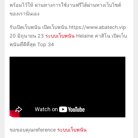
พร้อมไว้ให้ ผ่านทางการใช้งานฟรีได้ผ่านทางเว็บไซต์
ของเรานั่นเอง
รับเปิดเว็บพนัน เปิดเว็บพนัน https://www.abatech.vip
20 มิถุนายน 23
ระบบเว็บพนัน
Helaine คาสิโน เปิดเว็บ
พนันที่ดีที่สุด Top 34
ขอขอบคุณreference
ระบบเว็บพนัน