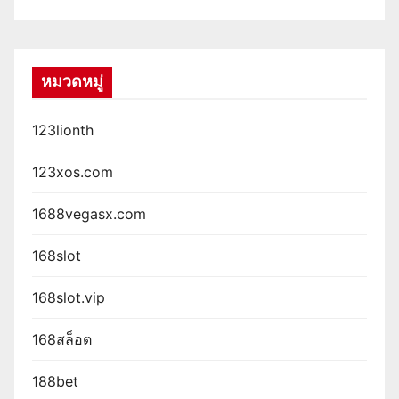
หมวดหมู่
123lionth
123xos.com
1688vegasx.com
168slot
168slot.vip
168สล็อต
188bet