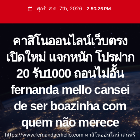
S
ศุกร์. ส.ค. 7th, 2026
2:50:27 PM
k
i
p
คาสิโนออนไลน์เว็บตรง
t
o
เปิดใหม่ แจกหนัก โปรฝาก
c
o
20 รับ1000 ถอนไม่อั้น
n
t
fernanda mello cansei
e
n
de ser boazinha com
t
quem não merece
https://www.fernandacmello.com คาสิโนออนไลน์ เล่นฟรี