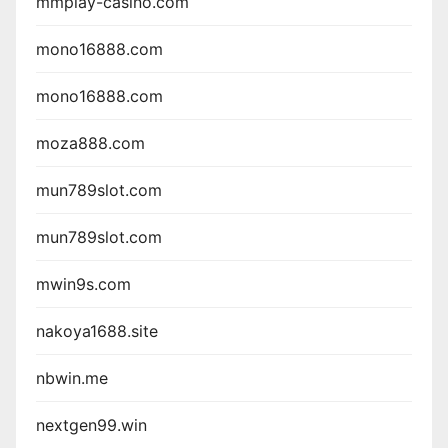
mmplay-casino.com
mono16888.com
mono16888.com
moza888.com
mun789slot.com
mun789slot.com
mwin9s.com
nakoya1688.site
nbwin.me
nextgen99.win