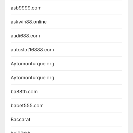
asb9999.com
askwin88.online
audi688.com
autoslot16888.com
Aytomonturque.org
Aytomonturque.org
ba88th.com
babet555.com
Baccarat