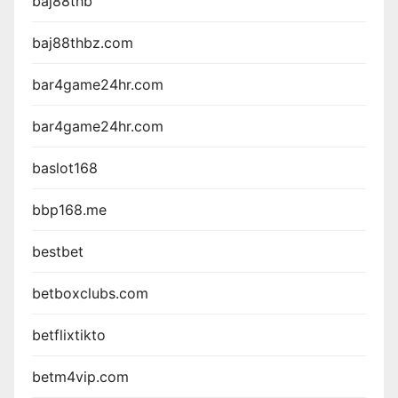
baj88thb
baj88thbz.com
bar4game24hr.com
bar4game24hr.com
baslot168
bbp168.me
bestbet
betboxclubs.com
betflixtikto
betm4vip.com