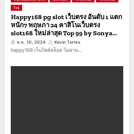
ไวน์
Happy168 pg slot เว็บตรง อันดับ 1 แตก
หนัก7 พฤษภา 24 คาสิโนเว็บตรง
slot168 ใหม่ล่าสุด Top 99 by Sonya
สล็อต168 happy168.io
พ.ค. 10, 2024
Kevin Torres
happy168 เว็บไซต์สล็อต ไม่ผ่าน…