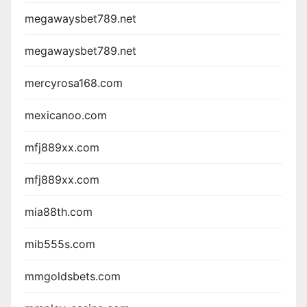
megawaysbet789.net
megawaysbet789.net
mercyrosa168.com
mexicanoo.com
mfj889xx.com
mfj889xx.com
mia88th.com
mib555s.com
mmgoldsbets.com