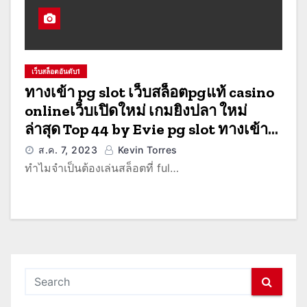
เว็บสล็อตอันดับ1
ทางเข้า pg slot เว็บสล็อตpgแท้ casino
onlineเว็บเปิดใหม่ เกมยิงปลา ใหม่
ล่าสุด Top 44 by Evie pg slot ทางเข้า
https://Game.fullslotpg.com 16
ส.ค. 7, 2023
Kevin Torres
March 66
ทำไมจำเป็นต้องเล่นสล็อตที่ ful…