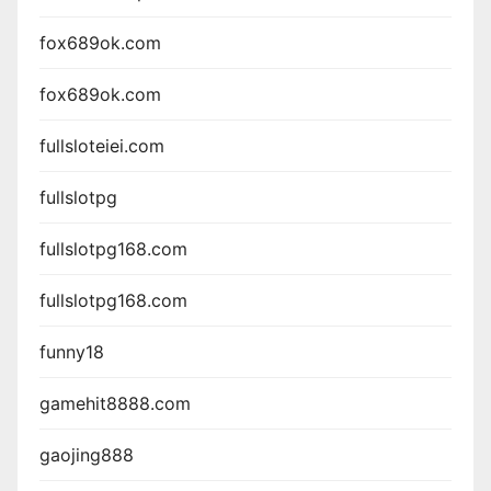
fox689ok.com
fox689ok.com
fullsloteiei.com
fullslotpg
fullslotpg168.com
fullslotpg168.com
funny18
gamehit8888.com
gaojing888