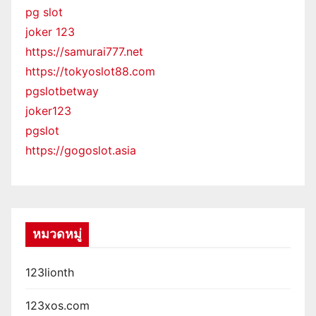
pg slot
joker 123
https://samurai777.net
https://tokyoslot88.com
pgslotbetway
joker123
pgslot
https://gogoslot.asia
หมวดหมู่
123lionth
123xos.com