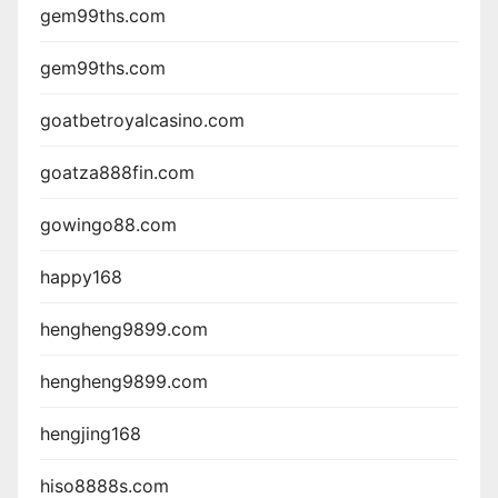
gem99ths.com
gem99ths.com
goatbetroyalcasino.com
goatza888fin.com
gowingo88.com
happy168
hengheng9899.com
hengheng9899.com
hengjing168
hiso8888s.com