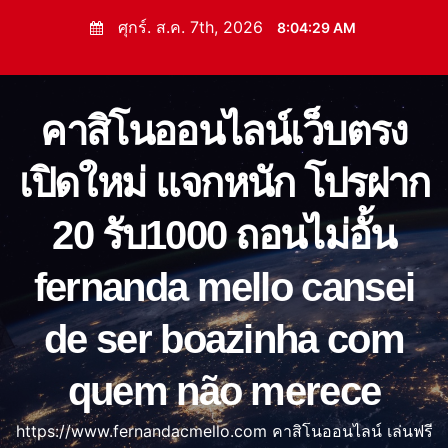
S
ศุกร์. ส.ค. 7th, 2026
8:04:30 AM
k
i
p
คาสิโนออนไลน์เว็บตรง
t
o
เปิดใหม่ แจกหนัก โปรฝาก
c
o
20 รับ1000 ถอนไม่อั้น
n
t
fernanda mello cansei
e
n
de ser boazinha com
t
quem não merece
https://www.fernandacmello.com คาสิโนออนไลน์ เล่นฟรี