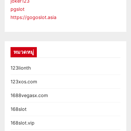
joker123
pgslot
https://gogoslot.asia
หมวดหมู่
123lionth
123xos.com
1688vegasx.com
168slot
168slot.vip