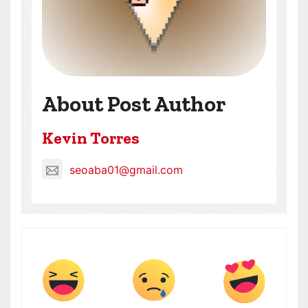
About Post Author
Kevin Torres
seoaba01@gmail.com