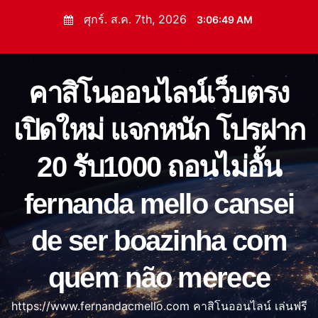
S
ศุกร์. ส.ค. 7th, 2026
3:06:50 AM
k
i
p
คาสิโนออนไลน์เว็บตรง
t
o
เปิดใหม่ แจกหนัก โปรฝาก
c
o
20 รับ1000 ถอนไม่อั้น
n
t
fernanda mello cansei
e
n
de ser boazinha com
t
quem não merece
https://www.fernandacmello.com คาสิโนออนไลน์ เล่นฟรี