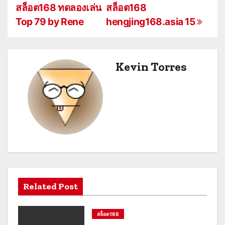
แ
สล็อต168 ทดลองเล่น
สล็อต168
น
Top 79 by Rene
hengjing168.asia 15
ว
เ
Kevin Torres
รื่
อ
ง
Related Post
สล็อต168