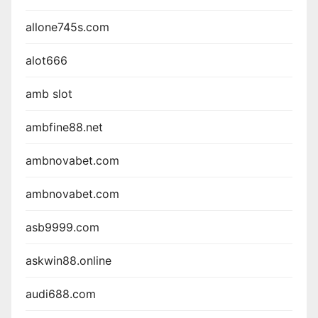
allone745s.com
alot666
amb slot
ambfine88.net
ambnovabet.com
ambnovabet.com
asb9999.com
askwin88.online
audi688.com