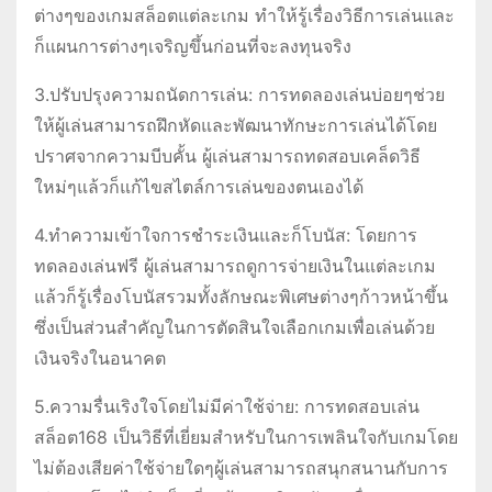
ต่างๆของเกมสล็อตแต่ละเกม ทำให้รู้เรื่องวิธีการเล่นและ
ก็แผนการต่างๆเจริญขึ้นก่อนที่จะลงทุนจริง
3.ปรับปรุงความถนัดการเล่น: การทดลองเล่นบ่อยๆช่วย
ให้ผู้เล่นสามารถฝึกหัดและพัฒนาทักษะการเล่นได้โดย
ปราศจากความบีบคั้น ผู้เล่นสามารถทดสอบเคล็ดวิธี
ใหม่ๆแล้วก็แก้ไขสไตล์การเล่นของตนเองได้
4.ทำความเข้าใจการชำระเงินและก็โบนัส: โดยการ
ทดลองเล่นฟรี ผู้เล่นสามารถดูการจ่ายเงินในแต่ละเกม
แล้วก็รู้เรื่องโบนัสรวมทั้งลักษณะพิเศษต่างๆก้าวหน้าขึ้น
ซึ่งเป็นส่วนสำคัญในการตัดสินใจเลือกเกมเพื่อเล่นด้วย
เงินจริงในอนาคต
5.ความรื่นเริงใจโดยไม่มีค่าใช้จ่าย: การทดสอบเล่น
สล็อต168 เป็นวิธีที่เยี่ยมสำหรับในการเพลินใจกับเกมโดย
ไม่ต้องเสียค่าใช้จ่ายใดๆผู้เล่นสามารถสนุกสนานกับการ