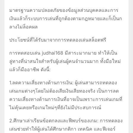
มาตรฐานความปลอดภัยของข้อมูลส่วนบุคคลและการ
เงินแล้วก็ระบบการเล่นที่ถูกต้องตามกฎหมายและก็เป็นก
ลางไม่ล็อคผล
ประโยชน์ที่ได้รับมาจากการทดลองเล่นสล็อตฟรี
การทดสอบเล่น judhai168 มีสาระมากมาย ทำให้เป็น
ลู่ทางที่น่าสนใจสำหรับผู้เล่นผู้คนจำนวนมาก ทั้งมือใหม่
แล้วก็มืออาชีพ ดังนี้:
1.ลดความเสี่ยงทางด้านการเงิน: ผู้เล่นสามารถทดลอง
เล่นเกมต่างๆโดยไม่ต้องเสียเงินเสียทองจริง เป็นการลด
ความเสี่ยงทางด้านการเงินที่อาจเป็นเพราะการเล่นเกมที่
ไม่คุ้นเคยหรือเกมใหม่ๆที่ยังไม่มีประสบการณ์
2.ศึกษาเล่าเรียนข้อตกลงและฟีพบร์ของเกม: การทดลอง
เล่นช่วยทำให้ผู้เล่นได้ศึกษากติกา เทคนิค และฟีเจอร์