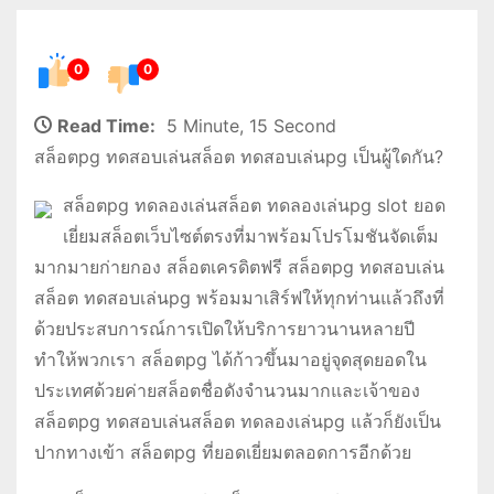
0
0
Read Time:
5 Minute, 15 Second
สล็อตpg ทดสอบเล่นสล็อต ทดสอบเล่นpg เป็นผู้ใดกัน?
สล็อตpg ทดลองเล่นสล็อต ทดลองเล่นpg slot ยอด
เยี่ยมสล็อตเว็บไซต์ตรงที่มาพร้อมโปรโมชันจัดเต็ม
มากมายก่ายกอง สล็อตเครดิตฟรี สล็อตpg ทดสอบเล่น
สล็อต ทดสอบเล่นpg พร้อมมาเสิร์ฟให้ทุกท่านแล้วถึงที่
ด้วยประสบการณ์การเปิดให้บริการยาวนานหลายปี
ทำให้พวกเรา สล็อตpg ได้ก้าวขึ้นมาอยู่จุดสุดยอดใน
ประเทศด้วยค่ายสล็อตชื่อดังจำนวนมากและเจ้าของ
สล็อตpg ทดสอบเล่นสล็อต ทดลองเล่นpg แล้วก็ยังเป็น
ปากทางเข้า สล็อตpg ที่ยอดเยี่ยมตลอดการอีกด้วย