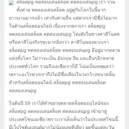
สล็อตpg ทดสอบเล่นสล็อต ทดลองเล่นpg เรา รวม
ทั้งค่าย ทดลองเล่นสล็อต อยู่คู่กับโลกใบนี้มาก
ยาวนานมากแล้ว เท่ากับค่ายอื่น แต่พวกเรามีชื่อไม่มาก
ในด้านสล็อตออนไลน์ เนื่องจากพกวเรา สล็อตpg
ทดลองเล่นสล็อต ทดสอบเล่นpg โด่งดังในทางคาสิโนสด
หรือคาสิโนจริงๆซะมากยิ่งกว่า คาสิโนของพวกเรา
สล็อตpg ทดลองเล่นสล็อต ทดสอบเล่นpg มีอยู่มากหลาย
แห่งทั้งโลก ไม่ว่าจะเป็น อังกฤษ จีน และอื่นๆอีกหลาย
ประเทศทั่วโลก รวมถึงเอเชียเราก็มี โน่นเป็นเหตุผลว่า
เพราะอะไรพวกเราถึงไม่มีชื่อเสียงในวงกว้างขนาดนั้น
สำหรับสล็อตออนไลน์ สล็อตpg ทดสอบเล่นสล็อต
ทดลองเล่นpg
ในต้นปี 59 เราได้ทำขยายตลาดสล็อตออนไลน์ของ
สล็อตpg ทดลองเล่นสล็อต ทดลองเล่นpg เข้ามาสู่
ประเทศโซนเอเชีย เพราะเราเล็งเห็นว่าในประเทศโซนนี้
มีเว็บไซต์เอเย่นต์มากไม่น้อยเลยทีเดียว ผุดขึ้นแต่ละวัน