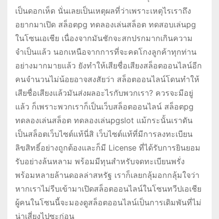
เป็นดอกเห็ด นั่นเลยเป็นเหตุผลที่ว่าเพราะเหตุไรเราถึง
อยากมาเปิด สล็อตpg ทดลองเล่นสล็อต ทดสอบเล่นpg
ในโซนเอเชีย เนื่องจากมันชักจะสกปรกมากเกินความ
จำเป็นแล้ว นอกเหนือจากการที่จะคดโกงลูกค้าทุกท่าน
อย่างมากมายแล้ว ยังทำให้เสียชื่อเสียงสล็อตออนไลน์อีก
คนจำนวนไม่น้อยอาจสงสัยว่า สล็อตออนไลน์โดนทำให้
เสียชื่อเสียงแล้วมันส่งผลอะไรกับพวกเรา? ควรจะมีอยู่
แล้ว ก็เพราะพวกเราก็เป็นเว็บสล็อตออนไลน์ สล็อตpg
ทดลองเล่นสล็อต ทดลองเล่นpgslot แม้กระนั้นเราดัน
เป็นสล็อตเว็บไซต์แท้นี่สิ เว็บไซต์แท้ที่มีการลงทะเบียน
ลิขสิทธิ์อย่างถูกต้องและก็มี License ที่ได้รับการยินยอม
รับอย่างล้นหลาม พร้อมมีทุนสำหรับจดทะเบียนพรั่ง
พร้อมหลายล้านดอลล่าสหรัฐ เราก็เลยกลุ้มอกกลุ้มใจว่า
หากเราไม่รีบเข้ามาเปิดสล็อตออนไลน์ในโซนทวีปเอเชีย
ผู้คนในโซนนี้จะมองดูสล็อตออนไลน์เป็นการเดิมพันที่ไม่
น่าเสี่ยงไปซะก่อน