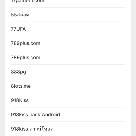
1xgameth.com
55สล็อต
77UFA
789plus.com
789plus.com
888pg
8lots.me
918Kiss
918kiss hack Android
918kiss ดาวน์โหลด