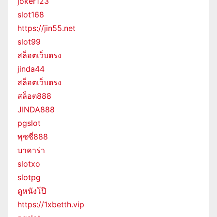
joker123
slot168
https://jin55.net
slot99
สล็อตเว็บตรง
jinda44
สล็อตเว็บตรง
สล็อต888
JINDA888
pgslot
พุซซี่888
บาคาร่า
slotxo
slotpg
ดูหนังโป๊
https://1xbetth.vip