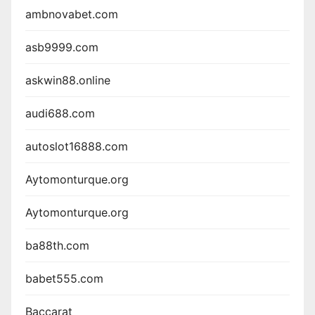
ambnovabet.com
asb9999.com
askwin88.online
audi688.com
autoslot16888.com
Aytomonturque.org
Aytomonturque.org
ba88th.com
babet555.com
Baccarat