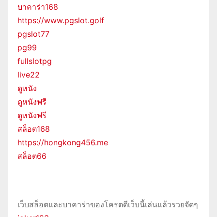
บาคาร่า168
https://www.pgslot.golf
pgslot77
pg99
fullslotpg
live22
ดูหนัง
ดูหนังฟรี
ดูหนังฟรี
สล็อต168
https://hongkong456.me
สล็อต66
เว็บสล็อตและบาคาร่าของโครตดีเว็บนี้เล่นแล้วรวยจัดๆ