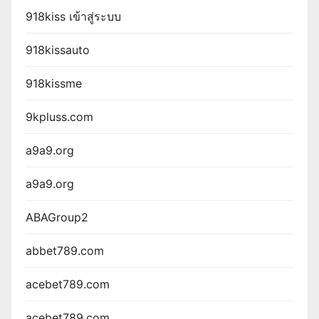
918kiss เข้าสู่ระบบ
918kissauto
918kissme
9kpluss.com
a9a9.org
a9a9.org
ABAGroup2
abbet789.com
acebet789.com
acebet789.com