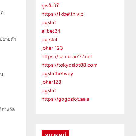
ดูหนังโป๊
าด
https://1xbetth.vip
pgslot
allbet24
ถขยายตัว
pg slot
joker 123
https://samurai777.net
https://tokyoslot88.com
pgslotbetway
ับ
joker123
pgslot
https://gogoslot.asia
้รางวัล
หมวดหมู่