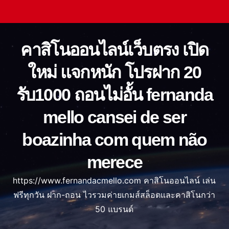
คาสิโนออนไลน์เว็บตรง เปิด
ใหม่ แจกหนัก โปรฝาก 20
รับ1000 ถอนไม่อั้น fernanda
mello cansei de ser
boazinha com quem não
merece
https://www.fernandacmello.com คาสิโนออนไลน์ เล่น
ฟรีทุกวัน ฝาก-ถอน ไวรวมค่ายเกมส์สล็อตและคาสิโนกว่า
50 แบรนด์