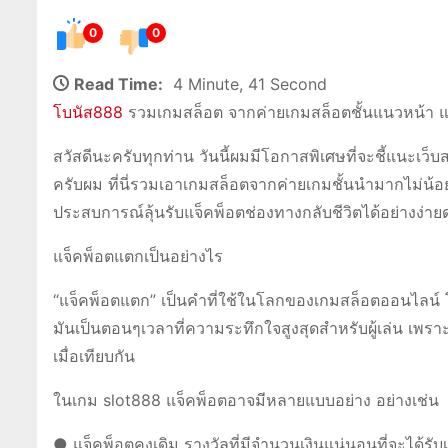
0
0
Read Time:
4 Minute, 41 Second
โบนัส888
รวมเกมสล็อต จากค่ายเกมสล็อตชั้นแนวหน้า 
สวัสดีนะครับทุกท่าน วันนี้ผมมีโอกาสพิเศษที่จะชี้แนะเว็
ครับผม ที่นี่รวมเอาเกมสล็อตจากค่ายเกมชั้นนำมากไม่น้อย
ประสบการณ์ลุ้นรับแจ็คพ็อตช่องทางกลับชีวิตได้อย่างง่า
แจ็คพ็อตแตกเป็นอย่างไร
“แจ็คพ็อตแตก” เป็นคำที่ใช้ในโลกของเกมสล็อตออนไลน์ โบ
มันเป็นตอนๆเวลาที่ความระทึกใจสูงสุดสำหรับผู้เล่น เพร
เมื่อเทียบกัน
ในเกม slot888 แจ็คพ็อตอาจมีหลายแบบอย่าง อย่างเช่น
● แจ็คพ็อตคงเดิม รางวัลที่มีจำนวนเงินแน่นอนที่จะได้รับ