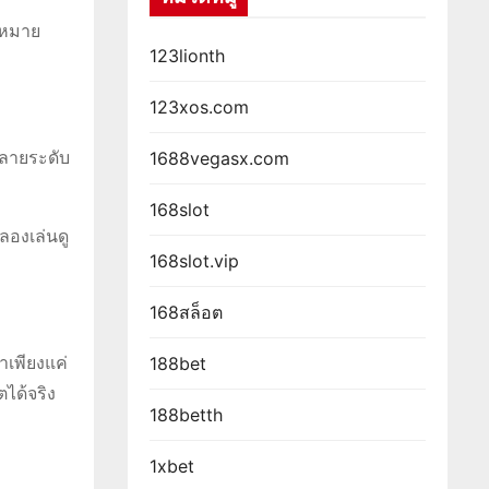
องหมาย
123lionth
123xos.com
หลายระดับ
1688vegasx.com
168slot
ลองเล่นดู
168slot.vip
168สล็อต
าเพียงแค่
188bet
ได้จริง
188betth
1xbet