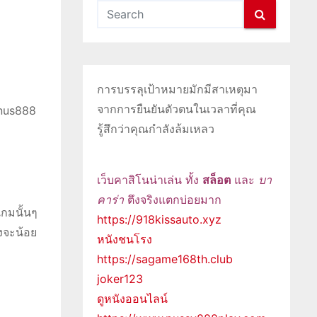
การบรรลุเป้าหมายมักมีสาเหตุมา
จากการยืนยันตัวตนในเวลาที่คุณ
Bonus888
รู้สึกว่าคุณกำลังล้มเหลว
บ
เว็บคาสิโนน่าเล่น ทั้ง
สล็อต
และ
บา
คาร่า
ตึงจริงแตกบ่อยมาก
เกมนั้นๆ
https://918kissauto.xyz
งจะน้อย
หนังชนโรง
https://sagame168th.club
joker123
ดูหนังออนไลน์