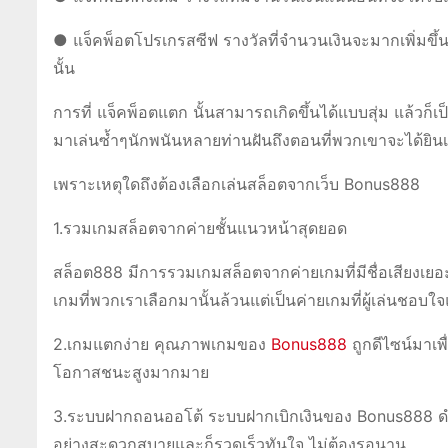
● แจ็คพ็อตโปรเกรสซีฟ รางวัลที่จำนวนเงินจะมากเพิ่มขึ้นต
นั้น
การที่ แจ็คพ็อตแตก นั้นสามารถเกิดขึ้นได้แบบสุ่ม แล้วก็เ
มาเล่นซ้ำๆนักพนันหลายท่านฝันถึงตอนที่พวกเขาจะได้ยิน
เพราะเหตุใดถึงต้องเลือกเล่นสล็อตจากเว็บ Bonus888
1.รวมเกมสล็อตจากค่ายชั้นแนวหน้าสุดยอด
สล็อต888 มีการรวมเกมสล็อตจากค่ายเกมที่มีชื่อเสียงเยอ
เกมที่พวกเราเลือกมานั้นล้วนแต่เป็นค่ายเกมที่ผู้เล่นชอบใจ
2.เกมแตกง่าย คุณภาพเกมของ
Bonus888
ถูกดีไซน์มาเ
โอกาสชนะสูงมากมาย
3.ระบบฝากถอนออโต้ ระบบฝากเบิกเงินของ Bonus888 ดำเ
อย่างสะดวกสบายและก็รวดเร็วทันใจ ไม่ต้องรอนาน