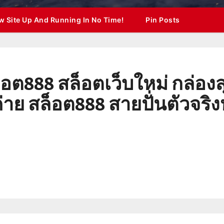
w Site Up And Running In No Time!
Pin Posts
็อต888 สล็อตเว็บใหม่ กล่อง
่าย สล็อต888 สายปั่นตัวจริ