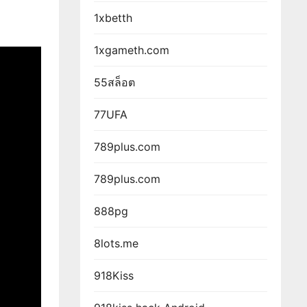
1xbetth
1xgameth.com
55สล็อต
77UFA
789plus.com
789plus.com
888pg
8lots.me
918Kiss