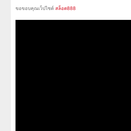
ขอขอบคุณเว็ปไซต์
สล็อต888