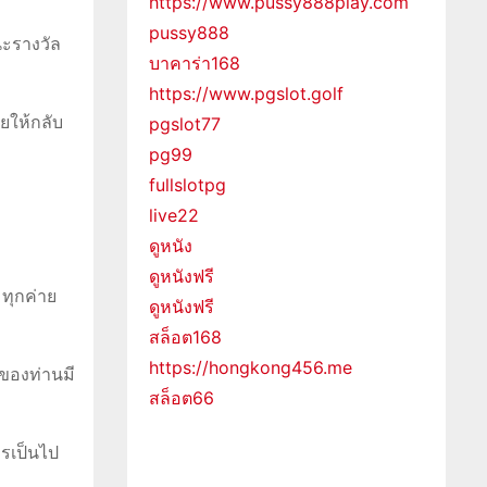
https://www.pussy888play.com
pussy888
นะรางวัล
บาคาร่า168
https://www.pgslot.golf
อยให้กลับ
pgslot77
pg99
fullslotpg
live22
ดูหนัง
ดูหนังฟรี
ทุกค่าย
ดูหนังฟรี
สล็อต168
https://hongkong456.me
ของท่านมี
สล็อต66
รเป็นไป