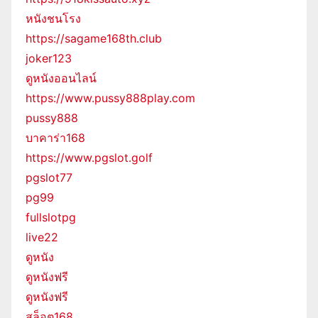
หนังชนโรง
https://sagame168th.club
joker123
ดูหนังออนไลน์
https://www.pussy888play.com
pussy888
บาคาร่า168
https://www.pgslot.golf
pgslot77
pg99
fullslotpg
live22
ดูหนัง
ดูหนังฟรี
ดูหนังฟรี
สล็อต168