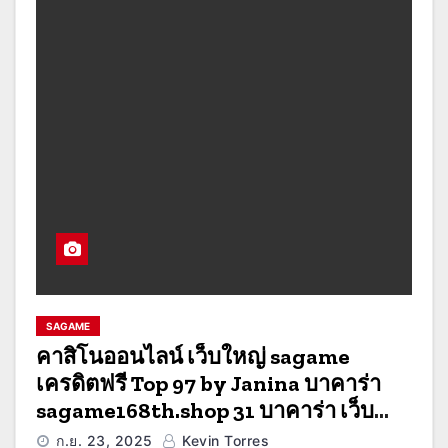
SAGAME
คาสิโนออนไลน์ เว็บใหญ่ sagame
เครดิตฟรี Top 97 by Janina บาคาร่า
sagame168th.shop 31 บาคาร่า เว็บ
ใหญ่ สูตรบาคาร่า AI อัพเดตใหม่ 2025
ก.ย. 23, 2025
Kevin Torres