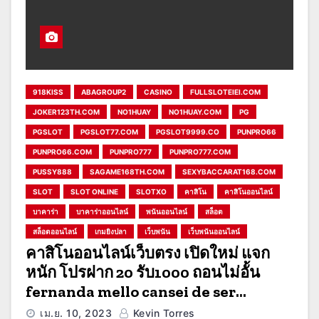
918KISS
ABAGROUP2
CASINO
FULLSLOTEIEI.COM
JOKER123TH.COM
NO1HUAY
NO1HUAY.COM
PG
PGSLOT
PGSLOT77.COM
PGSLOT9999.CO
PUNPRO66
PUNPRO66.COM
PUNPRO777
PUNPRO777.COM
PUSSY888
SAGAME168TH.COM
SEXYBACCARAT168.COM
SLOT
SLOT ONLINE
SLOTXO
คาสิโน
คาสิโนออนไลน์
บาคาร่า
บาคาร่าออนไลน์
พนันออนไลน์
สล็อต
สล็อตออนไลน์
เกมยิงปลา
เว็บพนัน
เว็บพนันออนไลน์
คาสิโนออนไลน์เว็บตรง เปิดใหม่ แจก
หนัก โปรฝาก 20 รับ1000 ถอนไม่อั้น
fernanda mello cansei de ser
boazinha com quem não merece
เม.ย. 10, 2023
Kevin Torres