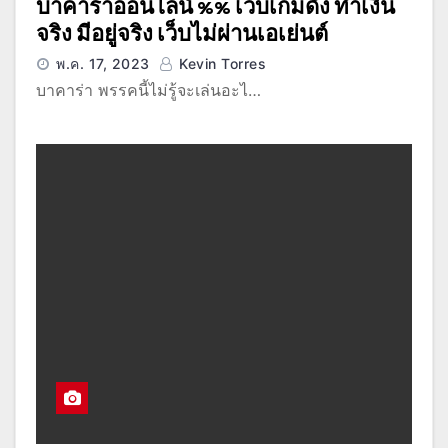
บาคาร่าออนไลน์ %% เว็บเกมดัง ทำเงิน
จริง มีอยู่จริง เว็บไม่ผ่านเอเย่นต์
พ.ค. 17, 2023
Kevin Torres
บาคาร่า พรรคนี้ไม่รู้จะเล่นอะไ…