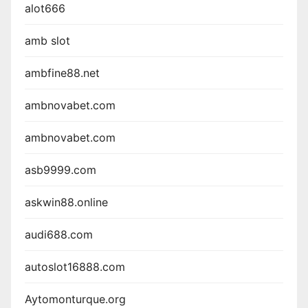
alot666
amb slot
ambfine88.net
ambnovabet.com
ambnovabet.com
asb9999.com
askwin88.online
audi688.com
autoslot16888.com
Aytomonturque.org