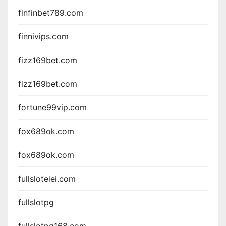
finfinbet789.com
finnivips.com
fizz169bet.com
fizz169bet.com
fortune99vip.com
fox689ok.com
fox689ok.com
fullsloteiei.com
fullslotpg