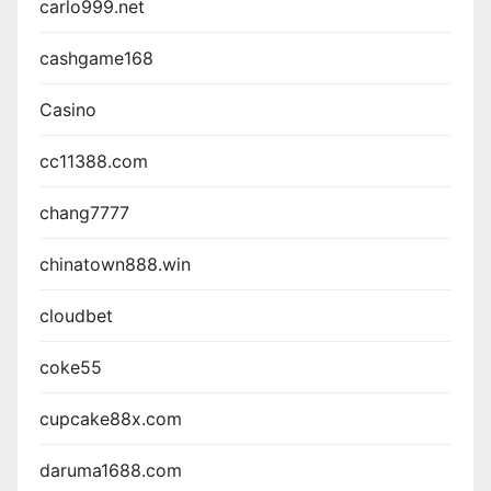
carlo999.net
cashgame168
Casino
cc11388.com
chang7777
chinatown888.win
cloudbet
coke55
cupcake88x.com
daruma1688.com