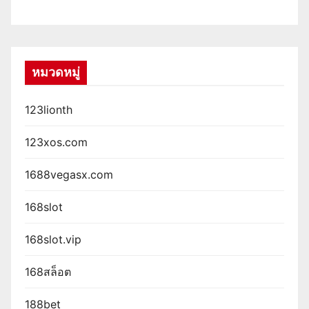
หมวดหมู่
123lionth
123xos.com
1688vegasx.com
168slot
168slot.vip
168สล็อต
188bet