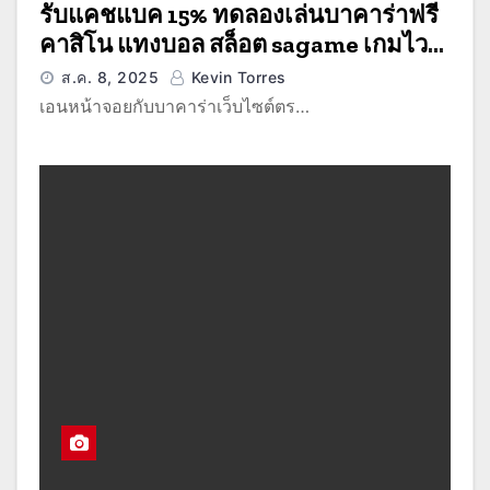
รับแคชแบค 15% ทดลองเล่นบาคาร่าฟรี
คาสิโน แทงบอล สล็อต sagame เกมไว
จบไว กำไรจริงTop 36 by Robbie
ส.ค. 8, 2025
Kevin Torres
yamatele.tv 7 OCT 2025
เอนหน้าจอยกับบาคาร่าเว็บไซต์ตร…