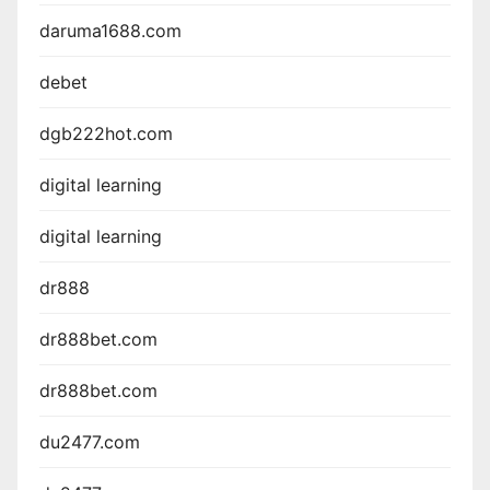
daruma1688.com
debet
dgb222hot.com
digital learning
digital learning
dr888
dr888bet.com
dr888bet.com
du2477.com