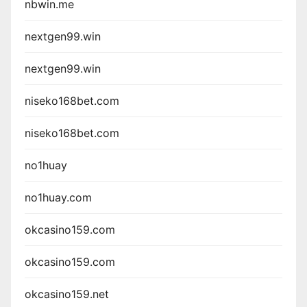
nbwin.me
nextgen99.win
nextgen99.win
niseko168bet.com
niseko168bet.com
no1huay
no1huay.com
okcasino159.com
okcasino159.com
okcasino159.net