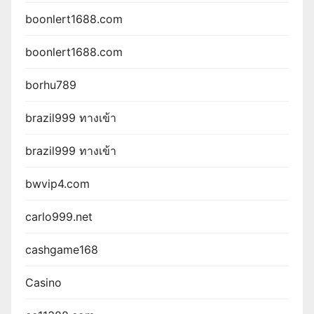
boonlert1688.com
boonlert1688.com
borhu789
brazil999 ทางเข้า
brazil999 ทางเข้า
bwvip4.com
carlo999.net
cashgame168
Casino