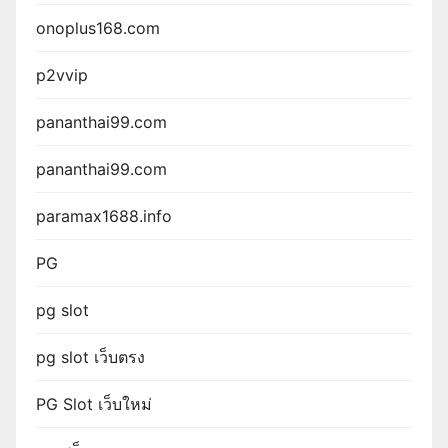
onoplus168.com
p2vvip
pananthai99.com
pananthai99.com
paramax1688.info
PG
pg slot
pg slot เว็บตรง
PG Slot เว็บใหม่