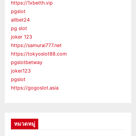
https://1xbetth.vip
pgslot
allbet24
pg slot
joker 123
https://samurai777.net
https://tokyoslot88.com
pgslotbetway
joker123
pgslot
https://gogoslot.asia
หมวดหมู่