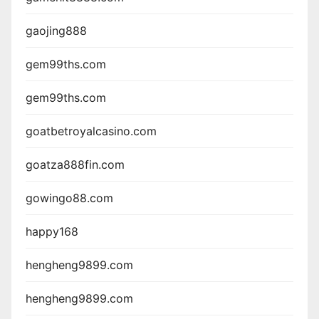
gaojing888
gem99ths.com
gem99ths.com
goatbetroyalcasino.com
goatza888fin.com
gowingo88.com
happy168
hengheng9899.com
hengheng9899.com