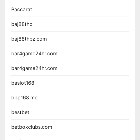
Baccarat
baj88thb
baj88thbz.com
bar4game24hr.com
bar4game24hr.com
baslot168
bbp168.me
bestbet
betboxclubs.com