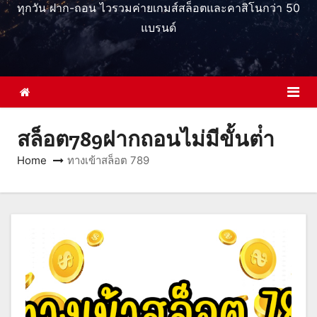
ทุกวัน ฝาก-ถอน ไวรวมค่ายเกมส์สล็อตและคาสิโนกว่า 50
แบรนด์
สล็อต789ฝากถอนไม่มีขั้นต่ํา
Home
ทางเข้าสล็อต 789