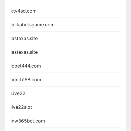
ktv4sd.com
lalikabetsgame.com
lastexas.site
lastexas.site
lcbet444.com
lionth168.com
Live22
live22slot
lnw365bet.com