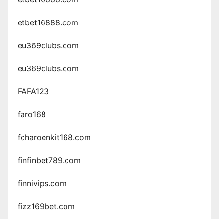
etbet16888.com
eu369clubs.com
eu369clubs.com
FAFA123
faro168
fcharoenkit168.com
finfinbet789.com
finnivips.com
fizz169bet.com